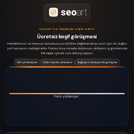
SEOART ILE PREMIUM KEŞIF HATTI
Ücretsiz keşif görüşmesi
Hedeflerinizi ve mevcut durumunuzu birlikte değerlendirip sizin için en doğru
yol haritasını netleştirelim. Formu kısa sürede doldurun, ekibimiz iş günlerinde
24 saat
içinde size dönüş yapsın.
20+ yıl deneyim
200+ marka referansı
Bağlayıcı olmayan ilk görüşme
Form yükleniyor…