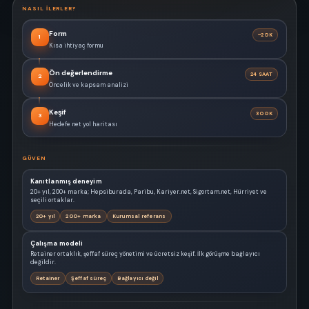
NASIL ILERLER?
Form
~2 DK
1
Kısa ihtiyaç formu
Ön değerlendirme
24 SAAT
2
Öncelik ve kapsam analizi
Keşif
30 DK
3
Hedefe net yol haritası
GÜVEN
Kanıtlanmış deneyim
20+ yıl, 200+ marka; Hepsiburada, Paribu, Kariyer.net, Sigortam.net, Hürriyet ve
seçili ortaklar.
20+ yıl
200+ marka
Kurumsal referans
Çalışma modeli
Retainer ortaklık, şeffaf süreç yönetimi ve ücretsiz keşif. İlk görüşme bağlayıcı
değildir.
Retainer
Şeffaf süreç
Bağlayıcı değil