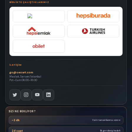
BIRLIKTE ÇALIŞTIKLARIMIZ
İLETIŞIM
go@seoart.com
Maslak, Sarıyer/İstanbul
Pzt–Cum 08:00–18:00
SIZI NE BEKLIYOR?
~2 dk
Form tamamlanma süresi
24 saat
İlk geri dönüş hedefi