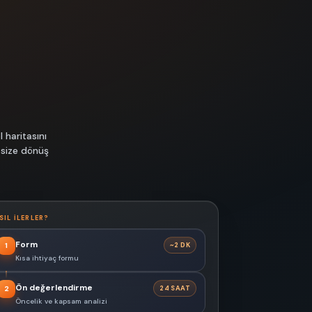
 haritasını
 size dönüş
SIL ILERLER?
Form
~2 DK
1
Kısa ihtiyaç formu
Ön değerlendirme
24 SAAT
2
Öncelik ve kapsam analizi