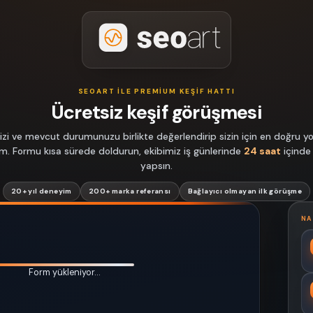
SEOART ILE PREMIUM KEŞIF HATTI
Ücretsiz keşif görüşmesi
izi ve mevcut durumunuzu birlikte değerlendirip sizin için en doğru yol
lim. Formu kısa sürede doldurun, ekibimiz iş günlerinde
24 saat
içinde
yapsın.
20+ yıl deneyim
200+ marka referansı
Bağlayıcı olmayan ilk görüşme
NA
Form yükleniyor…