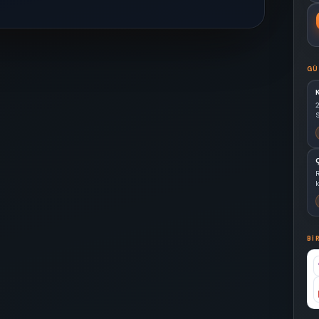
GÜ
S
k
BI