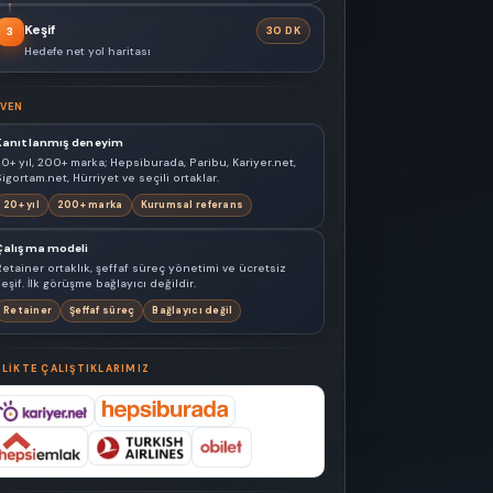
Keşif
30 DK
3
Hedefe net yol haritası
VEN
Kanıtlanmış deneyim
20+ yıl, 200+ marka; Hepsiburada, Paribu, Kariyer.net,
igortam.net, Hürriyet ve seçili ortaklar.
20+ yıl
200+ marka
Kurumsal referans
Çalışma modeli
Retainer ortaklık, şeffaf süreç yönetimi ve ücretsiz
eşif. İlk görüşme bağlayıcı değildir.
Retainer
Şeffaf süreç
Bağlayıcı değil
RLIKTE ÇALIŞTIKLARIMIZ