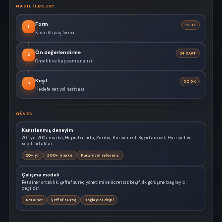
NASIL ILERLER?
Form
~2 DK
1
Kısa ihtiyaç formu
Ön değerlendirme
24 SAAT
2
Öncelik ve kapsam analizi
Keşif
30 DK
3
Hedefe net yol haritası
GÜVEN
Kanıtlanmış deneyim
20+ yıl, 200+ marka; Hepsiburada, Paribu, Kariyer.net, Sigortam.net, Hürriyet ve
seçili ortaklar.
20+ yıl
200+ marka
Kurumsal referans
Çalışma modeli
Retainer ortaklık, şeffaf süreç yönetimi ve ücretsiz keşif. İlk görüşme bağlayıcı
değildir.
Retainer
Şeffaf süreç
Bağlayıcı değil