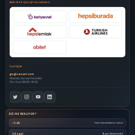
BIRLIKTE ÇALIŞTIKLARIMIZ
İLETIŞIM
go@seoart.com
Maslak, Sarıyer/İstanbul
Pzt–Cum 08:00–18:00
SIZI NE BEKLIYOR?
~2 dk
Form tamamlanma süresi
24 saat
İlk geri dönüş hedefi