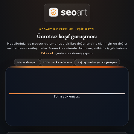
SEOART ILE PREMIUM KEŞIF HATTI
Ücretsiz keşif görüşmesi
Hedeflerinizi ve mevcut durumunuzu birlikte değerlendirip sizin için en doğru
yol haritasını netleştirelim. Formu kısa sürede doldurun, ekibimiz iş günlerinde
24 saat
içinde size dönüş yapsın.
20+ yıl deneyim
200+ marka referansı
Bağlayıcı olmayan ilk görüşme
Form yükleniyor…