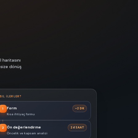
 haritasını
 size dönüş
SIL ILERLER?
Form
~2 DK
1
Kısa ihtiyaç formu
Ön değerlendirme
24 SAAT
2
Öncelik ve kapsam analizi