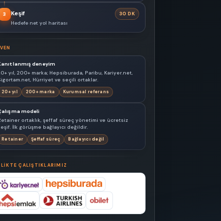
Keşif
30 DK
3
Hedefe net yol haritası
VEN
Kanıtlanmış deneyim
20+ yıl, 200+ marka; Hepsiburada, Paribu, Kariyer.net,
igortam.net, Hürriyet ve seçili ortaklar.
20+ yıl
200+ marka
Kurumsal referans
Çalışma modeli
Retainer ortaklık, şeffaf süreç yönetimi ve ücretsiz
eşif. İlk görüşme bağlayıcı değildir.
Retainer
Şeffaf süreç
Bağlayıcı değil
RLIKTE ÇALIŞTIKLARIMIZ