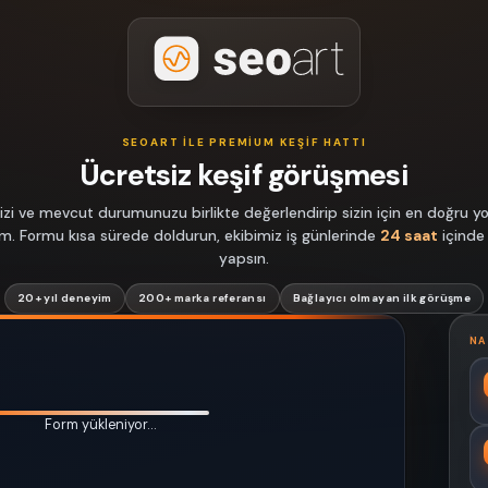
SEOART ILE PREMIUM KEŞIF HATTI
Ücretsiz keşif görüşmesi
izi ve mevcut durumunuzu birlikte değerlendirip sizin için en doğru yol
lim. Formu kısa sürede doldurun, ekibimiz iş günlerinde
24 saat
içinde
yapsın.
20+ yıl deneyim
200+ marka referansı
Bağlayıcı olmayan ilk görüşme
NA
Form yükleniyor…