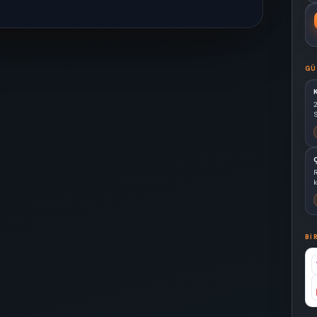
GÜ
S
k
BI