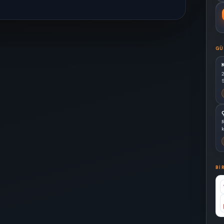
GÜ
S
k
BI