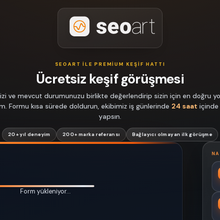
SEOART ILE PREMIUM KEŞIF HATTI
Ücretsiz keşif görüşmesi
izi ve mevcut durumunuzu birlikte değerlendirip sizin için en doğru yol
lim. Formu kısa sürede doldurun, ekibimiz iş günlerinde
24 saat
içinde
yapsın.
20+ yıl deneyim
200+ marka referansı
Bağlayıcı olmayan ilk görüşme
NA
Form yükleniyor…