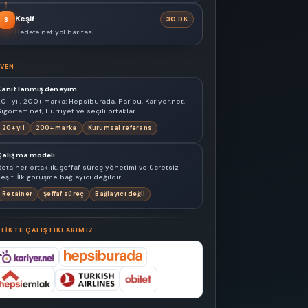
Keşif
30 DK
3
Hedefe net yol haritası
VEN
Kanıtlanmış deneyim
20+ yıl, 200+ marka; Hepsiburada, Paribu, Kariyer.net,
igortam.net, Hürriyet ve seçili ortaklar.
20+ yıl
200+ marka
Kurumsal referans
Çalışma modeli
Retainer ortaklık, şeffaf süreç yönetimi ve ücretsiz
eşif. İlk görüşme bağlayıcı değildir.
Retainer
Şeffaf süreç
Bağlayıcı değil
RLIKTE ÇALIŞTIKLARIMIZ