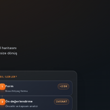
 haritasını
 size dönüş
SIL ILERLER?
Form
~2 DK
1
Kısa ihtiyaç formu
Ön değerlendirme
24 SAAT
2
Öncelik ve kapsam analizi