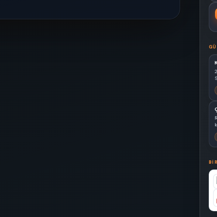
GÜ
S
k
BI