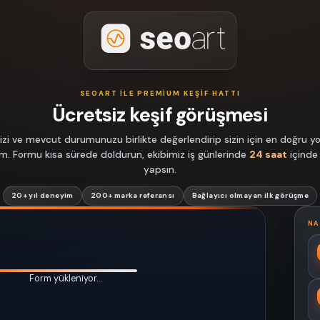
SEOART ILE PREMIUM KEŞIF HATTI
Ücretsiz keşif görüşmesi
izi ve mevcut durumunuzu birlikte değerlendirip sizin için en doğru yol
lim. Formu kısa sürede doldurun, ekibimiz iş günlerinde
24 saat
içinde
yapsın.
20+ yıl deneyim
200+ marka referansı
Bağlayıcı olmayan ilk görüşme
NA
Form yükleniyor…