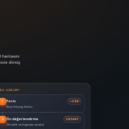
 haritasını
 size dönüş
SIL ILERLER?
Form
~2 DK
1
Kısa ihtiyaç formu
Ön değerlendirme
24 SAAT
2
Öncelik ve kapsam analizi