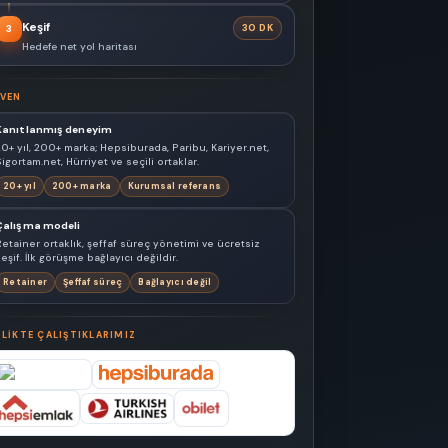
Keşif
30 DK
3
Hedefe net yol haritası
VEN
Kanıtlanmış deneyim
20+ yıl, 200+ marka; Hepsiburada, Paribu, Kariyer.net,
igortam.net, Hürriyet ve seçili ortaklar.
20+ yıl
200+ marka
Kurumsal referans
Çalışma modeli
Retainer ortaklık, şeffaf süreç yönetimi ve ücretsiz
eşif. İlk görüşme bağlayıcı değildir.
Retainer
Şeffaf süreç
Bağlayıcı değil
RLIKTE ÇALIŞTIKLARIMIZ