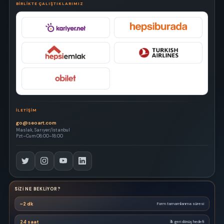
BIRLIKTE ÇALIŞTIKLARIMIZ
İLETIŞIM
go@seoart.com
Maslak, Sarıyer/İstanbul
Pzt–Cum 08:00–18:00
SIZI NE BEKLIYOR?
~2 dk
Form tamamlanma süresi
24 saat
İlk geri dönüş hedefi