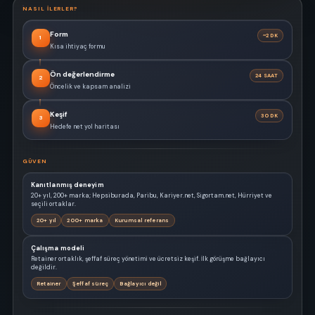
NASIL ILERLER?
Form
~2 DK
1
Kısa ihtiyaç formu
Ön değerlendirme
24 SAAT
2
Öncelik ve kapsam analizi
Keşif
30 DK
3
Hedefe net yol haritası
GÜVEN
Kanıtlanmış deneyim
20+ yıl, 200+ marka; Hepsiburada, Paribu, Kariyer.net, Sigortam.net, Hürriyet ve
seçili ortaklar.
20+ yıl
200+ marka
Kurumsal referans
Çalışma modeli
Retainer ortaklık, şeffaf süreç yönetimi ve ücretsiz keşif. İlk görüşme bağlayıcı
değildir.
Retainer
Şeffaf süreç
Bağlayıcı değil