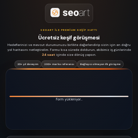
SEOART ILE PREMIUM KEŞIF HATTI
Ücretsiz keşif görüşmesi
Hedeflerinizi ve mevcut durumunuzu birlikte değerlendirip sizin için en doğru
yol haritasını netleştirelim. Formu kısa sürede doldurun, ekibimiz iş günlerinde
24 saat
içinde size dönüş yapsın.
20+ yıl deneyim
200+ marka referansı
Bağlayıcı olmayan ilk görüşme
Form yükleniyor…