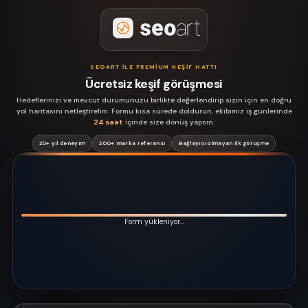
SEOART ILE PREMIUM KEŞIF HATTI
Ücretsiz keşif görüşmesi
Hedeflerinizi ve mevcut durumunuzu birlikte değerlendirip sizin için en doğru
yol haritasını netleştirelim. Formu kısa sürede doldurun, ekibimiz iş günlerinde
24 saat
içinde size dönüş yapsın.
20+ yıl deneyim
200+ marka referansı
Bağlayıcı olmayan ilk görüşme
Form yükleniyor…