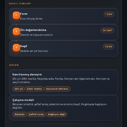
NASIL ILERLER?
Form
~2 DK
1
Kısa ihtiyaç formu
Ön değerlendirme
24 SAAT
2
Öncelik ve kapsam analizi
Keşif
30 DK
3
Hedefe net yol haritası
GÜVEN
Kanıtlanmış deneyim
20+ yıl, 200+ marka; Hepsiburada, Paribu, Kariyer.net, Sigortam.net, Hürriyet ve
seçili ortaklar.
20+ yıl
200+ marka
Kurumsal referans
Çalışma modeli
Retainer ortaklık, şeffaf süreç yönetimi ve ücretsiz keşif. İlk görüşme bağlayıcı
değildir.
Retainer
Şeffaf süreç
Bağlayıcı değil