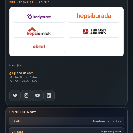
BIRLIKTE ÇALIŞTIKLARIMIZ
İLETIŞIM
go@seoart.com
Maslak, Sarıyer/İstanbul
Pzt–Cum 08:00–18:00
SIZI NE BEKLIYOR?
~2 dk
Form tamamlanma süresi
24 saat
İlk geri dönüş hedefi