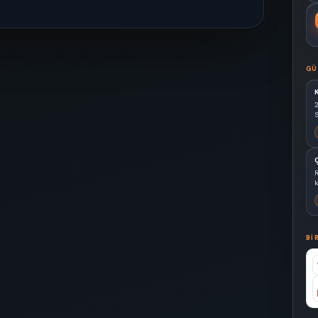
GÜ
S
k
BI