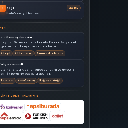
Keşif
30 DK
3
Hedefe net yol haritası
VEN
Kanıtlanmış deneyim
20+ yıl, 200+ marka; Hepsiburada, Paribu, Kariyer.net,
igortam.net, Hürriyet ve seçili ortaklar.
20+ yıl
200+ marka
Kurumsal referans
Çalışma modeli
Retainer ortaklık, şeffaf süreç yönetimi ve ücretsiz
eşif. İlk görüşme bağlayıcı değildir.
Retainer
Şeffaf süreç
Bağlayıcı değil
RLIKTE ÇALIŞTIKLARIMIZ