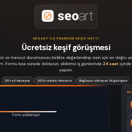
SEOART ILE PREMIUM KEŞIF HATTI
Ücretsiz keşif görüşmesi
izi ve mevcut durumunuzu birlikte değerlendirip sizin için en doğru yol
lim. Formu kısa sürede doldurun, ekibimiz iş günlerinde
24 saat
içinde
yapsın.
20+ yıl deneyim
200+ marka referansı
Bağlayıcı olmayan ilk görüşme
NA
Form yükleniyor…