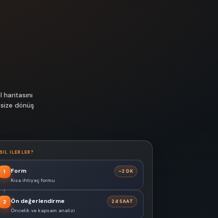
 haritasını
 size dönüş
SIL ILERLER?
Form
~2 DK
1
Kısa ihtiyaç formu
Ön değerlendirme
24 SAAT
2
Öncelik ve kapsam analizi