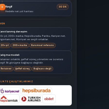
Keşif
30 DK
3
Hedefe net yol haritası
VEN
Kanıtlanmış deneyim
20+ yıl, 200+ marka; Hepsiburada, Paribu, Kariyer.net,
igortam.net, Hürriyet ve seçili ortaklar.
20+ yıl
200+ marka
Kurumsal referans
Çalışma modeli
Retainer ortaklık, şeffaf süreç yönetimi ve ücretsiz
eşif. İlk görüşme bağlayıcı değildir.
Retainer
Şeffaf süreç
Bağlayıcı değil
RLIKTE ÇALIŞTIKLARIMIZ