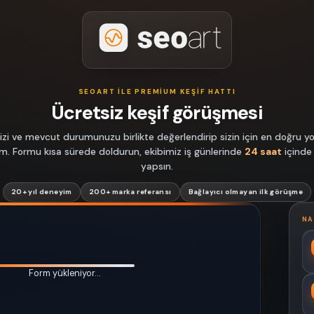
SEOART ILE PREMIUM KEŞIF HATTI
Ücretsiz keşif görüşmesi
izi ve mevcut durumunuzu birlikte değerlendirip sizin için en doğru yol
lim. Formu kısa sürede doldurun, ekibimiz iş günlerinde
24 saat
içinde
yapsın.
20+ yıl deneyim
200+ marka referansı
Bağlayıcı olmayan ilk görüşme
NA
Form yükleniyor…