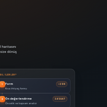
 haritasını
 size dönüş
SIL ILERLER?
Form
~2 DK
1
Kısa ihtiyaç formu
Ön değerlendirme
24 SAAT
2
Öncelik ve kapsam analizi