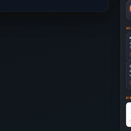
GÜ
S
k
BI