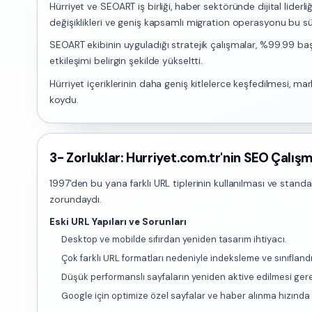
Hürriyet ve SEOART iş birliği, haber sektöründe dijital lide
değişiklikleri ve geniş kapsamlı migration operasyonu bu s
SEOART ekibinin uyguladığı stratejik çalışmalar, %99.99 baş
etkileşimi belirgin şekilde yükseltti.
Hürriyet içeriklerinin daha geniş kitlelerce keşfedilmesi, mar
koydu.
3- Zorluklar: Hurriyet.com.tr'nin SEO Çalışm
1997'den bu yana farklı URL tiplerinin kullanılması ve stand
zorundaydı.
Eski URL Yapıları ve Sorunları
Desktop ve mobilde sıfırdan yeniden tasarım ihtiyacı.
Çok farklı URL formatları nedeniyle indeksleme ve sınıfland
Düşük performanslı sayfaların yeniden aktive edilmesi gere
Google için optimize özel sayfalar ve haber alınma hızında i