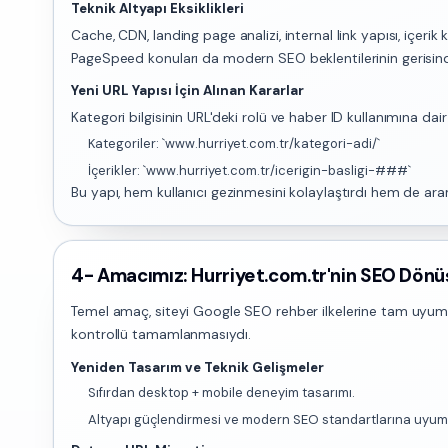
Teknik Altyapı Eksiklikleri
Cache, CDN, landing page analizi, internal link yapısı, içer
PageSpeed konuları da modern SEO beklentilerinin gerisin
Yeni URL Yapısı İçin Alınan Kararlar
Kategori bilgisinin URL'deki rolü ve haber ID kullanımına dai
Kategoriler: `www.hurriyet.com.tr/kategori-adi/`
İçerikler: `www.hurriyet.com.tr/icerigin-basligi-###`
Bu yapı, hem kullanıcı gezinmesini kolaylaştırdı hem de ara
4- Amacımız: Hurriyet.com.tr'nin SEO Dönü
Temel amaç, siteyi Google SEO rehber ilkelerine tam uyuml
kontrollü tamamlanmasıydı.
Yeniden Tasarım ve Teknik Gelişmeler
Sıfırdan desktop + mobile deneyim tasarımı.
Altyapı güçlendirmesi ve modern SEO standartlarına uyum