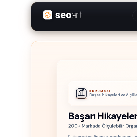
KURUMSAL
Başarı hikayeleri ve ölçül
Başarı Hikayele
200+ Markada Ölçülebilir Org
E-ticaretten finansa, medyadan k