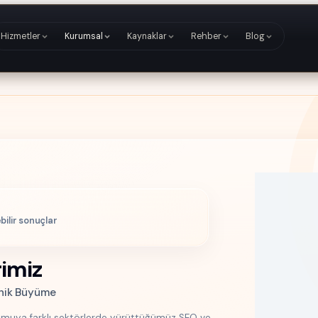
Hizmetler
Kurumsal
Kaynaklar
Rehber
Blog
ebilir sonuçlar
rimiz
anik Büyüme
amuya farklı sektörlerde yürüttüğümüz SEO ve