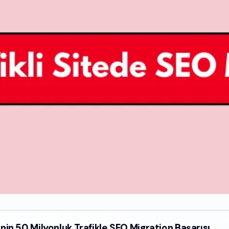
in 50 Milyonluk Trafikle SEO Migration Başarısı