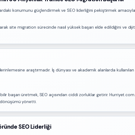
azardaki konumunu güçlendirmek ve SEO liderliğini pekiştirmek amacıyla 
ak site migration sürecinde nasıl yüksek başarı elde edildiğini ve dij
derinlemesine araştırmadır. İş dünyası ve akademik alanlarda kullanılan 
lir başarı üretmek, SEO açısından ciddi zorluklar getirir. Hurriyet.com.
da dönüşümü yönetti.
öründe SEO Liderliği