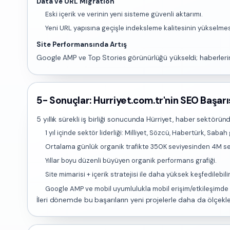
Data ve URL Migration
Eski içerik ve verinin yeni sisteme güvenli aktarımı.
Yeni URL yapısına geçişle indeksleme kalitesinin yükselmes
Site Performansında Artış
Google AMP ve Top Stories görünürlüğü yükseldi; haberleri
5- Sonuçlar: Hurriyet.com.tr'nin SEO Başarıs
5 yıllık sürekli iş birliği sonucunda Hürriyet, haber sektörün
1 yıl içinde sektör liderliği: Milliyet, Sözcü, Habertürk, Sabah
Ortalama günlük organik trafikte 350K seviyesinden 4M sev
Yıllar boyu düzenli büyüyen organik performans grafiği.
Site mimarisi + içerik stratejisi ile daha yüksek keşfedilebilir
Google AMP ve mobil uyumlulukla mobil erişim/etkileşimde a
İleri dönemde bu başarıların yeni projelerle daha da ölçekle