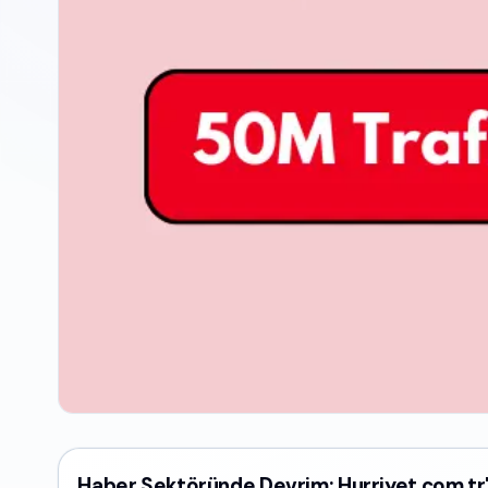
Haber Sektöründe Devrim: Hurriyet.com.tr'n