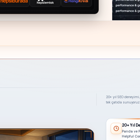
Hepsiburada
Hepsi Emlak
HangiKredi
20+ yıl SEO deneyimi, 
tek çatıda sunuyoruz
20+ Yıl 
Panda ve 
Helpful Co