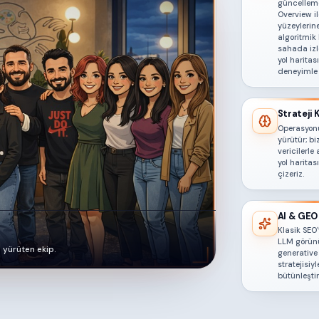
güncelleme
Overview i
yüzeylerin
algoritmik 
sahada izl
yol haritas
deneyimle 
Strateji
Operasyon
yürütür; bi
vericilerl
yol haritası
çizeriz.
AI & GEO
Klasik SEO'
LLM görün
 yürüten ekip.
generativ
stratejisiyl
bütünleştir