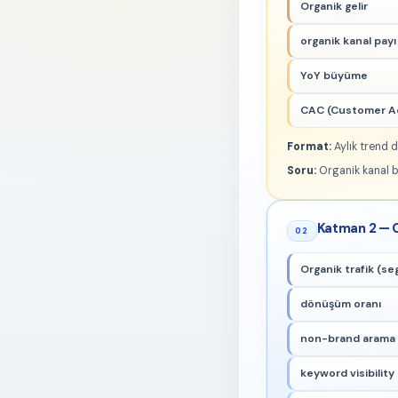
Organik gelir
organik kanal payı
YoY büyüme
CAC (Customer Ac
Format:
Aylık trend 
Soru:
Organik kanal 
Katman 2 — 
02
Organik trafik (se
dönüşüm oranı
non-brand arama 
keyword visibility