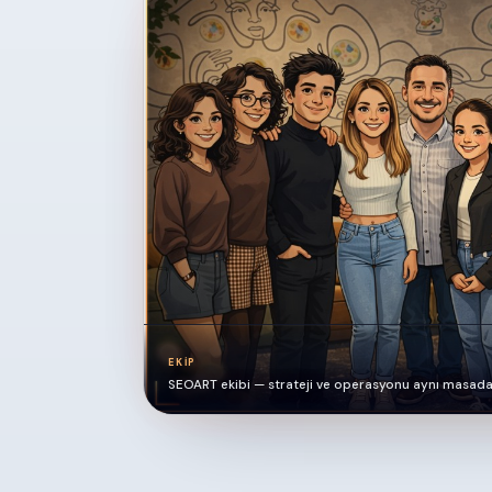
EKIP
SEOART ekibi — strateji ve operasyonu aynı masada