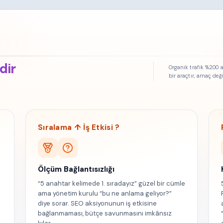
dir
Organik trafik %200 a
bir araçtır, amaç deği
Sıralama ↑ İş Etkisi ?
Ölçüm Bağlantısızlığı
“5 anahtar kelimede 1. sıradayız” güzel bir cümle
ama yönetim kurulu “bu ne anlama geliyor?”
diye sorar. SEO aksiyonunun iş etkisine
bağlanmaması, bütçe savunmasını imkânsız