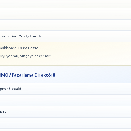
quisition Cost) trendi
dashboard, 1 sayfa özet
büyüyor mu, bütçeye değer mi?
CMO / Pazarlama Direktörü
gment bazlı)
payı