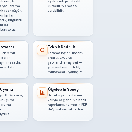
lerine, AI
aylık stratejik ortaklık.
le yeni arama
Süreklilik ve hesap
e kadar büyük
verebilirlik.
kırılımları
edik; bugünkü
ını bu
kuruyoruz.
 Katmanı
Teknik Derinlik
u ekibimiz
Tarama logları, indeks
z karar
analizi, CWV ve
e aynı masada,
yapılandırılmış veri —
nı birlikte
yüzeysel audit değil,
mühendislik yaklaşımı.
 Uyumu
Ölçülebilir Sonuç
yu AI Overview,
Her aksiyonun etkisini
ürlüğü ve
veriyle bağlarız. KPI bazlı
e arama
raporlama, karmaşık PDF
e
değil net sonraki adım.
iyoruz.