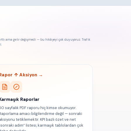
rttı ama gelir değişmedi — bu hikâyeyi çok duyuyoruz. Trafik
l.
Rapor ↑ Aksiyon →
Karmaşık Raporlar
50 sayfalık PDF raporu hiç kimse okumuyor.
Raporlama amacı bilgilendirme değil — sonraki
aksiyonu tetiklemektir. KPI bazlı özet ve net
“sonraki adım” listesi, karmaşık tablolardan çok