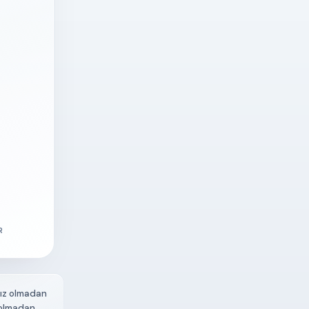
R
hız olmadan
 olmadan