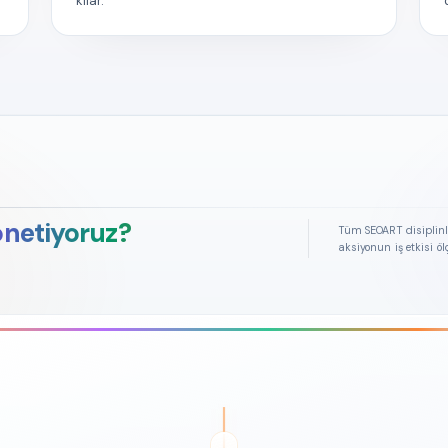
kılar.
önetiyoruz?
Tüm SEOART disiplinle
aksiyonun iş etkisi öl