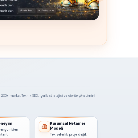
200+ marka. Teknik SEO, içerik stratejisi ve otorite yönetimini
.
Deneyim
Kurumsal Retainer
Modeli
Penguin'den
ntent
Tek seferlik proje değil,