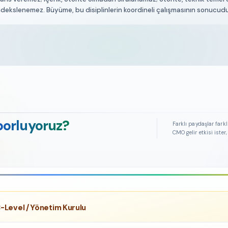
ndekslenemez. Büyüme, bu disiplinlerin koordineli çalışmasının sonucudu
porluyoruz?
Farklı paydaşlar farkl
CMO gelir etkisi iste
-Level / Yönetim Kurulu