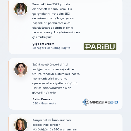
Seoart ekibine 2023 yılında
emanet ettik paribu.com SEO
çalışmalarını her daim SEO
departmanımız gibi çalışmayı
başardılar. paribu.com ailesi
olarak Seoart ekibinin bizimle
beraber aynı yolda yürümesinden
çok mutluyuz.
Çiğdem Erdem
Manager | Marketing | Digital
Sağlık sektöründeki dijital
varlığımızı sıfırdan inşa ettiler.
Online randevu sistemimiz hasta
memnuniyetini artırdı ve
operasyonel maliyetleri düşürdü.
Her adımda yanımızda olan
güvenilir bir ekip.
Selin Kurnaz
CEO - Massivebio
Kariyer.net ve İsinolsun.com
projelerinde beraber
yürüdüğümüz SEO ajansımızın