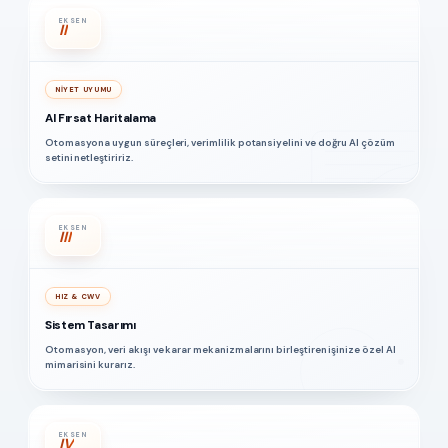
EKSEN
II
NIYET UYUMU
AI Fırsat Haritalama
Otomasyona uygun süreçleri, verimlilik potansiyelini ve doğru AI çözüm
setini netleştiririz.
EKSEN
III
HIZ & CWV
Sistem Tasarımı
Otomasyon, veri akışı ve karar mekanizmalarını birleştiren işinize özel AI
mimarisini kurarız.
EKSEN
IV