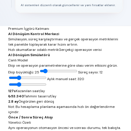
AI sistemleri düzenli olarak güncellenir ve yeni fırsatlar eklenir.
Premium İçgörü Katmanı
AI Dönüşüm Kontrol Merkezi
Simülasyon, süreç karşılaştırması ve gerçek operasyon metriklerini
tek panelde toplayarak karar hızını artırın.
Hızlı okuma
Karar odaklı metrik
Gerçekçi operasyon verisi
AI Dönüşüm Simülatörü
Canlı Model
Ekip ve operasyon parametrelerine göre olası verim etkisini görün.
Ekip büyüklüğü:
25
Süreç sayısı:
12
Aylık manuel saat:
320
127
s
Kazanılan saat/ay
₺
53.340
Tahmini tasarruf/ay
2.8
ay
Öngörülen geri dönüş
Not: Bu hesaplama planlama aşamasında hızlı ön değerlendirme
içindir.
Önce / Sonra Süreç Akışı
Yönetici Özeti
Aynı operasyonun otomasyon öncesi ve sonrası durumu, tek bakışta.