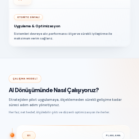
OTORITE SINYALI
Uygulama & Optimizasyon
Sistemleri devreye alır, performansı ölçer ve sürekli iyileştirme ile
maksimum verim sağlarız.
ÇALIŞMA MODELI
AI Dönüşümünde Nasıl Çalışıyoruz?
Stratejiden pilot uygulamaya, ölçeklemeden sürekli gelişime kadar
süreci adım adım yönetiyoruz.
Her faz; net hedef, ölçülebilir çıktı ve düzenli optimizasyon ile ilerler.
01
PLANLAMA