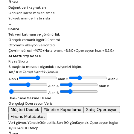
Önce
Dağınık veri kaynakları
Geciken karar mekanizması
Yüksek manuel hata riski
→
Sonra
Tek veri katmanı ve görünürlük
Gerçek zamanlı içgörü üretimi
Otomatik aksiyon ve kontrol
Çevrim süresi: -%70+
Hata oranı: -%60+
Operasyon hızı: +%2.5x
AI Maturity Score
Kıyas Skoru
6 başlıkta mevcut olgunluk seviyenizi ölçün.
43
/ 100
Temel Hazırlık Gerekli
Alan
1
Alan
2
Alan
3
Alan
4
Alan
5
Alan
6
Use-case Sekmeli Panel
Gerçekçi Operasyon Verisi
Müşteri Destek
Yönetim Raporlama
Satış Operasyon
Finans Mutabakat
Veri güven: Yüksek
Güncellik: Son 90 gün
Kaynak: Operasyon logları
Aylık 14.200 talep
Önce