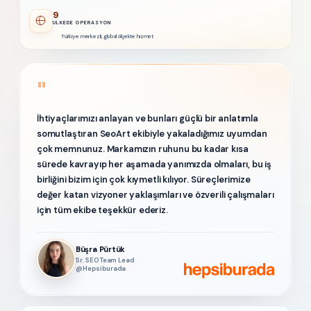
9
ÜLKEDE OPERASYON
Türkiye merkezli, global ölçekte hizmet
"
İhtiyaçlarımızı anlayan ve bunları güçlü bir anlatımla
somutlaştıran SeoArt ekibiyle yakaladığımız uyumdan
çok memnunuz. Markamızın ruhunu bu kadar kısa
sürede kavrayıp her aşamada yanımızda olmaları, bu iş
birliğini bizim için çok kıymetli kılıyor. Süreçlerimize
değer katan vizyoner yaklaşımları ve özverili çalışmaları
için tüm ekibe teşekkür ederiz.
Büşra Pürtük
Sr. SEO Team Lead
@Hepsiburada