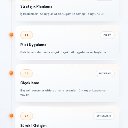
Stratejik Planlama
İş hedeflerinize uygun AI dönüşüm roadmap’i oluşturulur.
02
PILOT
Pilot Uygulama
Belirlenen alanlarda küçük ölçekli AI uygulamaları başlatılır.
03
BÜYÜTME
Ölçekleme
Başarılı sonuçlar elde edilen sistemler tüm organizasyona
yayılır.
04
SÜREKLILIK
Sürekli Gelişim