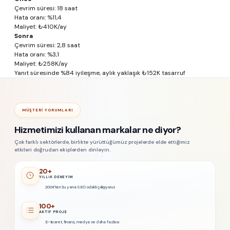
Çevrim süresi:
18 saat
Hata oranı:
%11,4
Maliyet:
₺410K/ay
Sonra
Çevrim süresi:
2,8 saat
Hata oranı:
%3,1
Maliyet:
₺258K/ay
Yanıt süresinde %84 iyileşme, aylık yaklaşık ₺152K tasarruf
MÜŞTERI YORUMLARI
Hizmetimizi kullanan markalar ne diyor?
Çok farklı sektörlerde, birlikte yürüttüğümüz projelerde elde ettiğimiz
etkileri doğrudan ekiplerden dinleyin.
20+
YILLIK DENEYIM
2004'ten bu yana SEO odaklı çalışıyoruz
100+
AKTIF PROJE
E-ticaret, finans, medya ve daha fazlası