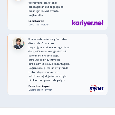
operasyonel olarak ekip
arkadaşlarımız gibi çalışması
bizim için büyük avantaj
sağlamakta.
Ezgi Kargan
CMO - Kariyer.net
Similarweb verilerine göre haber
dikeyinde 10. sıradan
başladığımız dönemde, organik ve
Google Discover trafiğindeki tek
seferlik bir sıçrama değil,
sürdürülebilir büyüme ile
sıralamayı 2. sıraya kadar taşıdık.
Doğru ekibe işi teslim ettiğinizde
trafik artıyor; markanızın
sektördeki ağırlığı da bu artışla
birlikte konuşulur hale geliyor.
Emre Kurttepeli
Chairperson - Mynet