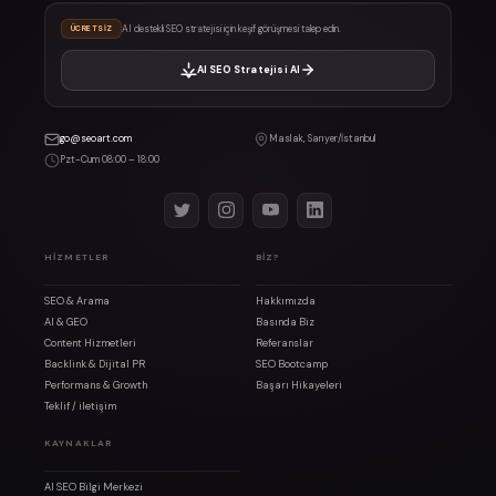
AI destekli SEO stratejisi için keşif görüşmesi talep edin.
ÜCRETSIZ
AI SEO Stratejisi Al
go@seoart.com
Maslak, Sarıyer/İstanbul
Pzt-Cum 08:00 – 18:00
HIZMETLER
BIZ?
SEO & Arama
Hakkımızda
AI & GEO
Basında Biz
Content Hizmetleri
Referanslar
Backlink & Dijital PR
SEO Bootcamp
Performans & Growth
Başarı Hikayeleri
Teklif / iletişim
KAYNAKLAR
AI SEO Bilgi Merkezi