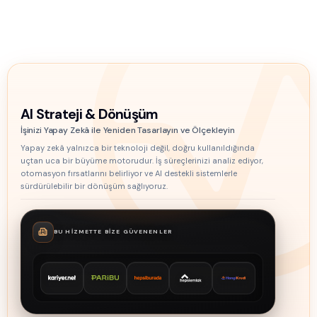
AI Strateji & Dönüşüm
İşinizi Yapay Zekâ ile Yeniden Tasarlayın ve Ölçekleyin
Yapay zekâ yalnızca bir teknoloji değil, doğru kullanıldığında
uçtan uca bir büyüme motorudur. İş süreçlerinizi analiz ediyor,
otomasyon fırsatlarını belirliyor ve AI destekli sistemlerle
sürdürülebilir bir dönüşüm sağlıyoruz.
BU HIZMETTE BIZE GÜVENENLER
Kariyer.net
Paribu
Hepsiburada
Hepsi Emlak
HangiKredi