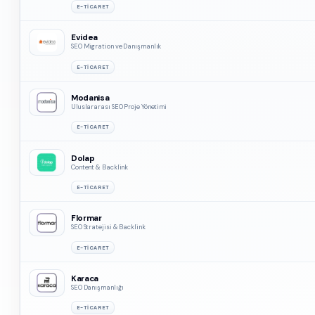
E-TICARET
Evidea
SEO Migration ve Danışmanlık
E-TICARET
Modanisa
Uluslararası SEO Proje Yönetimi
E-TICARET
Dolap
Content & Backlink
E-TICARET
Flormar
SEO Stratejisi & Backlink
E-TICARET
Karaca
SEO Danışmanlığı
E-TICARET