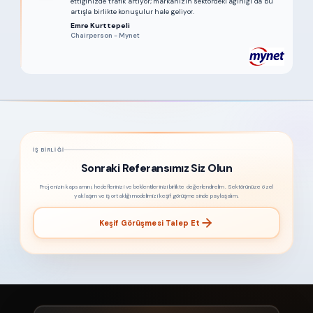
ettiğinizde trafik artıyor; markanızın sektördeki ağırlığı da bu
artışla birlikte konuşulur hale geliyor.
Emre Kurttepeli
Chairperson - Mynet
İŞ BIRLIĞI
Sonraki Referansımız Siz Olun
Projenizin kapsamını, hedeflerinizi ve beklentilerinizi birlikte değerlendirelim. Sektörünüze özel
yaklaşım ve iş ortaklığı modelimizi keşif görüşmesinde paylaşalım.
Keşif Görüşmesi Talep Et