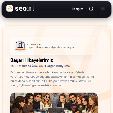
İletişim
KURUMSAL
Başarı hikayeleri ve ölçülebilir sonuçlar
Başarı Hikayelerimiz
200+ Markada Ölçülebilir Organik Büyüme
E-ticaretten finansa, medyadan kamuya farklı sektörlerde
yürüttüğümüz SEO ve büyüme operasyonlarının somut çıktılarını
bu sayfada bulabilirsiniz. Her başarı hikayesi; zorluk, strateji ve
sonuç üçlüsünü gerçek metriklerle anlatır.