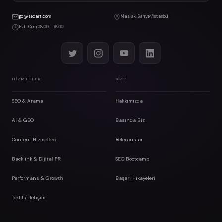
go@seoart.com
Maslak, Sarıyer/İstanbul
Pzt-Cum 08:00 – 18:00
HIZMETLER
BIZ?
SEO & Arama
Hakkımızda
AI & GEO
Basında Biz
Content Hizmetleri
Referanslar
Backlink & Dijital PR
SEO Bootcamp
Performans & Growth
Başarı Hikayeleri
Teklif / iletişim