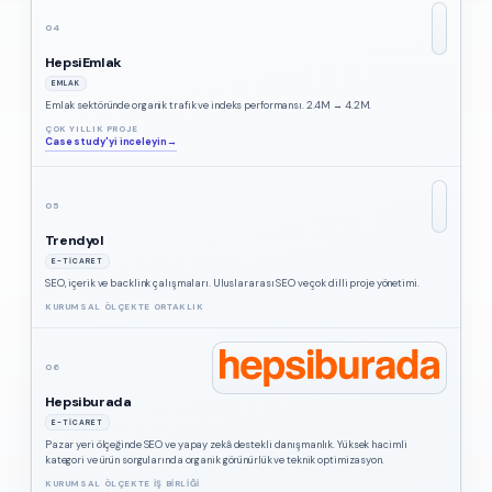
04
HepsiEmlak
EMLAK
Emlak sektöründe organik trafik ve indeks performansı. 2.4M → 4.2M.
ÇOK YILLIK PROJE
Case study'yi inceleyin
→
05
Trendyol
E-TICARET
SEO, içerik ve backlink çalışmaları. Uluslararası SEO ve çok dilli proje yönetimi.
KURUMSAL ÖLÇEKTE ORTAKLIK
06
Hepsiburada
E-TICARET
Pazar yeri ölçeğinde SEO ve yapay zekâ destekli danışmanlık. Yüksek hacimli
kategori ve ürün sorgularında organik görünürlük ve teknik optimizasyon.
KURUMSAL ÖLÇEKTE IŞ BIRLIĞI