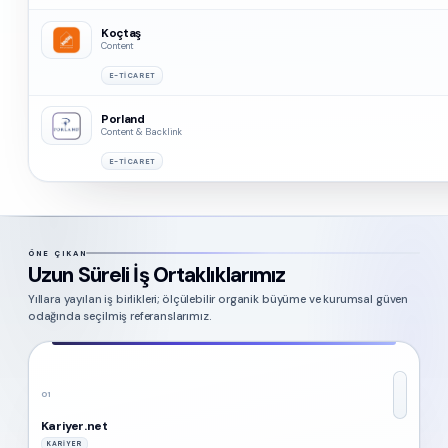
Koçtaş
Content
E-TICARET
Porland
Content & Backlink
E-TICARET
ÖNE ÇIKAN
Uzun Süreli İş Ortaklıklarımız
Yıllara yayılan iş birlikleri; ölçülebilir organik büyüme ve kurumsal güven
odağında seçilmiş referanslarımız.
01
Kariyer.net
KARIYER