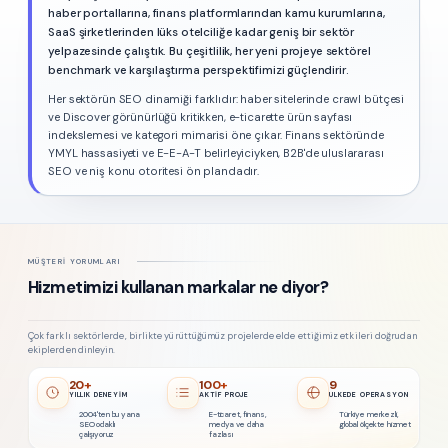
haber portallarına, finans platformlarından kamu kurumlarına,
SaaS şirketlerinden lüks otelciliğe kadar geniş bir sektör
yelpazesinde çalıştık. Bu çeşitlilik, her yeni projeye sektörel
benchmark ve karşılaştırma perspektifimizi güçlendirir.
Her sektörün SEO dinamiği farklıdır: haber sitelerinde crawl bütçesi
ve Discover görünürlüğü kritikken, e-ticarette ürün sayfası
indekslemesi ve kategori mimarisi öne çıkar. Finans sektöründe
YMYL hassasiyeti ve E-E-A-T belirleyiciyken, B2B'de uluslararası
SEO ve niş konu otoritesi ön plandadır.
MÜŞTERI YORUMLARI
Hizmetimizi kullanan markalar ne diyor?
Çok farklı sektörlerde, birlikte yürüttüğümüz projelerde elde ettiğimiz etkileri doğrudan
ekiplerden dinleyin.
20+
100+
9
YILLIK DENEYIM
AKTIF PROJE
ÜLKEDE OPERASYON
2004'ten bu yana
E-ticaret, finans,
Türkiye merkezli,
SEO odaklı
medya ve daha
global ölçekte hizmet
çalışıyoruz
fazlası