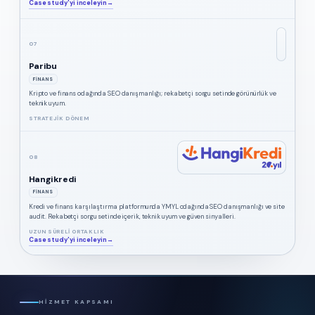
Case study'yi inceleyin
→
07
Paribu
FINANS
Kripto ve finans odağında SEO danışmanlığı; rekabetçi sorgu setinde görünürlük ve
teknik uyum.
STRATEJIK DÖNEM
08
Hangikredi
FINANS
Kredi ve finans karşılaştırma platformunda YMYL odağında SEO danışmanlığı ve site
audit. Rekabetçi sorgu setinde içerik, teknik uyum ve güven sinyalleri.
UZUN SÜRELI ORTAKLIK
Case study'yi inceleyin
→
HIZMET KAPSAMI