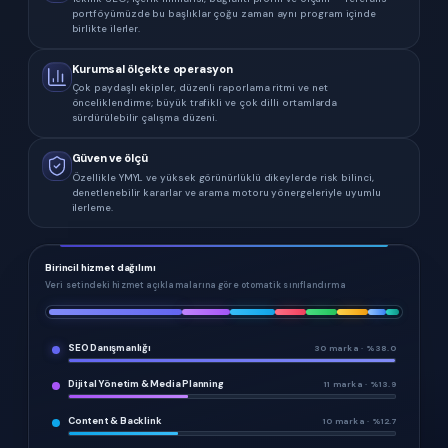
portföyümüzde bu başlıklar çoğu zaman aynı program içinde
birlikte ilerler.
Kurumsal ölçekte operasyon
Çok paydaşlı ekipler, düzenli raporlama ritmi ve net
önceliklendirme; büyük trafikli ve çok dilli ortamlarda
sürdürülebilir çalışma düzeni.
Güven ve ölçü
Özellikle YMYL ve yüksek görünürlüklü dikeylerde risk bilinci,
denetlenebilir kararlar ve arama motoru yönergeleriyle uyumlu
ilerleme.
Birincil hizmet dağılımı
Veri setindeki hizmet açıklamalarına göre otomatik sınıflandırma
SEO Danışmanlığı
30
marka · %
38.0
Dijital Yönetim & Media Planning
11
marka · %
13.9
Content & Backlink
10
marka · %
12.7