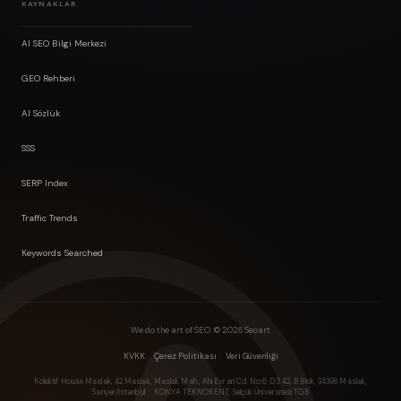
KAYNAKLAR
AI SEO Bilgi Merkezi
GEO Rehberi
AI Sözlük
SSS
SERP Index
Traffic Trends
Keywords Searched
We do the art of SEO. ©
2026
Seoart
·
·
KVKK
Çerez Politikası
Veri Güvenliği
Kolektif House Maslak, 42 Maslak, Maslak Mah., Ahi Evran Cd. No:6 D:3 42, B Blok, 34398 Maslak,
Sarıyer/İstanbul
· KONYA TEKNOKENT, Selçuk Üniversitesi TGB