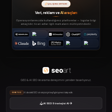
ÇALIŞMA ORTAMI
Veri, reklam ve
AI araçları
Operasyonlarımızda kullandığımız platformlar — logolar bilgi
amaçlıdır; ticari adlar ilgili markaların mülkiyetindedir.
GEO & AI SEO ile arama deneyimini yeniden tasarlıyoruz.
AI destekli SEO stratejisi için keşif görüşmesi talep edin.
ÜCRETSIZ
AI SEO Stratejisi Al