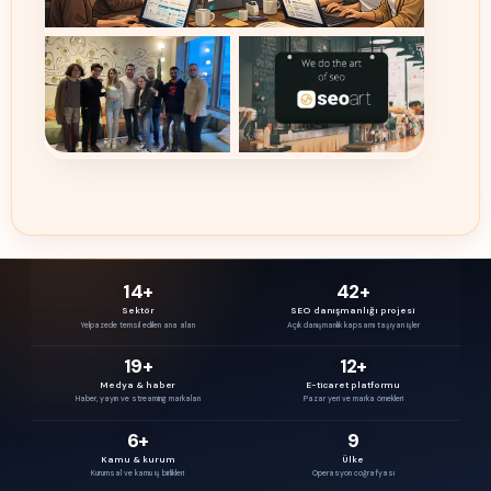
14+
42+
Sektör
SEO danışmanlığı projesi
Yelpazede temsil edilen ana alan
Açık danışmanlık kapsamı taşıyan işler
19+
12+
Medya & haber
E-ticaret platformu
Haber, yayın ve streaming markaları
Pazar yeri ve marka örnekleri
6+
9
Kamu & kurum
Ülke
Kurumsal ve kamu iş birlikleri
Operasyon coğrafyası