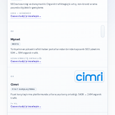
SEO outsourcing ve danışmanlık. Organik trafikte güçlü artış; non-brand arama
payında ölçülebilir genişleme.
2018 — GÜNÜMÜZ
Case study'yi inceleyin
→
02
Mynet
MEDYA
Türkiye'nin en yüksek trafikli haber portallarından birinde kapsamlı SEO yönetimi.
10M → 51M organik trafik.
UZUN SÜRELI IŞ ORTAKLIĞI
Case study'yi inceleyin
→
03
Cimri
FIYAT KARŞILAŞTIRMA
Fiyat karşılaştırma platformunda yıllara yayılan iş ortaklığı. 540K → 24M organik
trafik.
7+ YIL
Case study'yi inceleyin
→