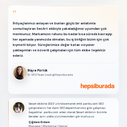
"
İhtiyaçlarımızı anlayan ve bunları güçlü bir anlatımla
somutlaştıran SeoArt ekibiyle yakaladığımız uyumdan çok
memnunuz. Markamızın ruhunu bu kadar kısa sürede kavrayıp
her aşamada yanımızda olmaları, bu iş birliğini bizim için çok
kıymetli kılıyor. Süreçlerimize değer katan vizyoner
yaklaşımları ve özverili çalışmaları için tüm ekibe teşekkür
ederiz.
Büşra Pürtük
Sr. SEO Team Lead @Hepsiburada
Seoart ekibine 2023 yılında emanet ettik paribu.com SEO
çalışmalarını her daim SEO departmanımız gibi çalışmayı
başardılar. paribu.com ailesi olarak Seoart ekibinin bizimle
beraber aynı yolda yürümesinden çok mutluyuz.
Çiğdem Erdem
Manager | Marketing | Digital