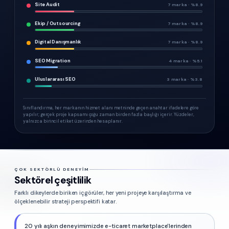
Site Audit
7
marka · %
8.9
Ekip / Outsourcing
7
marka · %
8.9
Digital Danışmanlık
7
marka · %
8.9
SEO Migration
4
marka · %
5.1
Uluslararası SEO
3
marka · %
3.8
Sınıflandırma, her markanın hizmet alanı metninde geçen anahtar ifadelere göre
yapılır; gerçek proje kapsamı çoğu zaman birden fazla başlığı içerir. Yüzdeler,
yalnızca birincil etiket üzerinden hesaplanır.
ÇOK SEKTÖRLÜ DENEYIM
Sektörel çeşitlilik
Farklı dikeylerde biriken içgörüler, her yeni projeye karşılaştırma ve
ölçeklenebilir strateji perspektifi katar.
20 yılı aşkın deneyimimizde e-ticaret marketplace'lerinden