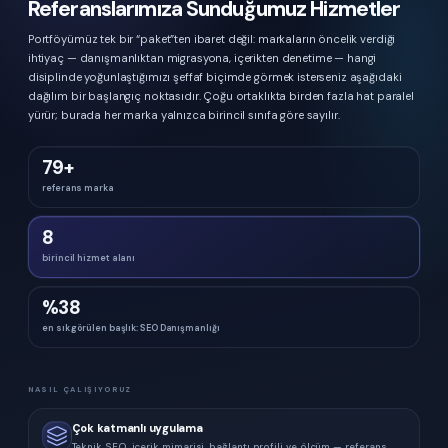
Referanslarımıza Sunduğumuz Hizmetler
Portföyümüz tek bir “paket”ten ibaret değil: markaların öncelik verdiği
ihtiyaç — danışmanlıktan migrasyona, içerikten denetime — hangi
disiplinde yoğunlaştığımızı şeffaf biçimde görmek isterseniz aşağıdaki
dağılım bir başlangıç noktasıdır. Çoğu ortaklıkta birden fazla hat paralel
yürür; burada her marka yalnızca birincil sınıfa göre sayılır.
79
+
referans marka
8
birincil hizmet alanı
%
38
en sık görülen başlık:
SEO Danışmanlığı
NASIL ÇALIŞIYORUZ
Çok katmanlı uygulama
Teknik SEO, içerik mimarisi, bağlantı profili ve ölçüm — referans