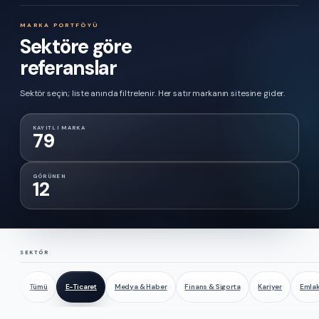
MARKA PORTFÖYÜ
Sektöre göre
referanslar
Sektör seçin; liste anında filtrelenir. Her satır markanın sitesine gider.
KAYITLI MARKA
79
GÖRÜNEN
12
SEKTÖR
Tümü
E-Ticaret
Medya & Haber
Finans & Sigorta
Kariyer
Emla