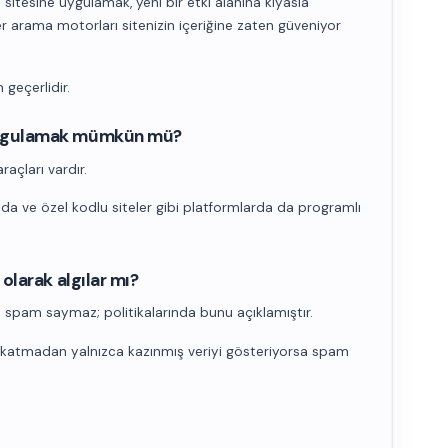
sitesine uygulamak, yeni bir etki alanına kıyasla
r arama motorları sitenizin içeriğine zaten güveniyor
 geçerlidir.
uygulamak mümkün mü?
açları vardır.
da ve özel kodlu siteler gibi platformlarda da programlı
olarak algılar mı?
spam saymaz; politikalarında bunu açıklamıştır.
r katmadan yalnızca kazınmış veriyi gösteriyorsa spam