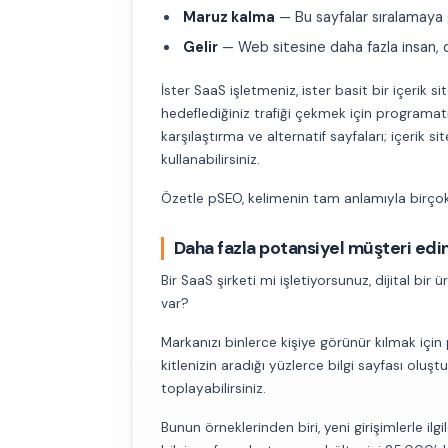
Maruz kalma
— Bu sayfalar sıralamaya gi
Gelir
— Web sitesine daha fazla insan, 
İster SaaS işletmeniz, ister basit bir içerik s
hedeflediğiniz trafiği çekmek için programatik
karşılaştırma ve alternatif sayfaları; içerik s
kullanabilirsiniz.
Özetle pSEO, kelimenin tam anlamıyla birçok iş
Daha fazla potansiyel müşteri edin
Bir SaaS şirketi mi işletiyorsunuz, dijital bi
var?
Markanızı binlerce kişiye görünür kılmak için
kitlenizin aradığı yüzlerce bilgi sayfası oluşt
toplayabilirsiniz.
Bunun örneklerinden biri, yeni girişimlerle i