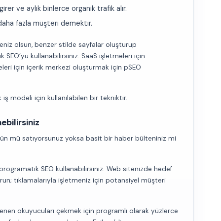
rer ve aylık binlerce organik trafik alır.
daha fazla müşteri demektir.
iteniz olsun, benzer stilde sayfalar oluşturup
 SEO’yu kullanabilirsiniz. SaaS işletmeleri için
iteleri için içerik merkezi oluşturmak için pSEO
 modeli için kullanılabilen bir tekniktir.
ebilirsiniz
r ürün mü satıyorsunuz yoksa basit bir haber bülteniniz mi
 programatik SEO kullanabilirsiniz. Web sitenizde hedef
urun; tıklamalarıyla işletmeniz için potansiyel müşteri
lgilenen okuyucuları çekmek için programlı olarak yüzlerce