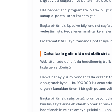
bilgi sayfası oluşturan ve bültenini 25.000’d
CTA banner’larını programatik olarak oluşturu
sunup e-posta listesi kazanmıştır.
Başka bir örnek: Upsolve bilgilendirici sayfa
yerleştirmiştir. Hedeflenen anahtar kelimeler
Programatik SEO aynı zamanda potansiyel mü
Daha fazla gelir elde edebilirsiniz
Web sitenizde daha fazla hedeflenmiş trafik
fazla gelire dönüşür.
Canva her ay yüz milyondan fazla organik trafi
dönüştürebiliyor — bu 100.000 kullanıcı eder
organik kanaldan önemli bir gelir potansiyeli
Başka bir örnek: satış ortağı promosyonuyla 
kuruluş sayfalarına ek olarak ‘köpekler briske
hedeflenebilir ve sıralamaya girilebilir — k