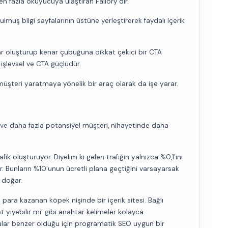
en fazla okuyucuya ulaştıran Failory’dir.
lmuş bilgi sayfalarının üstüne yerleştirerek faydalı içerik
lar oluşturup kenar çubuğuna dikkat çekici bir CTA
 işlevsel ve CTA güçlüdür.
şteri yaratmaya yönelik bir araç olarak da işe yarar.
 ve daha fazla potansiyel müşteri, nihayetinde daha
k oluşturuyor. Diyelim ki gelen trafiğin yalnızca %0,1’ini
. Bunların %10’unun ücretli plana geçtiğini varsayarsak
 doğar.
para kazanan köpek nişinde bir içerik sitesi. Bağlı
t yiyebilir mi’ gibi anahtar kelimeler kolayca
onular benzer olduğu için programatik SEO uygun bir