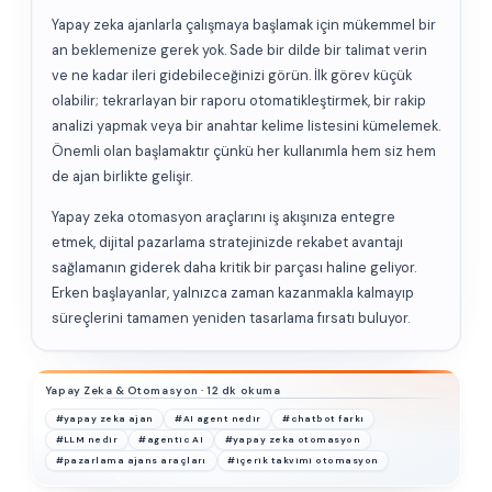
Yapay zeka ajanlarla çalışmaya başlamak için mükemmel bir
an beklemenize gerek yok. Sade bir dilde bir talimat verin
ve ne kadar ileri gidebileceğinizi görün. İlk görev küçük
olabilir; tekrarlayan bir raporu otomatikleştirmek, bir rakip
analizi yapmak veya bir anahtar kelime listesini kümelemek.
Önemli olan başlamaktır çünkü her kullanımla hem siz hem
de ajan birlikte gelişir.
Yapay zeka otomasyon araçlarını iş akışınıza entegre
etmek, dijital pazarlama stratejinizde rekabet avantajı
sağlamanın giderek daha kritik bir parçası haline geliyor.
Erken başlayanlar, yalnızca zaman kazanmakla kalmayıp
süreçlerini tamamen yeniden tasarlama fırsatı buluyor.
Yapay Zeka & Otomasyon · 12 dk okuma
#yapay zeka ajan
#AI agent nedir
#chatbot farkı
#LLM nedir
#agentic AI
#yapay zeka otomasyon
#pazarlama ajans araçları
#içerik takvimi otomasyon