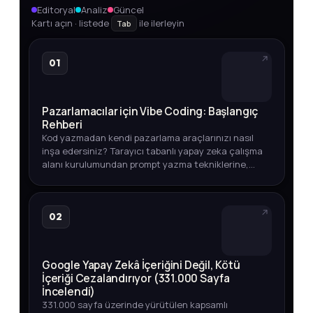
Editoryal
Analiz
Güncel
Kartı açın · listede
ile ilerleyin
Tab
01
Pazarlamacılar için Vibe Coding: Başlangıç
Rehberi
Kod yazmadan kendi pazarlama araçlarınızı nasıl
inşa edersiniz? Tarayıcı tabanlı yapay zeka çalışma
alanı kurulumundan prompt yazma tekniklerine,
entegrasyonlardan otomasyon ipuçlarına kadar
adım adım açıklıyoruz.
02
Google Yapay Zekâ İçeriğini Değil, Kötü
İçeriği Cezalandırıyor (331.000 Sayfa
İncelendi)
331.000 sayfa üzerinde yürütülen kapsamlı