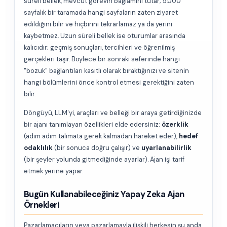
süreli bellek, mevcut görevin bağlamını tutar; 5.000
sayfalık bir taramada hangi sayfaların zaten ziyaret
edildiğini bilir ve hiçbirini tekrarlamaz ya da yerini
kaybetmez. Uzun süreli bellek ise oturumlar arasında
kalıcıdır; geçmiş sonuçları, tercihleri ve öğrenilmiş
gerçekleri taşır. Böylece bir sonraki seferinde hangi
"bozuk" bağlantıları kasıtlı olarak bıraktığınızı ve sitenin
hangi bölümlerini önce kontrol etmesi gerektiğini zaten
bilir.
Döngüyü, LLM'yi, araçları ve belleği bir araya getirdiğinizde
bir ajanı tanımlayan özellikleri elde edersiniz:
özerklik
(adım adım talimata gerek kalmadan hareket eder),
hedef
odaklılık
(bir sonuca doğru çalışır) ve
uyarlanabilirlik
(bir şeyler yolunda gitmediğinde ayarlar). Ajan işi tarif
etmek yerine yapar.
Bugün Kullanabileceğiniz Yapay Zeka Ajan
Örnekleri
Pazarlamacıların veya pazarlamayla ilişkili herkesin şu anda