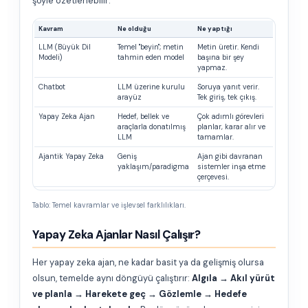
şöyle özetlenebilir:
Kavram
Ne olduğu
Ne yaptığı
LLM (Büyük Dil
Temel "beyin"; metin
Metin üretir. Kendi
Modeli)
tahmin eden model
başına bir şey
yapmaz.
Chatbot
LLM üzerine kurulu
Soruya yanıt verir.
arayüz
Tek giriş, tek çıkış.
Yapay Zeka Ajan
Hedef, bellek ve
Çok adımlı görevleri
araçlarla donatılmış
planlar, karar alır ve
LLM
tamamlar.
Ajantik Yapay Zeka
Geniş
Ajan gibi davranan
yaklaşım/paradigma
sistemler inşa etme
çerçevesi.
Tablo: Temel kavramlar ve işlevsel farklılıkları.
Yapay Zeka Ajanlar Nasıl Çalışır?
Her yapay zeka ajan, ne kadar basit ya da gelişmiş olursa
olsun, temelde aynı döngüyü çalıştırır:
Algıla → Akıl yürüt
ve planla → Harekete geç → Gözlemle → Hedefe