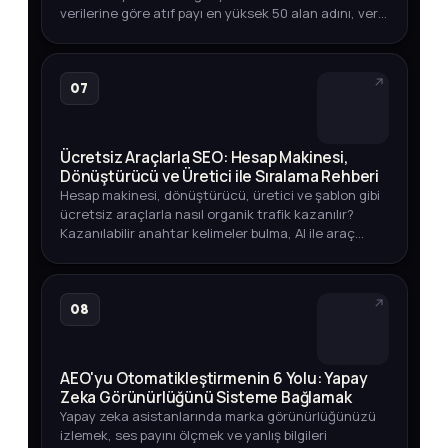
verilerine göre atıf payı en yüksek 50 alan adını, veri
toplama yöntemini ve marka varlığınızı izlemenin
yollarını keşfedin.
07
Ücretsiz Araçlarla SEO: Hesap Makinesi,
Dönüştürücü ve Üretici ile Sıralama Rehberi
Hesap makinesi, dönüştürücü, üretici ve şablon gibi
ücretsiz araçlarla nasıl organik trafik kazanılır?
Kazanılabilir anahtar kelimeler bulma, AI ile araç
geliştirme ve yayına alma sürecini öğrenin.
08
AEO'yu Otomatikleştirmenin 6 Yolu: Yapay
Zeka Görünürlüğünü Sisteme Bağlamak
Yapay zeka asistanlarında marka görünürlüğünüzü
izlemek, ses payını ölçmek ve yanlış bilgileri