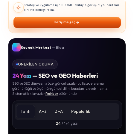
Strateji ve uygulama için SEOART ekibiyle görüşün; yol haritanızı
birlikte netleştirelim.
İletişime geç
Kaynak Merkezi
— Blog
ÖNERILEN OKUMA
24
Yazı
— SEO ve GEO Haberleri
SEO ve GEO dünyasına özel güncel yazılar bu listede; arama
görünürlüğü ve ölçümün güncel dilini buradan izleyebilirsiniz.
Sistematik kılavuzlar
Rehber
bölümünde.
Tarih
A–Z
Z–A
Popülerlik
24
/ 174 yazı