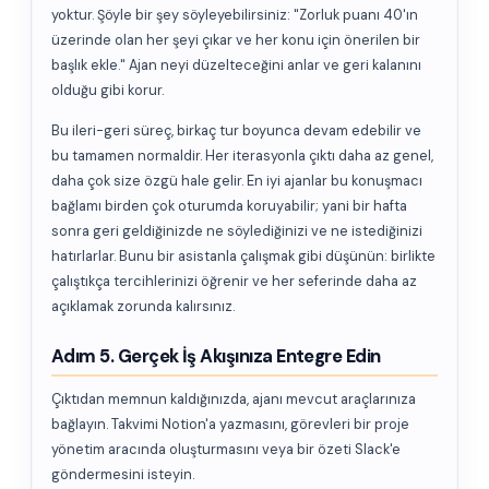
yoktur. Şöyle bir şey söyleyebilirsiniz: "Zorluk puanı 40'ın
üzerinde olan her şeyi çıkar ve her konu için önerilen bir
başlık ekle." Ajan neyi düzelteceğini anlar ve geri kalanını
olduğu gibi korur.
Bu ileri-geri süreç, birkaç tur boyunca devam edebilir ve
bu tamamen normaldir. Her iterasyonla çıktı daha az genel,
daha çok size özgü hale gelir. En iyi ajanlar bu konuşmacı
bağlamı birden çok oturumda koruyabilir; yani bir hafta
sonra geri geldiğinizde ne söylediğinizi ve ne istediğinizi
hatırlarlar. Bunu bir asistanla çalışmak gibi düşünün: birlikte
çalıştıkça tercihlerinizi öğrenir ve her seferinde daha az
açıklamak zorunda kalırsınız.
Adım 5. Gerçek İş Akışınıza Entegre Edin
Çıktıdan memnun kaldığınızda, ajanı mevcut araçlarınıza
bağlayın. Takvimi Notion'a yazmasını, görevleri bir proje
yönetim aracında oluşturmasını veya bir özeti Slack'e
göndermesini isteyin.