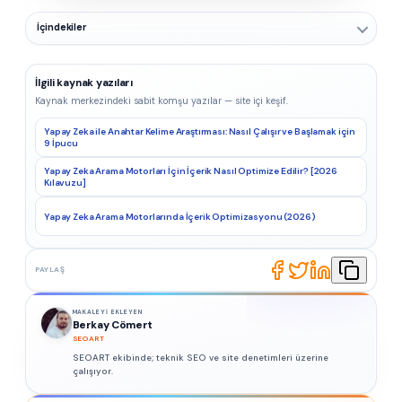
İçindekiler
İlgili kaynak yazıları
Kaynak merkezindeki sabit komşu yazılar — site içi keşif.
Yapay Zeka ile Anahtar Kelime Araştırması: Nasıl Çalışır ve Başlamak için
9 İpucu
Yapay Zeka Arama Motorları İçin İçerik Nasıl Optimize Edilir? [2026
Kılavuzu]
Yapay Zeka Arama Motorlarında İçerik Optimizasyonu (2026)
PAYLAŞ
MAKALEYI EKLEYEN
Berkay Cömert
SEOART
SEOART ekibinde; teknik SEO ve site denetimleri üzerine
çalışıyor.