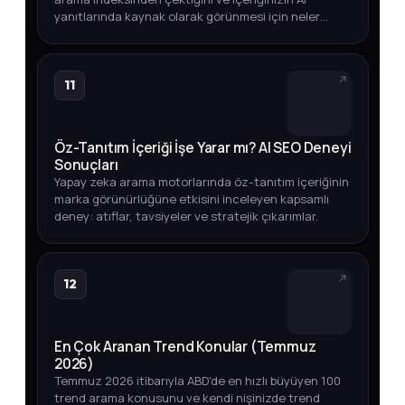
yanıtlarında kaynak olarak görünmesi için neler
yapmanız gerektiğini öğrenin.
11
Öz-Tanıtım İçeriği İşe Yarar mı? AI SEO Deneyi
Sonuçları
Yapay zeka arama motorlarında öz-tanıtım içeriğinin
marka görünürlüğüne etkisini inceleyen kapsamlı
deney: atıflar, tavsiyeler ve stratejik çıkarımlar.
12
En Çok Aranan Trend Konular (Temmuz
2026)
Temmuz 2026 itibarıyla ABD'de en hızlı büyüyen 100
trend arama konusunu ve kendi nişinizde trend