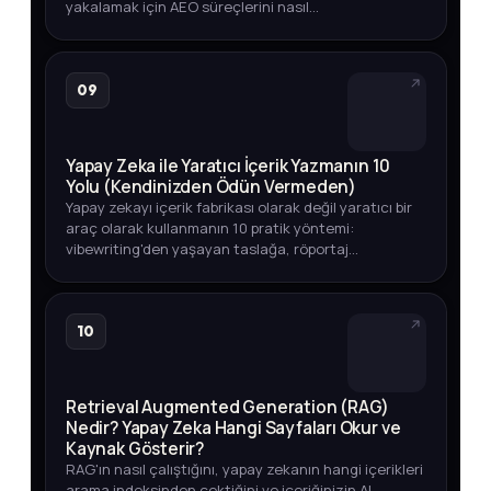
yakalamak için AEO süreçlerini nasıl
otomatikleştirebileceğinizi adım adım öğrenin.
09
Yapay Zeka ile Yaratıcı İçerik Yazmanın 10
Yolu (Kendinizden Ödün Vermeden)
Yapay zekayı içerik fabrikası olarak değil yaratıcı bir
araç olarak kullanmanın 10 pratik yöntemi:
vibewriting'den yaşayan taslağa, röportaj
tekniğinden veri odaklı içeriğe kadar.
10
Retrieval Augmented Generation (RAG)
Nedir? Yapay Zeka Hangi Sayfaları Okur ve
Kaynak Gösterir?
RAG'ın nasıl çalıştığını, yapay zekanın hangi içerikleri
arama indeksinden çektiğini ve içeriğinizin AI