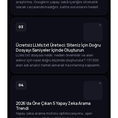
araştırma; Google'ın yapay zekâ içeriğini otomatik
olarak cezalandırmadığını, kalite sorunlarını hedef
aldığını ortaya koyuyor. Üst sıralarda YZ içeriği,
endeksleme oranları v…
03
Ücretsiz LLMs.txt Üreteci: Siteniz İçin Doğru
Dosyayı Saniyeler İçinde Oluşturun
LLMs.txt dosyası nedir, neden önemlidir ve alan
adınız için nasıl doğru biçimde oluşturulur? 137.000
alan adı analizi temel alınarak hazırlanmış kapsamlı
rehber.
04
2026'da Öne Çıkan 5 Yapay Zeka Arama
Trendi
Yapay zeka arama motoru optimizasyonu, ajan