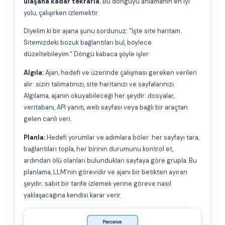
ulaşana kadar tekrarla.
Bu döngüyü anlamanın en iyi
yolu, çalışırken izlemektir.
Diyelim ki bir ajana şunu sordunuz: "İşte site haritam.
Sitemizdeki bozuk bağlantıları bul, böylece
düzeltebileyim." Döngü kabaca şöyle işler:
Algıla:
Ajan, hedefi ve üzerinde çalışması gereken verileri
alır: sizin talimatınızı, site haritanızı ve sayfalarınızı.
Algılama, ajanın okuyabileceği her şeydir: dosyalar,
veritabanı, API yanıtı, web sayfası veya bağlı bir araçtan
gelen canlı veri.
Planla:
Hedefi yorumlar ve adımlara böler: her sayfayı tara,
bağlantıları topla, her birinin durumunu kontrol et,
ardından ölü olanları bulundukları sayfaya göre grupla. Bu
planlama, LLM'nin görevidir ve ajanı bir betikten ayıran
şeydir; sabit bir tarife izlemek yerine göreve nasıl
yaklaşacağına kendisi karar verir.