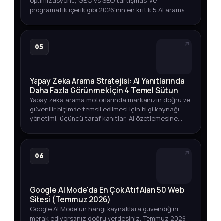
optimizasyonu, GEO vs SEO tartışması ve
programatik içerik gibi 2026'nın en kritik 5 AI arama
trendini arama hacmi verileriyle keşfedin.
05
Yapay Zeka Arama Stratejisi: AI Yanıtlarında
Daha Fazla Görünmek İçin 4 Temel Sütun
Yapay zeka arama motorlarında markanızın doğru ve
güvenilir biçimde temsil edilmesi için bilgi kaynağı
yönetimi, üçüncü taraf kanıtlar, AI özetlemesine
dayanıklı içerik ve görünürlük ölçümü üzerine
kapsamlı bir strate…
06
Google AI Mode'da En Çok Atıf Alan 50 Web
Sitesi (Temmuz 2026)
Google AI Mode'un hangi kaynaklara güvendiğini
merak ediyorsanız doğru yerdesiniz. Temmuz 2026