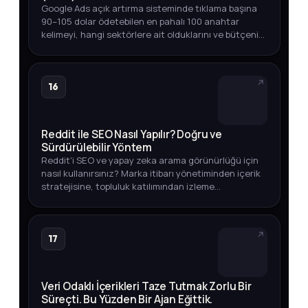
Google Ads açık artırma sisteminde tıklama başına
90–105 dolar ödetebilen en pahalı 100 anahtar
kelimeyi, hangi sektörlere ait olduklarını ve bütçenizi
akıllıca yönetmenin yollarını keşfedin.
16
Reddit ile SEO Nasıl Yapılır? Doğru ve
Sürdürülebilir Yöntem
Reddit'i SEO ve yapay zeka arama görünürlüğü için
nasıl kullanırsınız? Marka itibarı yönetiminden içerik
stratejisine, topluluk katılımından izleme
yöntemlerine kadar eksiksiz rehber.
17
Veri Odaklı İçerikleri Taze Tutmak Zorlu Bir
Süreçti. Bu Yüzden Bir Ajan Eğittik.