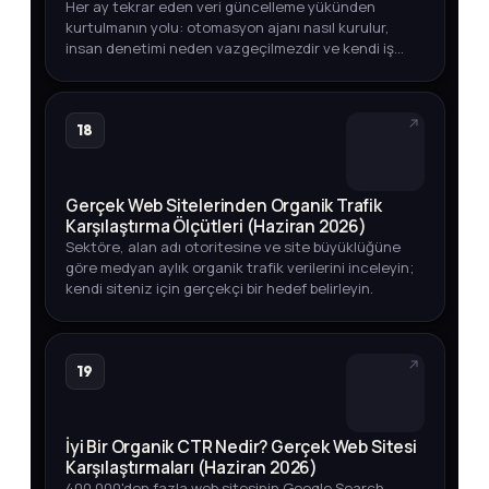
Her ay tekrar eden veri güncelleme yükünden
kurtulmanın yolu: otomasyon ajanı nasıl kurulur,
insan denetimi neden vazgeçilmezdir ve kendi iş
akışınızda nasıl uygularsınız?
18
Gerçek Web Sitelerinden Organik Trafik
Karşılaştırma Ölçütleri (Haziran 2026)
Sektöre, alan adı otoritesine ve site büyüklüğüne
göre medyan aylık organik trafik verilerini inceleyin;
kendi siteniz için gerçekçi bir hedef belirleyin.
19
İyi Bir Organik CTR Nedir? Gerçek Web Sitesi
Karşılaştırmaları (Haziran 2026)
400.000'den fazla web sitesinin Google Search