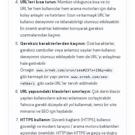
URL’leri kısa tutun:
Mümkün olduğunca kısa ve öz
URL’ler hem kullanıcılar hem arama motorları için daha
kolay anlaşılır ve hatırlanır. Uzun ve karmaşık URL’ler
kullanıcı deneyimini ve tıklanabilirliği olumsuz etkileyebilir.
En önemli anahtar kelimeleri koruyarak gereksiz
uzatmalarından kaçının.
Gereksiz karakterlerden kaçının:
Özel karakterler,
gereksiz semboller veya anlamsız sayılar hem kullanıcı
deneyimini olumsuz etkileyebilir hem de URL’yi anlaşılmaz
hale getirebilir.
Örneğin
www.ornek.com/urun/seo#23?x=19&y=abc
gibi karmaşık bir yapı yerine
www.ornek.com/seo-
gibi sade URL’ler tercih edilmelidir.
rehberi
URL yapısındaki klasörleri sınırlayın:
Çok derin klasör
yapıları kullanıcıların adresi anlamasını zorlaştırabilir.
Yalnızca gerekli düzeyde alt yol kullanmak, temiz bir site
mimarisi ve SEO için faydalıdır.
HTTPS kullanın:
Güvenli bağlantı (HTTPS), kullanıcı
güvenliği ve modern tarayıcı / arama motoru beklentileri
açısından önemlidir; HTTP’den HTTPS’ye geçiş ve doğru