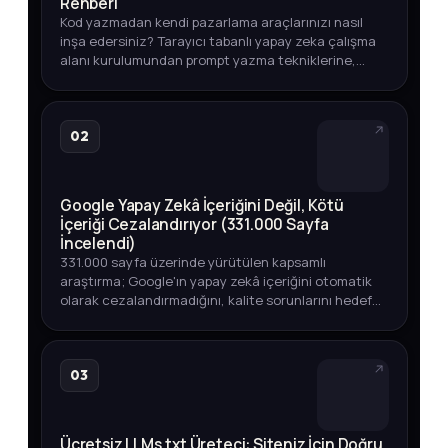
Rehberi
Kod yazmadan kendi pazarlama araçlarınızı nasıl
inşa edersiniz? Tarayıcı tabanlı yapay zeka çalışma
alanı kurulumundan prompt yazma tekniklerine,
entegrasyonlardan otomasyon ipuçlarına kadar
adım adım açıklıyoruz.
02
Google Yapay Zekâ İçeriğini Değil, Kötü
İçeriği Cezalandırıyor (331.000 Sayfa
İncelendi)
331.000 sayfa üzerinde yürütülen kapsamlı
araştırma; Google'ın yapay zekâ içeriğini otomatik
olarak cezalandırmadığını, kalite sorunlarını hedef
aldığını ortaya koyuyor. Üst sıralarda YZ içeriği,
endeksleme oranları v…
03
Ücretsiz LLMs.txt Üreteci: Siteniz İçin Doğru