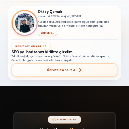
Oktay Çomak
Kurucu & SEO Stratejisti, SEOART
Kurumsal SEO'da veri disiplini ve ölçülebilir iş etkisine
odaklanıyoruz; yol haritanızı birlikte netleştirelim.
LINKEDIN
→
ÜCRETSIZ ÖN ANALIZ
SEO yol haritanızı birlikte çizelim
Teknik sağlık, içerik uyumu ve görünürlük için ücretsiz ön analiz talep edin;
öncelikli bulgularla sonraki adımları konuşalım.
Ücretsiz Analiz Al
ÇALIŞMA ORTAMI