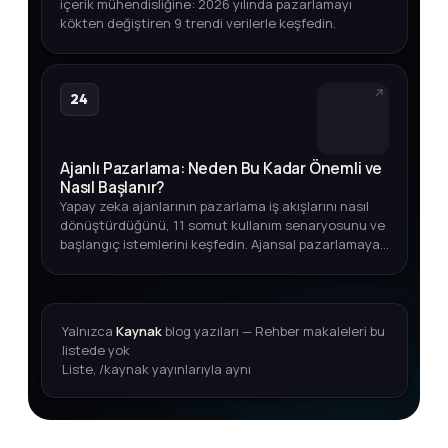
içerik mühendisliğine: 2026 yılında pazarlamayı
kökten değiştiren 9 trendi verilerle keşfedin.
24
Ajanlı Pazarlama: Neden Bu Kadar Önemli ve
Nasıl Başlanır?
Yapay zeka ajanlarının pazarlama iş akışlarını nasıl
dönüştürdüğünü, 11 somut kullanım senaryosunu ve
başlangıç istemlerini keşfedin. Ajansal pazarlamaya
adım atmak için kapsamlı rehber.
Yalnızca
Kaynak
blog yazıları — Rehber makaleleri bu
listede yok
Liste, /kaynak yayınlarıyla aynı