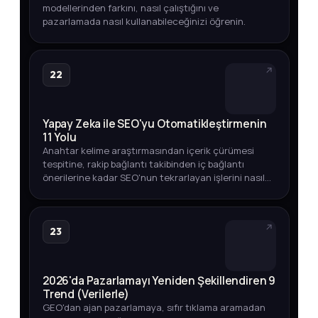
modellerinden farkını, nasıl çalıştığını ve
pazarlamada nasıl kullanabileceğinizi öğrenin.
22
Yapay Zeka ile SEO'yu Otomatikleştirmenin
11 Yolu
Anahtar kelime araştırmasından içerik çürümesi
tespitine, rakip bağlantı takibinden iç bağlantı
önerilerine kadar SEO'nun tekrarlayan işlerini nasıl
otomatikleştirebileceğinizi adım adım keşfedin.
23
2026'da Pazarlamayı Yeniden Şekillendiren 9
Trend (Verilerle)
GEO'dan ajan pazarlamaya, sıfır tıklama aramadan