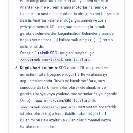
hedeflediği anahtar kelimeleri URL’ye dahil etmektir.
Anahtar kelimeler, hem arama motorlarına hem de
kullanıcılara sayfanın ne hakkında olduğunu net bir şekilde
belirtir. Anahtar kelimeler doğal görünmeli ve zorla
yerleştirilmemeli; URL kısa, sade ve anlaşılır olmalı;
gereksiz kelimelerden kaçınılmalıdır. Kelimeler arasında
boşluk yerine tire (
) kullanılmalı, alt çizgi (
) tercih
-
_
edilmemelidir.
Örneğin “
teknik SEO
ipuçları” sayfası için:
.
www.ornek.com/teknik-seo-ipuclari
Küçük harf kullanın:
SEO dostu URL oluştururken
adreslerin tutarlı biçimde küçük harfle yazılması iyi
uygulamalardandır. Büyük ve küçük harf farkı, bazı
sunucularda farklı kaynaklar olarak ele alınabilir ve
gereksiz kopya veya yönlendirme sorunlarına yol açabilir.
Örneğin
ile
www.ornek.com/SEO-Ipuclari
bazı sistemlerde farklı
www.ornek.com/seo-ipuclari
istekler olarak değerlendirilebilir; tutarlı küçük harf
kullanımı bu riski azaltır ve kullanıcıların manuel yazım
hatalarını da sınırlar.