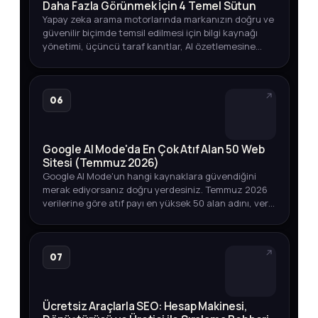
Daha Fazla Görünmek İçin 4 Temel Sütun
Yapay zeka arama motorlarında markanızın doğru ve
güvenilir biçimde temsil edilmesi için bilgi kaynağı
yönetimi, üçüncü taraf kanıtlar, AI özetlemesine
dayanıklı içerik ve görünürlük ölçümü üzerine
kapsamlı bir strate…
06
Google AI Mode'da En Çok Atıf Alan 50 Web
Sitesi (Temmuz 2026)
Google AI Mode'un hangi kaynaklara güvendiğini
merak ediyorsanız doğru yerdesiniz. Temmuz 2026
verilerine göre atıf payı en yüksek 50 alan adını, veri
toplama yöntemini ve marka varlığınızı izlemenin
yollarını keşfedin.
07
Ücretsiz Araçlarla SEO: Hesap Makinesi,