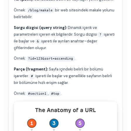
Örnek:
bir web sitesindeki makale yolunu
/blog/makale
belirtebilir.
Sorgu dizgisi (query string):
Dinamik içerik ve
parametreleri içeren ek bilgilerdir. Sorgu dizgisi
işareti
?
ile başlar ve
işareti ile ayrılan anahtar–değer
&
çiftlerinden oluşur.
Örnek:
.
?id=123&sort=ascending
Parça (fragment):
Sayfa içindeki belirli bir bölümü
işaretler.
işareti ile başlar ve genellikle sayfanın belirli
#
bir bölümüne hızlı erişim sağlar.
Örnek:
,
.
#section1
#top