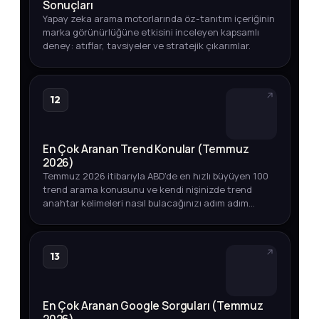
Sonuçları
Yapay zeka arama motorlarında öz-tanıtım içeriğinin
marka görünürlüğüne etkisini inceleyen kapsamlı
deney: atıflar, tavsiyeler ve stratejik çıkarımlar.
12
En Çok Aranan Trend Konular (Temmuz
2026)
Temmuz 2026 itibarıyla ABD'de en hızlı büyüyen 100
trend arama konusunu ve kendi nişinizde trend
anahtar kelimeleri nasıl bulacağınızı adım adım
öğrenin.
13
En Çok Aranan Google Sorguları (Temmuz