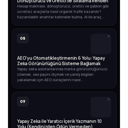
Dönüştürücü ve Üretici ile Sıralama Rehberi
Hesap makinesi, dönüştürücü, üretici ve şablon gibi
ücretsiz araçlarla nasıl organik trafik kazanılır?
Kazanılabilir anahtar kelimeler bulma, AI ile araç
geliştirme ve yayına alma sürecini öğrenin.
08
AEO'yu Otomatikleştirmenin 6 Yolu: Yapay
Zeka Görünürlüğünü Sisteme Bağlamak
Yapay zeka asistanlarında marka görünürlüğünüzü
izlemek, ses payını ölçmek ve yanlış bilgileri
yakalamak için AEO süreçlerini nasıl
otomatikleştirebileceğinizi adım adım öğrenin.
09
Yapay Zeka ile Yaratıcı İçerik Yazmanın 10
Yolu (Kendinizden Ödün Vermeden)