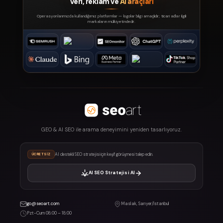
Veri, reklam ve
AI araçları
Operasyonlarımızda kullandığımız platformlar — logolar bilgi amaçlıdır; ticari adlar ilgili
markaların mülkiyetindedir.
GEO & AI SEO ile arama deneyimini yeniden tasarlıyoruz.
AI destekli SEO stratejisi için keşif görüşmesi talep edin.
ÜCRETSIZ
AI SEO Stratejisi Al
go@seoart.com
Maslak, Sarıyer/İstanbul
Pzt-Cum 08:00 – 18:00