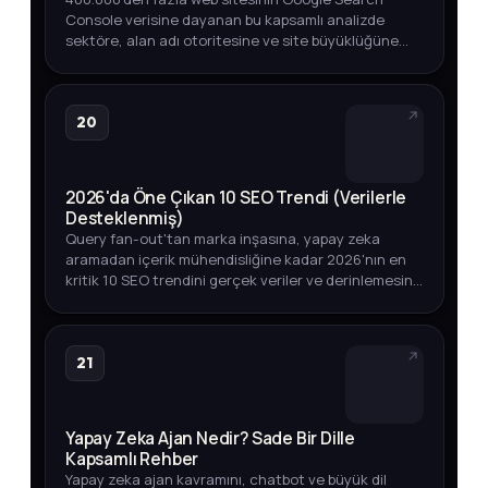
Console verisine dayanan bu kapsamlı analizde
sektöre, alan adı otoritesine ve site büyüklüğüne
göre iyi bir organik CTR oranının ne olduğunu
keşfedin.
20
2026'da Öne Çıkan 10 SEO Trendi (Verilerle
Desteklenmiş)
Query fan-out'tan marka inşasına, yapay zeka
aramadan içerik mühendisliğine kadar 2026'nın en
kritik 10 SEO trendini gerçek veriler ve derinlemesine
analizlerle keşfedin.
21
Yapay Zeka Ajan Nedir? Sade Bir Dille
Kapsamlı Rehber
Yapay zeka ajan kavramını, chatbot ve büyük dil