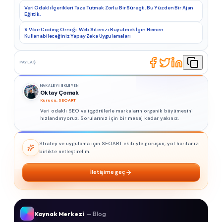
Veri Odaklı İçerikleri Taze Tutmak Zorlu Bir Süreçti. Bu Yüzden Bir Ajan
Eğittik.
9 Vibe Coding Örneği: Web Sitenizi Büyütmek İçin Hemen
Kullanabileceğiniz Yapay Zeka Uygulamaları
PAYLAŞ
MAKALEYI EKLEYEN
Oktay Çomak
Kurucu, SEOART
Veri odaklı SEO ve içgörülerle markaların organik büyümesini
hızlandırıyoruz. Sorularınız için bir mesaj kadar yakınız.
Strateji ve uygulama için SEOART ekibiyle görüşün; yol haritanızı
birlikte netleştirelim.
İletişime geç
Kaynak Merkezi
— Blog