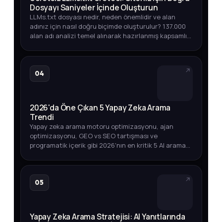
Dosyayı Saniyeler İçinde Oluşturun
LLMs.txt dosyası nedir, neden önemlidir ve alan
adınız için nasıl doğru biçimde oluşturulur? 137.000
alan adı analizi temel alınarak hazırlanmış kapsamlı
rehber.
04
2026'da Öne Çıkan 5 Yapay Zeka Arama
Trendi
Yapay zeka arama motoru optimizasyonu, ajan
optimizasyonu, GEO vs SEO tartışması ve
programatik içerik gibi 2026'nın en kritik 5 AI arama
trendini arama hacmi verileriyle keşfedin.
05
Yapay Zeka Arama Stratejisi: AI Yanıtlarında