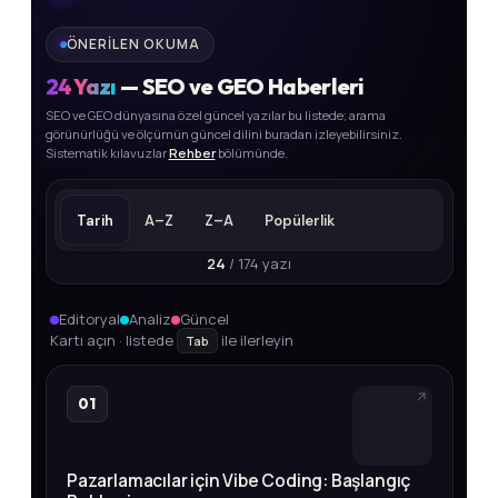
ÖNERILEN OKUMA
24
Yazı
— SEO ve GEO Haberleri
SEO ve GEO dünyasına özel güncel yazılar bu listede; arama
görünürlüğü ve ölçümün güncel dilini buradan izleyebilirsiniz.
Sistematik kılavuzlar
Rehber
bölümünde.
Tarih
A–Z
Z–A
Popülerlik
24
/ 174 yazı
Editoryal
Analiz
Güncel
Kartı açın · listede
ile ilerleyin
Tab
01
Pazarlamacılar için Vibe Coding: Başlangıç