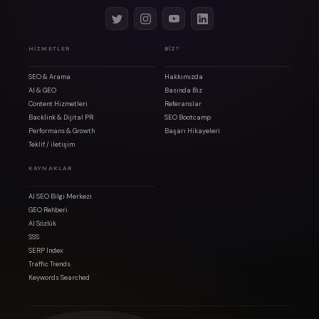
HIZMETLER
BIZ?
SEO & Arama
Hakkımızda
AI & GEO
Basında Biz
Content Hizmetleri
Referanslar
Backlink & Dijital PR
SEO Bootcamp
Performans & Growth
Başarı Hikayeleri
Teklif / iletişim
KAYNAKLAR
AI SEO Bilgi Merkezi
GEO Rehberi
AI Sözlük
SSS
SERP Index
Traffic Trends
Keywords Searched