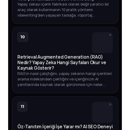
Yapay zekayı içerik fabrikası olarak değil yaratıcı bir
araç olarak kullanmanın 10 pratik yöntemi:
vibewriting'den yaşayan taslağa, röportaj
tekniğinden veri odaklı içeriğe kadar.
10
Retrieval Augmented Generation (RAG)
Nedir? Yapay Zeka Hangi Sayfaları Okur ve
Kaynak Gösterir?
RAG'ın nasıl çalıştığını, yapay zekanın hangi içerikleri
arama indeksinden çektiğini ve içeriğinizin AI
yanıtlarında kaynak olarak görünmesi için neler
yapmanız gerektiğini öğrenin.
11
Öz-Tanıtım İçeriği İşe Yarar mı? AI SEO Deneyi