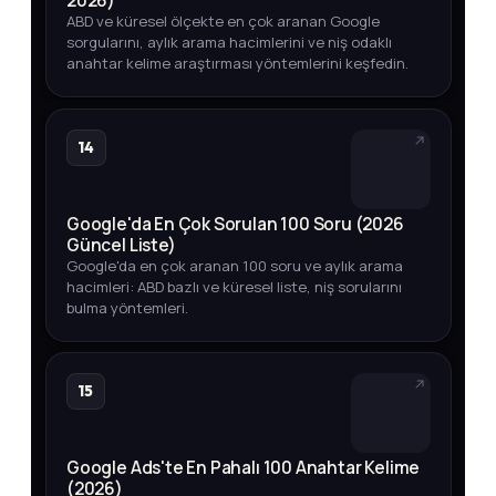
2026)
ABD ve küresel ölçekte en çok aranan Google
sorgularını, aylık arama hacimlerini ve niş odaklı
anahtar kelime araştırması yöntemlerini keşfedin.
14
Google'da En Çok Sorulan 100 Soru (2026
Güncel Liste)
Google'da en çok aranan 100 soru ve aylık arama
hacimleri: ABD bazlı ve küresel liste, niş sorularını
bulma yöntemleri.
15
Google Ads'te En Pahalı 100 Anahtar Kelime
(2026)