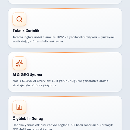
Teknik Derinlik
Tarama logları, indeks analizi, CWV ve yapılandırılmış veri — yüzeysel
audit değil, mühendislik yaklaşımı.
AI & GEO Uyumu
Klasik SEO'yu AI Overview, LLM görünürlüğü ve generative arama
stratejisiyle bütünleştiriyoruz.
Ölçülebilir Sonuç
Her aksiyonun etkisini veriyle bağlarız. KPI bazlı raporlama, karmaşık
PDF değil net sonraki adım.