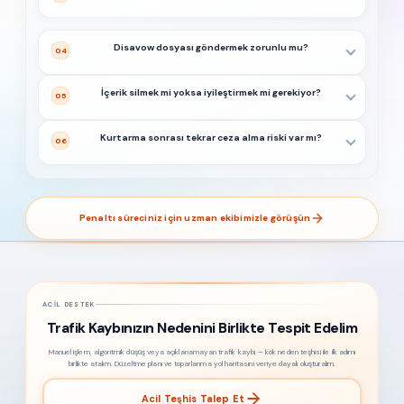
Disavow dosyası göndermek zorunlu mu?
04
İçerik silmek mi yoksa iyileştirmek mi gerekiyor?
05
Kurtarma sonrası tekrar ceza alma riski var mı?
06
Penaltı süreciniz için uzman ekibimizle görüşün
ACIL DESTEK
Trafik Kaybınızın Nedenini Birlikte Tespit Edelim
Manuel işlem, algoritmik düşüş veya açıklanamayan trafik kaybı — kök neden teşhisi ile ilk adımı
birlikte atalım. Düzeltme planı ve toparlanma yol haritasını veriye dayalı oluşturalım.
Acil Teşhis Talep Et