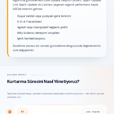
Algoritma güncellemesi (Core Update, Helpful Content, Spam Update,
Link Spam Update vb.) sonrası yaşanan organik performans kaybı.
GSC'de bildirim gelmez.
Düşük kaliteli veya yüzeysel içerik birikimi
E-E-A-T eksiklikleri
Agresif veya manipülatif bağlantı profili
Kötü kullanıcı deneyimi sinyalleri
İçerik kanibalizasyonu
Düzeltme sonrası bir sonraki güncelleme döngüsünde değerlendirilir;
süre değişkendir.
ÇALIŞMA MODELI
Kurtarma Sürecini Nasıl Yönetiyoruz?
Teşhisten düzeltmeye, yeniden inceleme talebinden stabilizasyona — her adım veriyle
yönlendirilir.
01
ACIL TEŞHIS