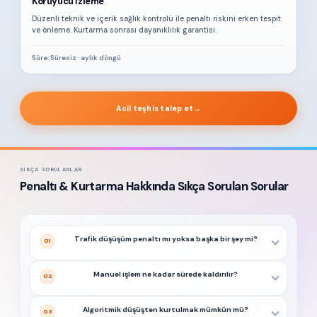
Koruyucu İzleme
Düzenli teknik ve içerik sağlık kontrolü ile penaltı riskini erken tespit
ve önleme. Kurtarma sonrası dayanıklılık garantisi.
Süre: Süresiz · aylık döngü
Acil teşhis talep et
→
SIKÇA SORULANLAR
Penaltı & Kurtarma Hakkında Sıkça Sorulan Sorular
Trafik düşüşüm penaltı mı yoksa başka bir şey mi?
01
Manuel işlem ne kadar sürede kaldırılır?
02
Algoritmik düşüşten kurtulmak mümkün mü?
03