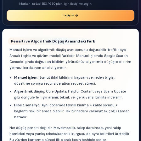
Markanıza özel SEO / GEO planı için iletişime geçin.
İletişim
Penaltı ve Algoritmik Düşüş Arasındaki Fark
Manuel işlem ve algoritmik düşüş aynı sonucu doğurabilir: trafik kaybı.
Ancak teşhis ve çözüm modeli farklıdır. Manuel işlemde Google Search
Console içinde doğrudan bildirim görürsünüz; algoritmik düşüşte bildirim
gelmez, korelasyon analizi gerekir.
Manuel işlem:
Somut ihlal bildirimi, kapsam ve neden bilgisi,
düzeltme sonrası reconsideration request süreci.
Algoritmik düşüş:
Core Update, Helpful Content veya Spam Update
gibi döngülerle ilişki aranır; teknik ve içerik verisi birlikte incelenir.
Hibrit senaryo:
Aynı dönemde teknik kırılma + kalite sorunu +
bağlantı riski bir arada olabilir. Tek bir nedeni varsaymak çoğu zaman
hatadır.
Her düşüş penaltı değildir. Mevsimsellik, talep daralması, yeni rakip
hamleleri veya yanlış robots/kanonik kurgusu da aynı belirtileri üretebilir.
Bu yüzden kurtarma süreci ilk olarak kesin teşhisle başlar.