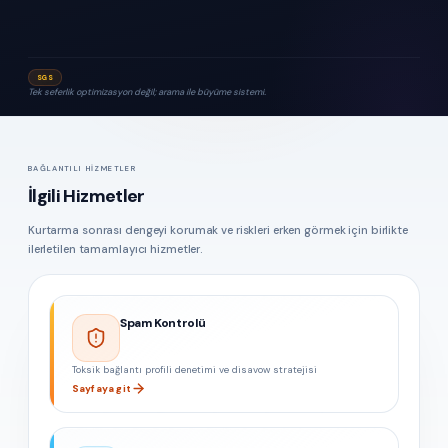
SGS
Tek seferlik optimizasyon değil; arama ile büyüme sistemi.
BAĞLANTILI HIZMETLER
İlgili Hizmetler
Kurtarma sonrası dengeyi korumak ve riskleri erken görmek için birlikte
ilerletilen tamamlayıcı hizmetler.
Spam Kontrolü
Toksik bağlantı profili denetimi ve disavow stratejisi
Sayfaya git