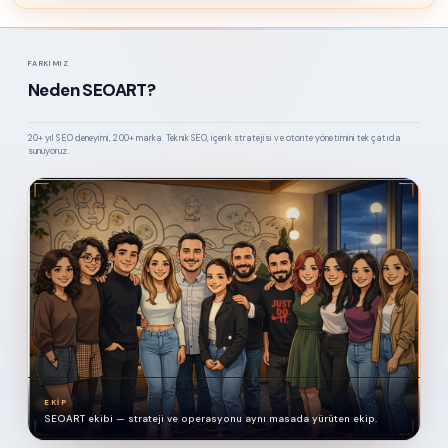
FARKIMIZ
Neden SEOART?
20+ yıl SEO deneyimi, 200+ marka. Teknik SEO, içerik stratejisi ve otorite yönetimini tek çatıda
sunuyoruz.
EKIP
SEOART ekibi — strateji ve operasyonu aynı masada yürüten ekip.