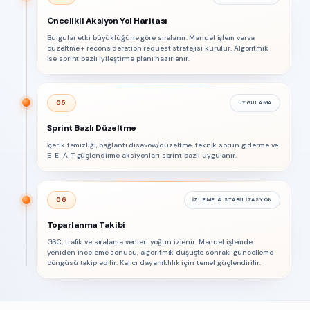
Öncelikli Aksiyon Yol Haritası
Bulgular etki büyüklüğüne göre sıralanır. Manuel işlem varsa
düzeltme + reconsideration request stratejisi kurulur. Algoritmik
ise sprint bazlı iyileştirme planı hazırlanır.
05
UYGULAMA
Sprint Bazlı Düzeltme
İçerik temizliği, bağlantı disavow/düzeltme, teknik sorun giderme ve
E-E-A-T güçlendirme aksiyonları sprint bazlı uygulanır.
06
İZLEME & STABILIZASYON
Toparlanma Takibi
GSC, trafik ve sıralama verileri yoğun izlenir. Manuel işlemde
yeniden inceleme sonucu, algoritmik düşüşte sonraki güncelleme
döngüsü takip edilir. Kalıcı dayanıklılık için temel güçlendirilir.