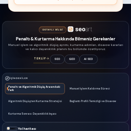
DETAYLI BILGI
Penaltı & Kurtarma Hakkında Bilmeniz Gerekenler
Manuel işlem ve algoritmik düşüş ayrımı, kurtarma adımları, disavow kararları
ve kalıcı dayanıklılık planını bu bölümde özetliyoruz.
TEKLİF
SEO
GEO
AI SEO
İÇINDEKILER
Penaltı ve Algoritmik Düşüş Arasındaki
Manuel İşlem Kaldırma Süreci
Fark
Algoritmik Düşüşten Kurtarma Stratejisi
Bağlantı Profili Temizliği ve Disavow
Kurtarma Sonrası: Dayanıklılık İnşası
Yol haritası