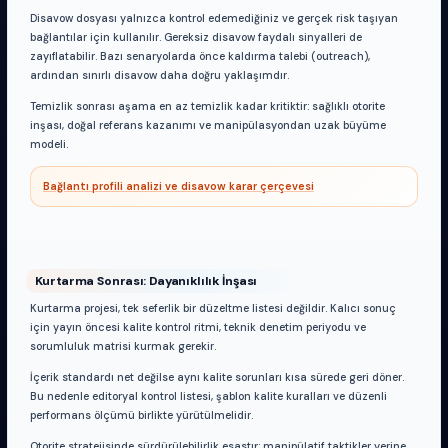
Disavow dosyası yalnızca kontrol edemediğiniz ve gerçek risk taşıyan
bağlantılar için kullanılır. Gereksiz disavow faydalı sinyalleri de
zayıflatabilir. Bazı senaryolarda önce kaldırma talebi (outreach),
ardından sınırlı disavow daha doğru yaklaşımdır.
Temizlik sonrası aşama en az temizlik kadar kritiktir: sağlıklı otorite
inşası, doğal referans kazanımı ve manipülasyondan uzak büyüme
modeli.
Bağlantı profili analizi ve disavow karar çerçevesi
Kurtarma Sonrası: Dayanıklılık İnşası
Kurtarma projesi, tek seferlik bir düzeltme listesi değildir. Kalıcı sonuç
için yayın öncesi kalite kontrol ritmi, teknik denetim periyodu ve
sorumluluk matrisi kurmak gerekir.
İçerik standardı net değilse aynı kalite sorunları kısa sürede geri döner.
Bu nedenle editoryal kontrol listesi, şablon kalite kuralları ve düzenli
performans ölçümü birlikte yürütülmelidir.
Otorite stratejisinde sürdürülebilirlik esastır: manipülatif taktikler yerine