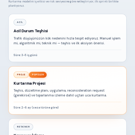
Kurtarma modelini iş etkisi ve risk seviyesine göre netleştiriyor, ilk sprinti birlikte
planlıyoruz.
ACIL
Acil Durum Teşhisi
Trafik düşüşünüzün kök nedenini hızla tespit ediyoruz. Manuel işlem
mi, algoritmik mi, teknik mi — teşhis ve ilk aksiyon önerisi.
Süre: 3-5 iş günü
PROJE
POPÜLER
Kurtarma Projesi
Teşhis, düzeltme planı, uygulama, reconsideration request
(gerekirse) ve toparlanma izleme dahil uçtan uca kurtarma.
Süre: 2-6 ay (ceza türüne göre)
RETAINER