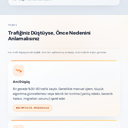
TEŞHIS
Trafiğiniz Düştüyse, Önce Nedenini
Anlamalısınız
Her trafik düşüşü penaltı değildir. Ama her açıklanamayan düşüş, sistematik bir teşhis gerektirir.
Ani Düşüş
Bir gecede %30-80 trafik kaybı. Genellikle manuel işlem, büyük
algoritma güncellemesi veya teknik bir kırılma (yanlış robots, kanonik
hatası, migration sorunu) işaret eder.
BELIRTI:
ACIL MÜDAHALE