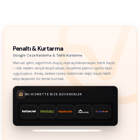
Penaltı & Kurtarma
Google Ceza Kaldırma & Trafik Kurtarma
Manuel işlem, algoritmik düşüş veya açıklanamayan trafik kaybı
— kök nedeni veriyle tespit ediyor, düzeltme planını sprint bazlı
uyguluyoruz. Amaç sadece cezayı kaldırmak değil, kaybı telafi
edip dayanıklı bir temel kurmak.
BU HIZMETTE BIZE GÜVENENLER
Kariyer.net
Paribu
Hepsiburada
Hepsi Emlak
HangiKredi