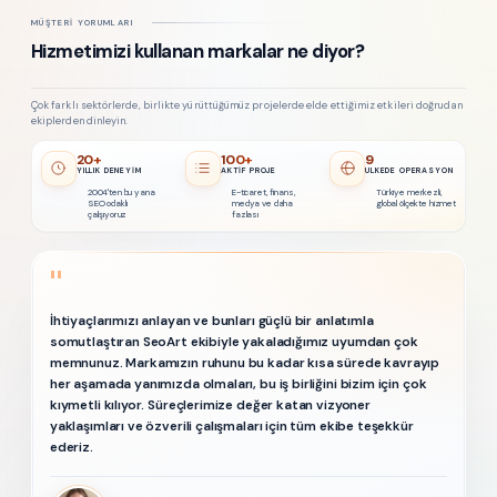
MÜŞTERI YORUMLARI
Hizmetimizi kullanan markalar ne diyor?
Çok farklı sektörlerde, birlikte yürüttüğümüz projelerde elde ettiğimiz etkileri doğrudan
ekiplerden dinleyin.
20+
100+
9
YILLIK DENEYIM
AKTIF PROJE
ÜLKEDE OPERASYON
2004'ten bu yana
E-ticaret, finans,
Türkiye merkezli,
SEO odaklı
medya ve daha
global ölçekte hizmet
çalışıyoruz
fazlası
"
İhtiyaçlarımızı anlayan ve bunları güçlü bir anlatımla
somutlaştıran SeoArt ekibiyle yakaladığımız uyumdan çok
memnunuz. Markamızın ruhunu bu kadar kısa sürede kavrayıp
her aşamada yanımızda olmaları, bu iş birliğini bizim için çok
kıymetli kılıyor. Süreçlerimize değer katan vizyoner
yaklaşımları ve özverili çalışmaları için tüm ekibe teşekkür
ederiz.