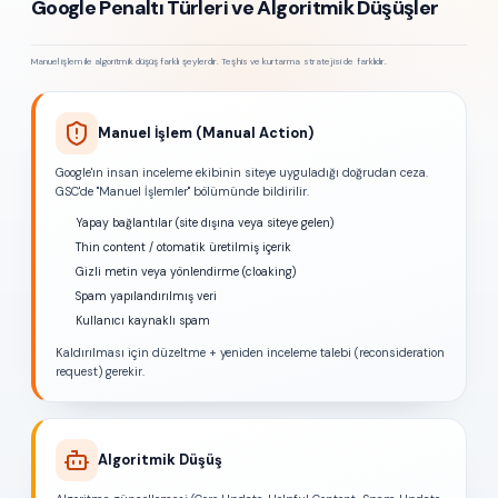
Google Penaltı Türleri ve Algoritmik Düşüşler
Manuel işlem ile algoritmik düşüş farklı şeylerdir. Teşhis ve kurtarma stratejisi de farklıdır.
Manuel İşlem (Manual Action)
Google'ın insan inceleme ekibinin siteye uyguladığı doğrudan ceza.
GSC'de "Manuel İşlemler" bölümünde bildirilir.
Yapay bağlantılar (site dışına veya siteye gelen)
Thin content / otomatik üretilmiş içerik
Gizli metin veya yönlendirme (cloaking)
Spam yapılandırılmış veri
Kullanıcı kaynaklı spam
Kaldırılması için düzeltme + yeniden inceleme talebi (reconsideration
request) gerekir.
Algoritmik Düşüş