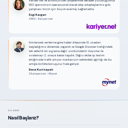
Kariyer.net ve İsinolsun.com projelerinde beraber yürüdüğümüz
SEO ajansımızın operasyonel olarak ekip arkadaşlarımız gibi
çalışması bizim için büyük avantaj sağlamakta.
Ezgi Kargan
CMO - Kariyer.net
Similarweb verilerine göre haber dikeyinde 10. sıradan
başladığımız dönemde, organik ve Google Discover trafiğindeki
tek seferlik bir sıçrama değil, sürdürülebilir büyüme ile
sıralamayı 2. sıraya kadar taşıdık. Doğru ekibe işi teslim
ettiğinizde trafik artıyor; markanızın sektördeki ağırlığı da bu
artışla birlikte konuşulur hale geliyor.
Emre Kurttepeli
Chairperson - Mynet
İLK ADIM
Nasıl Başlarız?