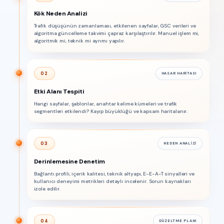
Kök Neden Analizi
Trafik düşüşünün zamanlaması, etkilenen sayfalar, GSC verileri ve
algoritma güncelleme takvimi çapraz karşılaştırılır. Manuel işlem mi,
algoritmik mi, teknik mi ayrımı yapılır.
02
HASAR HARITASI
Etki Alanı Tespiti
Hangi sayfalar, şablonlar, anahtar kelime kümeleri ve trafik
segmentleri etkilendi? Kayıp büyüklüğü ve kapsam haritalanır.
03
NEDEN ANALIZI
Derinlemesine Denetim
Bağlantı profili, içerik kalitesi, teknik altyapı, E-E-A-T sinyalleri ve
kullanıcı deneyimi metrikleri detaylı incelenir. Sorun kaynakları
izole edilir.
04
DÜZELTME PLANI