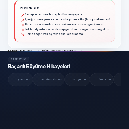
Riskli Hatalar
Sebep anlaşılmadan toplu disavow yapma
İçeriği silmek yerine noindex ile gizleme (bağlam gözetmeden)
Düzeltme yapmadan reconsideration request gönderme
Tek bir algoritmaya odaklanıp genel kaliteyi görmezden gelme
"Bekle geçer" yaklaşımıyla aksiyon almama
Penaltı kurtarmada doğru ve riskli yaklaşımlar
CASE STUDY
Başarılı Büyüme Hikayeleri
mynet.com
hepsiemlak.com
kariyer.net
cimri.com
vogue