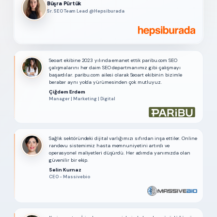
Büşra Pürtük
Sr. SEO Team Lead @Hepsiburada
Seoart ekibine 2023 yılında emanet ettik paribu.com SEO
çalışmalarını her daim SEO departmanımız gibi çalışmayı
başardılar. paribu.com ailesi olarak Seoart ekibinin bizimle
beraber aynı yolda yürümesinden çok mutluyuz.
Çiğdem Erdem
Manager | Marketing | Digital
Sağlık sektöründeki dijital varlığımızı sıfırdan inşa ettiler. Online
randevu sistemimiz hasta memnuniyetini artırdı ve
operasyonel maliyetleri düşürdü. Her adımda yanımızda olan
güvenilir bir ekip.
Selin Kurnaz
CEO - Massivebio