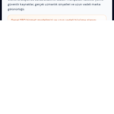
güvenilir kaynaklar, gerçek uzmanlık sinyalleri ve uzun vadeli marka
görünürlüğü.
Genel SEO hizmet modelimizi ve uzun vadeli büyüme planını
inceleyin
ÇALIŞMA ORTAMI
Veri, reklam ve
AI araçları
Operasyonlarımızda kullandığımız platformlar — logolar bilgi
amaçlıdır; ticari adlar ilgili markaların mülkiyetindedir.