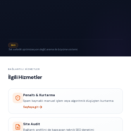
SGS
Tek seferlik optimizasyon değil; arama ile büyüme sistemi.
BAĞLANTILI HIZMETLER
İlgili Hizmetler
Penaltı & Kurtarma
Spam kaynaklı manuel işlem veya algoritmik düşüşten kurtarma
Sayfaya git
Site Audit
Bağlantı profilini de kapsayan teknik SEO denetimi