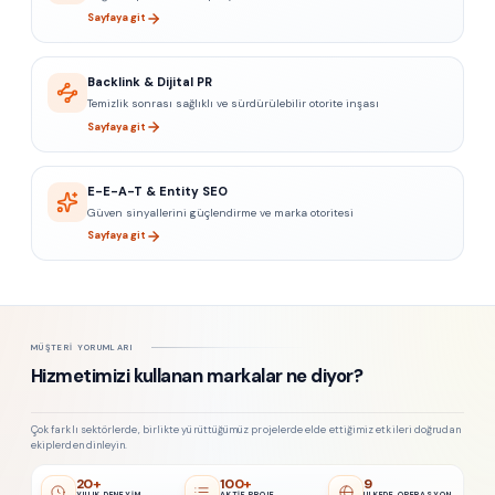
Sayfaya git
Backlink & Dijital PR
Temizlik sonrası sağlıklı ve sürdürülebilir otorite inşası
Sayfaya git
E-E-A-T & Entity SEO
Güven sinyallerini güçlendirme ve marka otoritesi
Sayfaya git
MÜŞTERI YORUMLARI
Hizmetimizi kullanan markalar ne diyor?
Çok farklı sektörlerde, birlikte yürüttüğümüz projelerde elde ettiğimiz etkileri doğrudan
ekiplerden dinleyin.
20+
100+
9
YILLIK DENEYIM
AKTIF PROJE
ÜLKEDE OPERASYON