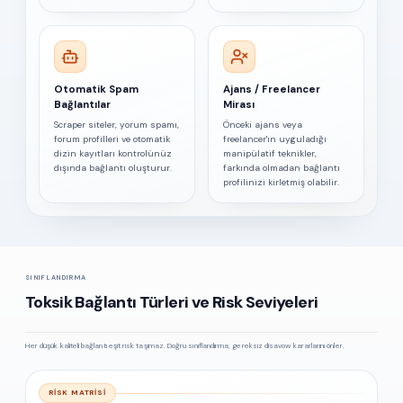
Otomatik Spam
Ajans / Freelancer
Bağlantılar
Mirası
Scraper siteler, yorum spamı,
Önceki ajans veya
forum profilleri ve otomatik
freelancer'ın uyguladığı
dizin kayıtları kontrolünüz
manipülatif teknikler,
dışında bağlantı oluşturur.
farkında olmadan bağlantı
profilinizi kirletmiş olabilir.
SINIFLANDIRMA
Toksik Bağlantı Türleri ve Risk Seviyeleri
Her düşük kaliteli bağlantı eşit risk taşımaz. Doğru sınıflandırma, gereksiz disavow kararlarını önler.
RISK MATRISI