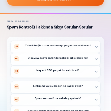
SIKÇA SORULANLAR
Spam Kontrolü Hakkında Sıkça Sorulan Sorular
Toksik bağlantılar sıralamayı gerçekten etkiler mi?
01
Disavow dosyası göndermek zararlı olabilir mi?
02
Negatif SEO gerçek bir tehdit mi?
03
Link removal outreach ne kadar etkili?
04
Spam kontrolü ne sıklıkla yapılmalı?
05
Disavow dosyası sonrası etki ne zaman görülür?