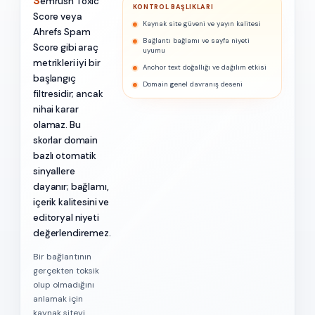
Semrush Toxic
KONTROL BAŞLIKLARI
Score veya
Kaynak site güveni ve yayın kalitesi
Ahrefs Spam
Bağlantı bağlamı ve sayfa niyeti
Score gibi araç
uyumu
metrikleri iyi bir
Anchor text doğallığı ve dağılım etkisi
başlangıç
Domain genel davranış deseni
filtresidir; ancak
nihai karar
olamaz. Bu
skorlar domain
bazlı otomatik
sinyallere
dayanır; bağlamı,
içerik kalitesini ve
editoryal niyeti
değerlendiremez.
Bir bağlantının
gerçekten toksik
olup olmadığını
anlamak için
kaynak siteyi