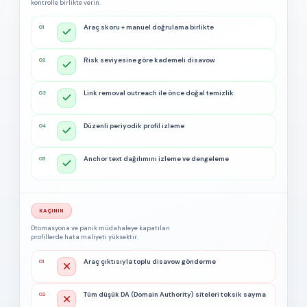
kontrolle birlikte verin.
Araç skoru + manuel doğrulama birlikte
01
Risk seviyesine göre kademeli disavow
02
Link removal outreach ile önce doğal temizlik
03
Düzenli periyodik profil izleme
04
Anchor text dağılımını izleme ve dengeleme
05
KAÇININ
Otomasyona ve panik müdahaleye kapatılan
profillerde hata maliyeti yüksektir.
Araç çıktısıyla toplu disavow gönderme
01
Tüm düşük DA (Domain Authority) siteleri toksik sayma
02