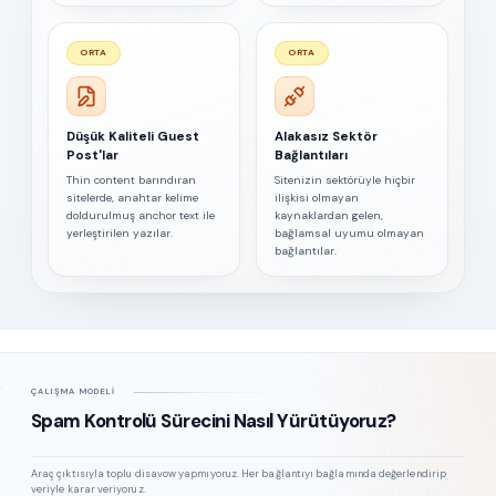
ORTA
ORTA
Düşük Kaliteli Guest
Alakasız Sektör
Post'lar
Bağlantıları
Thin content barındıran
Sitenizin sektörüyle hiçbir
sitelerde, anahtar kelime
ilişkisi olmayan
doldurulmuş anchor text ile
kaynaklardan gelen,
yerleştirilen yazılar.
bağlamsal uyumu olmayan
bağlantılar.
ÇALIŞMA MODELI
Spam Kontrolü Sürecini Nasıl Yürütüyoruz?
Araç çıktısıyla toplu disavow yapmıyoruz. Her bağlantıyı bağlamında değerlendirip
veriyle karar veriyoruz.