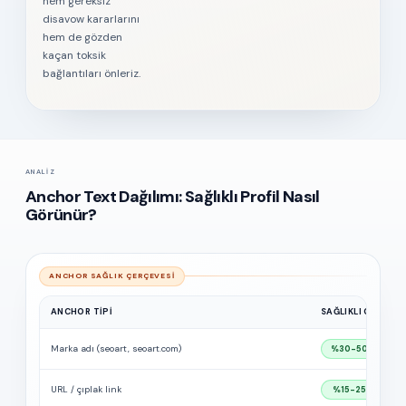
hem gereksiz
disavow kararlarını
hem de gözden
kaçan toksik
bağlantıları önleriz.
ANALIZ
Anchor Text Dağılımı: Sağlıklı Profil Nasıl
Görünür?
ANCHOR SAĞLIK ÇERÇEVESI
ANCHOR TIPI
SAĞLIKLI ORAN
Marka adı (seoart, seoart.com)
%30-50
URL / çıplak link
%15-25