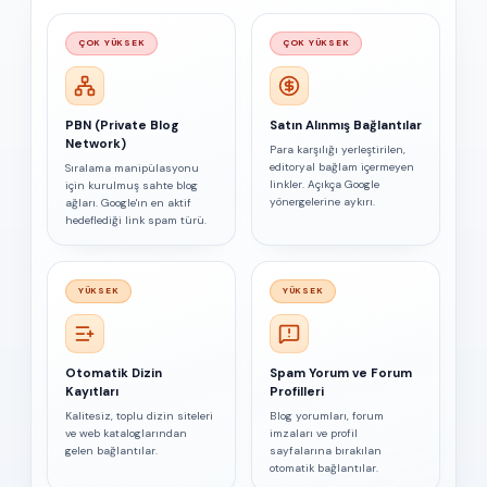
ÇOK YÜKSEK
ÇOK YÜKSEK
PBN (Private Blog
Satın Alınmış Bağlantılar
Network)
Para karşılığı yerleştirilen,
editoryal bağlam içermeyen
Sıralama manipülasyonu
linkler. Açıkça Google
için kurulmuş sahte blog
yönergelerine aykırı.
ağları. Google'ın en aktif
hedeflediği link spam türü.
YÜKSEK
YÜKSEK
Otomatik Dizin
Spam Yorum ve Forum
Kayıtları
Profilleri
Kalitesiz, toplu dizin siteleri
Blog yorumları, forum
ve web kataloglarından
imzaları ve profil
gelen bağlantılar.
sayfalarına bırakılan
otomatik bağlantılar.