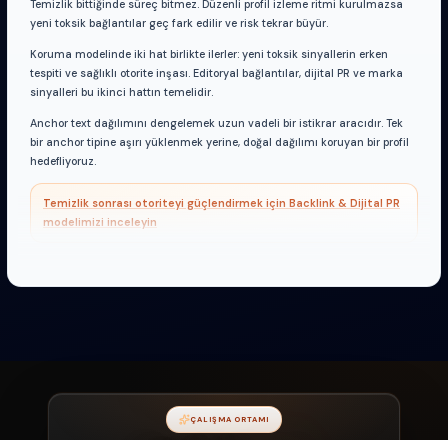
Temizlik bittiğinde süreç bitmez. Düzenli profil izleme ritmi kurulmazsa
yeni toksik bağlantılar geç fark edilir ve risk tekrar büyür.
Koruma modelinde iki hat birlikte ilerler: yeni toksik sinyallerin erken
tespiti ve sağlıklı otorite inşası. Editoryal bağlantılar, dijital PR ve marka
sinyalleri bu ikinci hattın temelidir.
Anchor text dağılımını dengelemek uzun vadeli bir istikrar aracıdır. Tek
bir anchor tipine aşırı yüklenmek yerine, doğal dağılımı koruyan bir profil
hedefliyoruz.
Temizlik sonrası otoriteyi güçlendirmek için Backlink & Dijital PR
modelimizi inceleyin
ÇALIŞMA ORTAMI