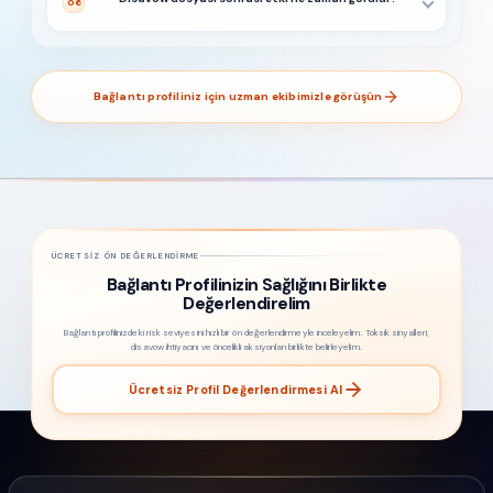
06
Bağlantı profiliniz için uzman ekibimizle görüşün
ÜCRETSIZ ÖN DEĞERLENDIRME
Bağlantı Profilinizin Sağlığını Birlikte
Değerlendirelim
Bağlantı profilinizdeki risk seviyesini hızlı bir ön değerlendirmeyle inceleyelim. Toksik sinyalleri,
disavow ihtiyacını ve öncelikli aksiyonları birlikte belirleyelim.
Ücretsiz Profil Değerlendirmesi Al