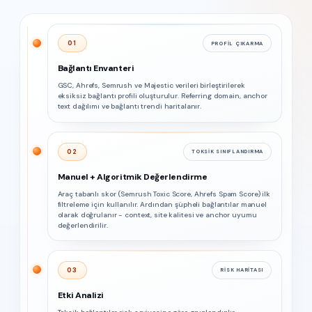
01
PROFIL ÇIKARMA
Bağlantı Envanteri
GSC, Ahrefs, Semrush ve Majestic verileri birleştirilerek
eksiksiz bağlantı profili oluşturulur. Referring domain, anchor
text dağılımı ve bağlantı trendi haritalanır.
02
TOKSIK SINIFLANDIRMA
Manuel + Algoritmik Değerlendirme
Araç tabanlı skor (Semrush Toxic Score, Ahrefs Spam Score) ilk
filtreleme için kullanılır. Ardından şüpheli bağlantılar manuel
olarak doğrulanır - context, site kalitesi ve anchor uyumu
değerlendirilir.
03
RISK HARITASI
Etki Analizi