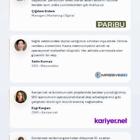
başardılar. paribu.com ailesi olarak Seoart ekibinin bizimle
beraber aynı yolda yürümesinden çok mutluyuz.
Çiğdem Erdem
Manager | Marketing | Digital
Sağlık sektöründeki dijital varlığımızı sıfırdan inşa ettiler. Online
randevu sistemimiz hasta memnuniyetini artırdı ve
operasyonel maliyetleri düşürdü. Her adımda yanımızda olan
güvenilir bir ekip.
Selin Kurnaz
CEO - Massivebio
Kariyer.net ve İsinolsun.com projelerinde beraber yürüdüğümüz
SEO ajansımızın operasyonel olarak ekip arkadaşlarımız gibi
çalışması bizim için büyük avantaj sağlamakta.
Ezgi Kargan
CMO - Kariyer.net
Similarweb verilerine göre haber dikeyinde 10. sıradan