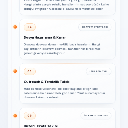
Toksik bağlantılar risk seviyesine göre gruplandırılır.
Hangilerinin gerçek tehdit, hangilerinin sadece düşük kalite
olduğu ayrıştırılır. Gereksiz disavow riski minimize edilir.
04
DISAVOW STRATEJISI
Dosya Hazırlama & Karar
Disavow dosyası domain ve URL bazlı hazırlanır. Hangi
bağlantıların disavow edilmesi, hangilerinin bırakılması
gerektiği veriyle kararlaştırılır.
05
LINK REMOVAL
Outreach & Temizlik Talebi
Yüksek riskli ve kontrol edilebilir bağlantılar için site
sahiplerine kaldırma talebi gönderilir. Yanıt alınamayanlar
disavow listesine eklenir.
06
İZLEME & KORUMA
Düzenli Profil Takibi