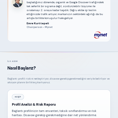
başladığımız dönemde, organik ve Google Discover trafiğindeki
tek seferlik bir sıçrama değil, sürdürülebilir büyüme ile
sıralamayı 2. sıraya kadar taşıdık. Doğru ekibe işi teslim
ettiğinizde trafik artıyor; markanızın sektördeki ağırlığı da bu
artışla birlikte konuşulur hale geliyor.
Emre Kurttepeli
Chairperson - Mynet
İLK ADIM
Nasıl Başlarız?
Bağlantı profili riskini netleştiriyor, disavow gerekip gerekmediğini veriyle belirliyor ve
aksiyon planını birlikte çıkartıyoruz.
KEŞIF
Profil Analizi & Risk Raporu
Bağlantı profilinizin tam envanteri, toksik sınıflandırma ve risk
haritası. Disavow gerekip gerekmediğine dair net yönlendirme.