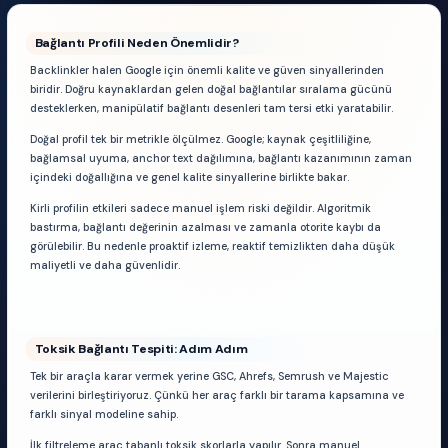
Bağlantı Profili Neden Önemlidir?
Backlinkler halen Google için önemli kalite ve güven sinyallerinden
biridir. Doğru kaynaklardan gelen doğal bağlantılar sıralama gücünü
desteklerken, manipülatif bağlantı desenleri tam tersi etki yaratabilir.
Doğal profil tek bir metrikle ölçülmez. Google; kaynak çeşitliliğine,
bağlamsal uyuma, anchor text dağılımına, bağlantı kazanımının zaman
içindeki doğallığına ve genel kalite sinyallerine birlikte bakar.
Kirli profilin etkileri sadece manuel işlem riski değildir. Algoritmik
bastırma, bağlantı değerinin azalması ve zamanla otorite kaybı da
görülebilir. Bu nedenle proaktif izleme, reaktif temizlikten daha düşük
maliyetli ve daha güvenlidir.
Toksik Bağlantı Tespiti: Adım Adım
Tek bir araçla karar vermek yerine GSC, Ahrefs, Semrush ve Majestic
verilerini birleştiriyoruz. Çünkü her araç farklı bir tarama kapsamına ve
farklı sinyal modeline sahip.
İlk filtreleme araç tabanlı toksik skorlarla yapılır. Sonra manuel