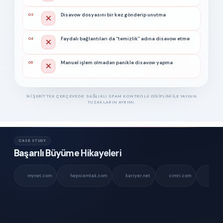
Disavow dosyasını bir kez gönderip unutma
03
Faydalı bağlantıları da “temizlik” adına disavow etme
04
Manuel işlem olmadan panikle disavow yapma
05
İKI ŞERIT TEK ÇERÇEVEDE: SAĞLIKLI SPAM KONTROLÜ DISIPLINI ILE YAYGIN
TUZAKLARIN AYRIMI.
CASE STUDY
Başarılı Büyüme Hikayeleri
mynet.com
hepsiemlak.com
kariyer.net
cimri.com
vogue