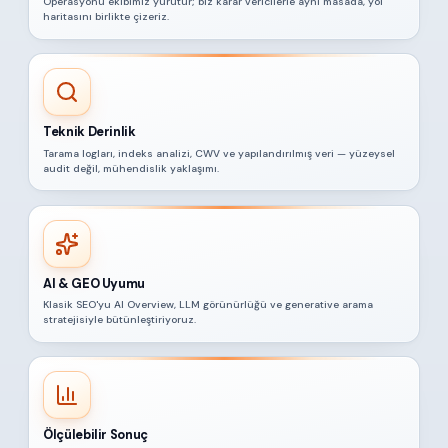
Operasyonu ekibimiz yürütür; biz karar vericilerle aynı masada, yol
haritasını birlikte çizeriz.
Teknik Derinlik
Tarama logları, indeks analizi, CWV ve yapılandırılmış veri — yüzeysel
audit değil, mühendislik yaklaşımı.
AI & GEO Uyumu
Klasik SEO'yu AI Overview, LLM görünürlüğü ve generative arama
stratejisiyle bütünleştiriyoruz.
Ölçülebilir Sonuç