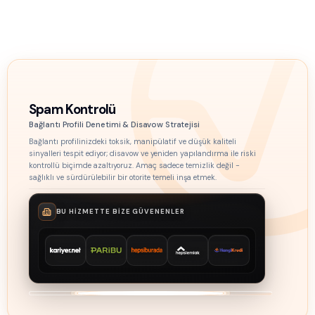
Spam Kontrolü
Bağlantı Profili Denetimi & Disavow Stratejisi
Bağlantı profilinizdeki toksik, manipülatif ve düşük kaliteli
sinyalleri tespit ediyor; disavow ve yeniden yapılandırma ile riski
kontrollü biçimde azaltıyoruz. Amaç sadece temizlik değil -
sağlıklı ve sürdürülebilir bir otorite temeli inşa etmek.
BU HIZMETTE BIZE GÜVENENLER
Kariyer.net
Paribu
Hepsiburada
Hepsi Emlak
HangiKredi