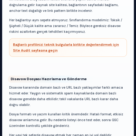
doğrulama gelir: kaynak site kalitesi, bağlantının sayfadaki bağlamı,
anchor text doğallığı ve link pattern birlikte incelenir.
Her bağlantıyı aynı sepete atmıyoruz. Sınıflandırma modelimiz: Toksik /
Şüpheli / Düşük kalite ama zararsız / Temiz. Böylece gereksiz disavow
riskini azaltırken gerçek tehditleri kaçırmıyoruz.
Bağlantı profilinizi teknik bulgularla birlikte değerlendirmek için
Site Audit sayfasına geçin
Disavow Dosyası Hazırlama ve Gönderme
Disavow kararında domain bazlı ve URL bazlı yaklaşımlar farklı amaca
hizmet eder. Yaygın ve sistematik spam kaynaklarda domain bazlı
disavow genelde daha etkilidir; tekil vakalarda URL bazlı karar daha
doğru olabilir.
Dosya formatı ve yazım kuralları kritik önemdedir. Hatalı format, etkisiz
disavow anlamına gelir. Bu nedenle listeyi önce test eder, sonra GSC
üzerinden kontrollü şekilde göndeririz.
Her şeyi tek seferde disavow etmek her zaman en iyi yol değildir.