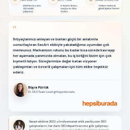
2004'ten bu yana
E-ticaret, finans,
Türkiye merkezli,
SEO odaklı
medya ve daha
global ölçekte hizmet
çalışıyoruz
fazlası
"
İhtiyaçlarımızı anlayan ve bunları güçlü bir anlatımla
somutlaştıran SeoArt ekibiyle yakaladığımız uyumdan çok
memnunuz. Markamızın ruhunu bu kadar kısa sürede kavrayıp
her aşamada yanımızda olmaları, bu iş birliğini bizim için çok
kıymetli kılıyor. Süreçlerimize değer katan vizyoner
yaklaşımları ve özverili çalışmaları için tüm ekibe teşekkür
ederiz.
Büşra Pürtük
Sr. SEO Team Lead @Hepsiburada
Seoart ekibine 2023 yılında emanet ettik paribu.com SEO
çalışmalarını her daim SEO departmanımız gibi çalışmayı