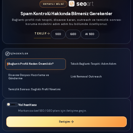
DETAYLI BILGI
Spam Kontrolü Hakkında Bilmeniz Gerekenler
Bağlantı profili risk tespiti, disavow kararı, outreach ve temizlik sonrası
koruma modelini adım adım bu bölümde özetliyoruz.
TEKLİF
SEO
GEO
AI SEO
İÇINDEKILER
Bağlantı Profili Neden Önemlidir?
Toksik Bağlantı Tespiti: Adım Adım
Disavow Dosyası Hazırlama ve
Link Removal Outreach
Gönderme
Temizlik Sonrası: Sağlıklı Profil Yönetimi
Yol haritası
Markanıza özel SEO / GEO planı için iletişime geçin.
İletişim