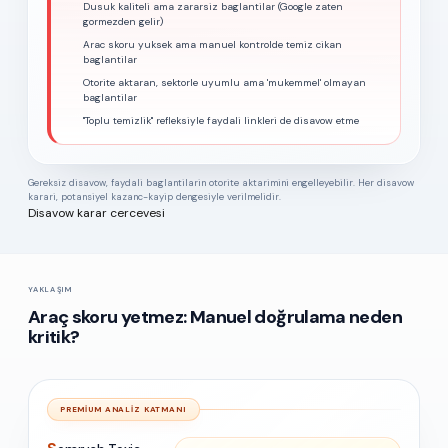
Dusuk kaliteli ama zararsiz baglantilar (Google zaten
gormezden gelir)
Arac skoru yuksek ama manuel kontrolde temiz cikan
baglantilar
Otorite aktaran, sektorle uyumlu ama 'mukemmel' olmayan
baglantilar
"Toplu temizlik" refleksiyle faydali linkleri de disavow etme
Gereksiz disavow, faydali baglantilarin otorite aktarimini engelleyebilir. Her disavow
karari, potansiyel kazanc-kayip dengesiyle verilmelidir.
Disavow karar cercevesi
YAKLAŞIM
Araç skoru yetmez: Manuel doğrulama neden
kritik?
PREMIUM ANALIZ KATMANI