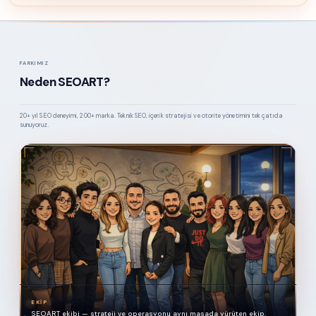
FARKIMIZ
Neden SEOART?
20+ yıl SEO deneyimi, 200+ marka. Teknik SEO, içerik stratejisi ve otorite yönetimini tek çatıda
sunuyoruz.
EKIP
SEOART ekibi — strateji ve operasyonu aynı masada yürüten ekip.