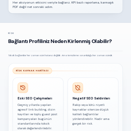
Her aksiyonun etkisini veriyle bağlarız. KPI bazlı raporlama, karmaşık
PDF değil net sonraki adım.
RISK
Bağlantı Profiliniz Neden Kirlenmiş Olabilir?
Toksik bağlantılar her zaman sizin hatanız değildir. Ama temizleme sorumluluğu her zaman sizindir.
RISK KAYNAK HARITASI
Eski SEO Çalışmaları
Negatif SEO Saldırıları
Geçmiş yıllarda yapılan
Rakip veya kötü niyetli
agresif link building, dizin
kaynaklar sitenize düşük
kayıtları ve toplu guest post
kaliteli bağlantılar
kampanyaları bugünün
yönlendirebilir. Nadir ama
standartlarında toksik
gerçek bir risk.
olarak değerlendirilebilir.