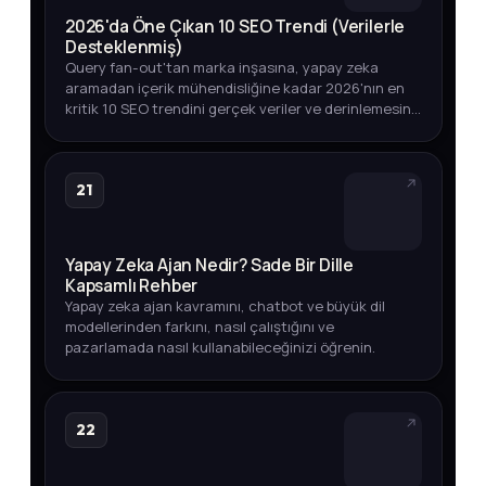
2026'da Öne Çıkan 10 SEO Trendi (Verilerle
Desteklenmiş)
Query fan-out'tan marka inşasına, yapay zeka
aramadan içerik mühendisliğine kadar 2026'nın en
kritik 10 SEO trendini gerçek veriler ve derinlemesine
analizlerle keşfedin.
21
Yapay Zeka Ajan Nedir? Sade Bir Dille
Kapsamlı Rehber
Yapay zeka ajan kavramını, chatbot ve büyük dil
modellerinden farkını, nasıl çalıştığını ve
pazarlamada nasıl kullanabileceğinizi öğrenin.
22