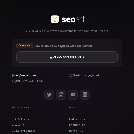
GEO & AI SEO ile arama deneyimini yeniden tasarlıyoruz.
AI destekli SEO stratejisi için keşif görüşmesi talep edin.
ÜCRETSIZ
AI SEO Stratejisi Al
go@seoart.com
Maslak, Sarıyer/İstanbul
Pzt-Cum 08:00 – 18:00
HIZMETLER
BIZ?
SEO & Arama
Hakkımızda
AI & GEO
Basında Biz
Content Hizmetleri
Referanslar