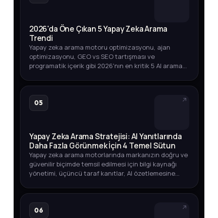
2026'da Öne Çıkan 5 Yapay Zeka Arama
Trendi
Yapay zeka arama motoru optimizasyonu, ajan
optimizasyonu, GEO vs SEO tartışması ve
programatik içerik gibi 2026'nın en kritik 5 AI arama
trendini arama hacmi verileriyle keşfedin.
05
Yapay Zeka Arama Stratejisi: AI Yanıtlarında
Daha Fazla Görünmek İçin 4 Temel Sütun
Yapay zeka arama motorlarında markanızın doğru ve
güvenilir biçimde temsil edilmesi için bilgi kaynağı
yönetimi, üçüncü taraf kanıtlar, AI özetlemesine
dayanıklı içerik ve görünürlük ölçümü üzerine
kapsamlı bir strate…
06