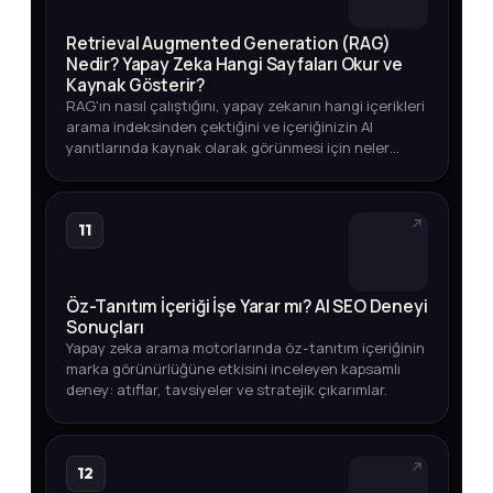
Retrieval Augmented Generation (RAG)
Nedir? Yapay Zeka Hangi Sayfaları Okur ve
Kaynak Gösterir?
RAG'ın nasıl çalıştığını, yapay zekanın hangi içerikleri
arama indeksinden çektiğini ve içeriğinizin AI
yanıtlarında kaynak olarak görünmesi için neler
yapmanız gerektiğini öğrenin.
11
Öz-Tanıtım İçeriği İşe Yarar mı? AI SEO Deneyi
Sonuçları
Yapay zeka arama motorlarında öz-tanıtım içeriğinin
marka görünürlüğüne etkisini inceleyen kapsamlı
deney: atıflar, tavsiyeler ve stratejik çıkarımlar.
12