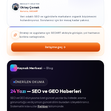
MAKALEYI EKLEYEN
Oktay Çomak
Kurucu, SEOART
Veri odaklı SEO ve içgörülerle markaların organik büyümesini
hızlandırıyoruz. Sorularınız için bir mesaj kadar yakınız.
Strateji ve uygulama için SEOART ekibiyle görüşün; yol haritanızı
birlikte netleştirelim.
İletişime geç
Kaynak Merkezi
— Blog
ÖNERILEN OKUMA
24
Yazı
— SEO ve GEO Haberleri
SEO ve GEO dünyasına özel güncel yazılar bu listede; arama
görünürlüğü ve ölçümün güncel dilini buradan izleyebilirsiniz.
Sistematik kılavuzlar
Rehber
bölümünde.