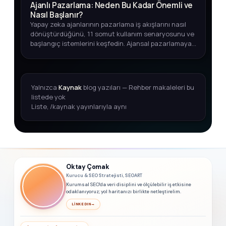
Ajanlı Pazarlama: Neden Bu Kadar Önemli ve
Nasıl Başlanır?
Yapay zeka ajanlarının pazarlama iş akışlarını nasıl
dönüştürdüğünü, 11 somut kullanım senaryosunu ve
başlangıç istemlerini keşfedin. Ajansal pazarlamaya
adım atmak için kapsamlı rehber.
Yalnızca
Kaynak
blog yazıları — Rehber makaleleri bu
listede yok
Liste, /kaynak yayınlarıyla aynı
Oktay Çomak
Kurucu & SEO Stratejisti, SEOART
Kurumsal SEO'da veri disiplini ve ölçülebilir iş etkisine
odaklanıyoruz; yol haritanızı birlikte netleştirelim.
LINKEDIN
→