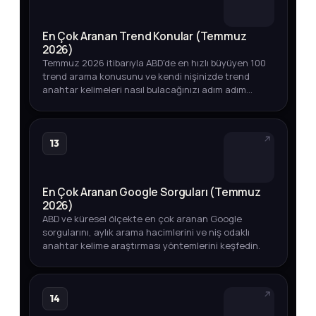
En Çok Aranan Trend Konular (Temmuz
2026)
Temmuz 2026 itibarıyla ABD'de en hızlı büyüyen 100
trend arama konusunu ve kendi nişinizde trend
anahtar kelimeleri nasıl bulacağınızı adım adım
öğrenin.
13
En Çok Aranan Google Sorguları (Temmuz
2026)
ABD ve küresel ölçekte en çok aranan Google
sorgularını, aylık arama hacimlerini ve niş odaklı
anahtar kelime araştırması yöntemlerini keşfedin.
14