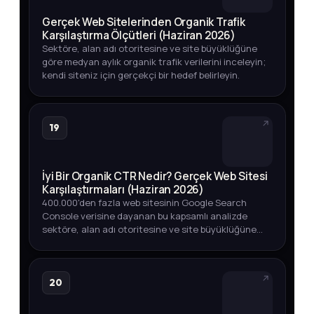
Gerçek Web Sitelerinden Organik Trafik
Karşılaştırma Ölçütleri (Haziran 2026)
Sektöre, alan adı otoritesine ve site büyüklüğüne
göre medyan aylık organik trafik verilerini inceleyin;
kendi siteniz için gerçekçi bir hedef belirleyin.
19
İyi Bir Organik CTR Nedir? Gerçek Web Sitesi
Karşılaştırmaları (Haziran 2026)
400.000'den fazla web sitesinin Google Search
Console verisine dayanan bu kapsamlı analizde
sektöre, alan adı otoritesine ve site büyüklüğüne
göre iyi bir organik CTR oranının ne olduğunu
keşfedin.
20