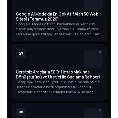
Google AI Mode'da En Çok Atıf Alan 50 Web
Sitesi (Temmuz 2026)
Google AI Mode'un hangi kaynaklara güvendiğini
merak ediyorsanız doğru yerdesiniz. Temmuz 2026
verilerine göre atıf payı en yüksek 50 alan adını, veri
toplama yöntemini ve marka varlığınızı izlemenin
yollarını keşfedin.
07
Ücretsiz Araçlarla SEO: Hesap Makinesi,
Dönüştürücü ve Üretici ile Sıralama Rehberi
Hesap makinesi, dönüştürücü, üretici ve şablon gibi
ücretsiz araçlarla nasıl organik trafik kazanılır?
Kazanılabilir anahtar kelimeler bulma, AI ile araç
geliştirme ve yayına alma sürecini öğrenin.
08