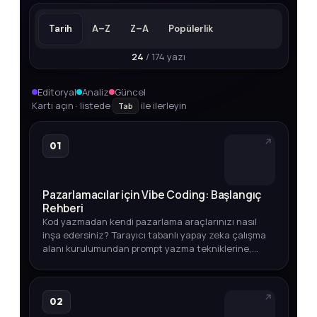
Tarih
A–Z
Z–A
Popülerlik
24
/ 174 yazı
Editoryal
Analiz
Güncel
Kartı açın · listede
ile ilerleyin
Tab
01
Pazarlamacılar için Vibe Coding: Başlangıç
Rehberi
Kod yazmadan kendi pazarlama araçlarınızı nasıl
inşa edersiniz? Tarayıcı tabanlı yapay zeka çalışma
alanı kurulumundan prompt yazma tekniklerine,
entegrasyonlardan otomasyon ipuçlarına kadar
adım adım açıklıyoruz.
02