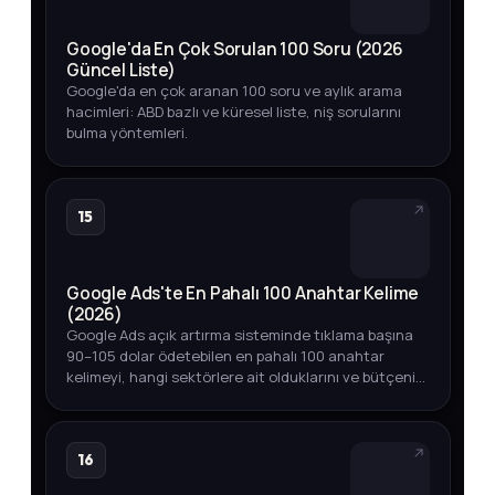
Google'da En Çok Sorulan 100 Soru (2026
Güncel Liste)
Google'da en çok aranan 100 soru ve aylık arama
hacimleri: ABD bazlı ve küresel liste, niş sorularını
bulma yöntemleri.
15
Google Ads'te En Pahalı 100 Anahtar Kelime
(2026)
Google Ads açık artırma sisteminde tıklama başına
90–105 dolar ödetebilen en pahalı 100 anahtar
kelimeyi, hangi sektörlere ait olduklarını ve bütçenizi
akıllıca yönetmenin yollarını keşfedin.
16