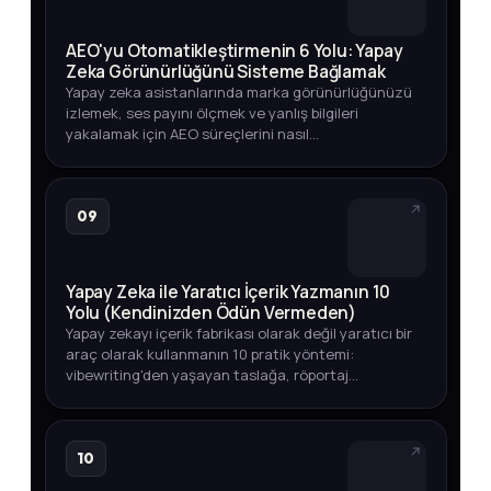
AEO'yu Otomatikleştirmenin 6 Yolu: Yapay
Zeka Görünürlüğünü Sisteme Bağlamak
Yapay zeka asistanlarında marka görünürlüğünüzü
izlemek, ses payını ölçmek ve yanlış bilgileri
yakalamak için AEO süreçlerini nasıl
otomatikleştirebileceğinizi adım adım öğrenin.
09
Yapay Zeka ile Yaratıcı İçerik Yazmanın 10
Yolu (Kendinizden Ödün Vermeden)
Yapay zekayı içerik fabrikası olarak değil yaratıcı bir
araç olarak kullanmanın 10 pratik yöntemi:
vibewriting'den yaşayan taslağa, röportaj
tekniğinden veri odaklı içeriğe kadar.
10