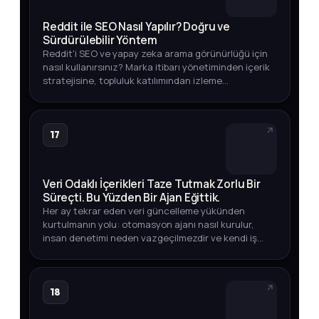
Reddit ile SEO Nasıl Yapılır? Doğru ve
Sürdürülebilir Yöntem
Reddit'i SEO ve yapay zeka arama görünürlüğü için
nasıl kullanırsınız? Marka itibarı yönetiminden içerik
stratejisine, topluluk katılımından izleme
yöntemlerine kadar eksiksiz rehber.
17
Veri Odaklı İçerikleri Taze Tutmak Zorlu Bir
Süreçti. Bu Yüzden Bir Ajan Eğittik.
Her ay tekrar eden veri güncelleme yükünden
kurtulmanın yolu: otomasyon ajanı nasıl kurulur,
insan denetimi neden vazgeçilmezdir ve kendi iş
akışınızda nasıl uygularsınız?
18