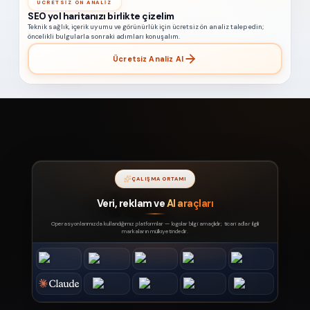
ÜCRETSIZ ÖN ANALIZ
SEO yol haritanızı birlikte çizelim
Teknik sağlık, içerik uyumu ve görünürlük için ücretsiz ön analiz talep edin;
öncelikli bulgularla sonraki adımları konuşalım.
Ücretsiz Analiz Al
ÇALIŞMA ORTAMI
Veri, reklam ve
AI araçları
Operasyonlarımızda kullandığımız platformlar — logolar bilgi amaçlıdır; ticari adlar ilgili
markaların mülkiyetindedir.