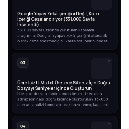
Google Yapay Zekâ İçeriğini Değil, Kötü
İçeriği Cezalandırıyor (331.000 Sayfa
İncelendi)
331.000 sayfa üzerinde yürütülen kapsamlı
araştırma; Google'ın yapay zekâ içeriğini otomatik
olarak cezalandırmadığını, kalite sorunlarını hedef
aldığını ortaya koyuyor. Üst sıralarda YZ içeriği,
endeksleme oranları v…
03
Ücretsiz LLMs.txt Üreteci: Siteniz İçin Doğru
Dosyayı Saniyeler İçinde Oluşturun
LLMs.txt dosyası nedir, neden önemlidir ve alan
adınız için nasıl doğru biçimde oluşturulur? 137.000
alan adı analizi temel alınarak hazırlanmış kapsamlı
rehber.
04