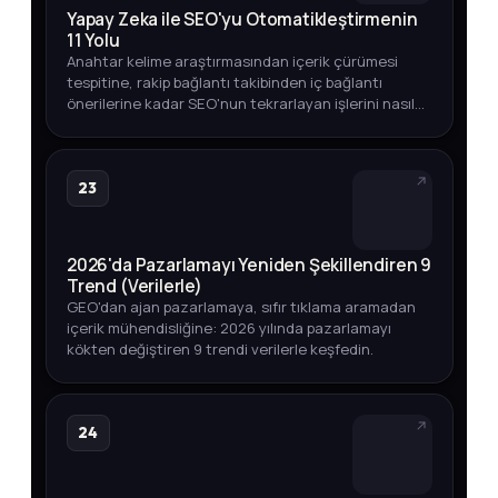
Yapay Zeka ile SEO'yu Otomatikleştirmenin
11 Yolu
Anahtar kelime araştırmasından içerik çürümesi
tespitine, rakip bağlantı takibinden iç bağlantı
önerilerine kadar SEO'nun tekrarlayan işlerini nasıl
otomatikleştirebileceğinizi adım adım keşfedin.
23
2026'da Pazarlamayı Yeniden Şekillendiren 9
Trend (Verilerle)
GEO'dan ajan pazarlamaya, sıfır tıklama aramadan
içerik mühendisliğine: 2026 yılında pazarlamayı
kökten değiştiren 9 trendi verilerle keşfedin.
24