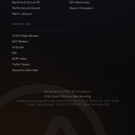
Backlink & Dijital PR
SEO Bootcamp
Performans & Growth
Başarı Hikayeleri
Teklif / iletişim
KAYNAKLAR
AI SEO Bilgi Merkezi
GEO Rehberi
AI Sözlük
SSS
SERP Index
Traffic Trends
Keywords Searched
We do the art of SEO. ©
2026
Seoart
·
·
KVKK
Çerez Politikası
Veri Güvenliği
Kolektif House Maslak, 42 Maslak, Maslak Mah., Ahi Evran Cd. No:6 D:3 42, B Blok, 34398
Maslak, Sarıyer/İstanbul
· KONYA TEKNOKENT, Selçuk Üniversitesi TGB