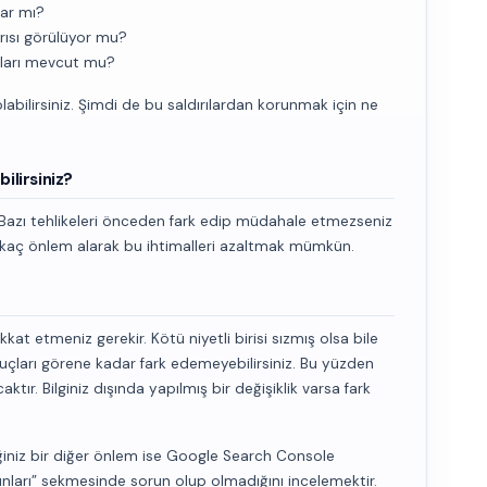
var mı?
rısı görülüyor mu?
aları mevcut mu?
olabilirsiniz. Şimdi de bu saldırılardan korunmak için ne
ilirsiniz?
ır. Bazı tehlikeleri önceden fark edip müdahale etmezseniz
irkaç önlem alarak bu ihtimalleri azaltmak mümkün.
at etmeniz gerekir. Kötü niyetli birisi sızmış olsa bile
nuçları görene kadar fark edemeyebilirsiniz. Bu yüzden
tır. Bilginiz dışında yapılmış bir değişiklik varsa fark
ğiniz bir diğer önlem ise Google Search Console
unları” sekmesinde sorun olup olmadığını incelemektir.