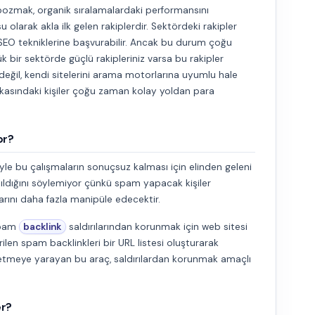
nı bozmak, organik sıralamalardaki performansını
u olarak akla ilk gelen rakiplerdir. Sektördeki rakipler
f SEO tekniklerine başvurabilir. Ancak bu durum çoğu
bir sektörde güçlü rakipleriniz varsa bu rakipler
değil, kendi sitelerini arama motorlarına uyumlu hale
arkasındaki kişiler çoğu zaman kolay yoldan para
or?
le bu çalışmaların sonuçsuz kalması için elinden geleni
ıldığını söylemiyor çünkü spam yapacak kişiler
arını daha fazla manipüle edecektir.
spam
backlink
saldırılarından korunmak için web sitesi
ilen spam backlinkleri bir URL listesi oluşturarak
detmeye yarayan bu araç, saldırılardan korunmak amaçlı
er?