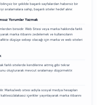
e bilinçsiz bir şekilde başarılı sayfalardan habersiz bir
yi sıralamalara sahip, başarılı siteler hedef alınır.
umsuz Yorumlar Yazmak
lerden birisidir. Web Sitesi veya marka hakkında farklı
arak marka itibarını zedelemek ve kullanıcıların
rafikte düşüşe sebep olacağı için marka ve web siteleri
k
ak farklı sitelerde kendilerine aitmiş gibi tekrar
orunu oluşturarak mevcut sıralamayı düşürmektir.
ilir. Marka/web sitesi adıyla sosyal medya hesapları
litesiz/alakasız içerikler yayınlayarak marka itibarını