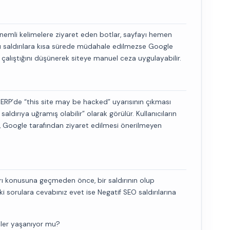
 önemli kelimelere ziyaret eden botlar, sayfayı hemen
u saldırılara kısa sürede müdahale edilmezse Google
a çalıştığını düşünerek siteye manuel ceza uygulayabilir.
 SERP’de “this site may be hacked” uyarısının çıkması
aldırıya uğramış olabilir” olarak görülür. Kullanıcıların
rı, Google tarafından ziyaret edilmesi önerilmeyen
arı konusuna geçmeden önce, bir saldırının olup
 sorulara cevabınız evet ise Negatif SEO saldırılarına
şler yaşanıyor mu?