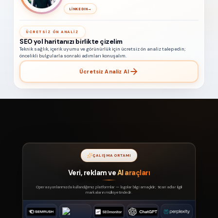
LINKEDIN
→
ÜCRETSIZ ÖN ANALIZ
SEO yol haritanızı birlikte çizelim
Teknik sağlık, içerik uyumu ve görünürlük için ücretsiz ön analiz talep edin;
öncelikli bulgularla sonraki adımları konuşalım.
Ücretsiz Analiz Al
ÇALIŞMA ORTAMI
Veri, reklam ve
AI araçları
Operasyonlarımızda kullandığımız platformlar — logolar bilgi amaçlıdır; ticari adlar ilgili
markaların mülkiyetindedir.