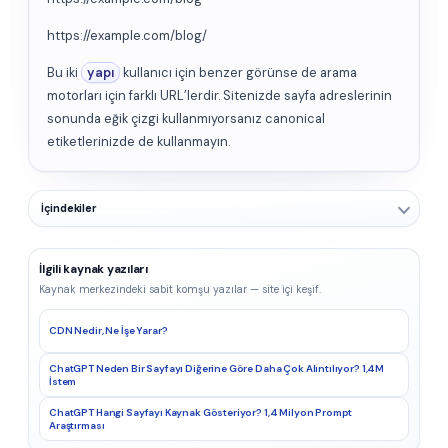
https://example.com/blog/
Bu iki
yapı
kullanıcı için benzer görünse de arama
motorları için farklı URL’lerdir. Sitenizde sayfa adreslerinin
sonunda eğik çizgi kullanmıyorsanız canonical
etiketlerinizde de kullanmayın.
İçindekiler
İlgili kaynak yazıları
Kaynak merkezindeki sabit komşu yazılar — site içi keşif.
CDN Nedir, Ne İşe Yarar?
ChatGPT Neden Bir Sayfayı Diğerine Göre Daha Çok Alıntılıyor? 1,4M
İstem
ChatGPT Hangi Sayfayı Kaynak Gösteriyor? 1,4 Milyon Prompt
Araştırması