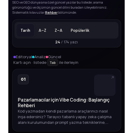
SEO ve GEO dünyasına özel güncel yazılar bu listede; arama
görünürlüğü ve ölçümün güncel dilini buradan izleyebilirsiniz.
Sistematik kılavuzlar
Rehber
bölümünde.
Tarih
A–Z
Z–A
Popülerlik
24
/ 174 yazı
Editoryal
Analiz
Güncel
Kartı açın · listede
ile ilerleyin
Tab
01
Pazarlamacılar için Vibe Coding: Başlangıç
Rehberi
Kod yazmadan kendi pazarlama araçlarınızı nasıl
inşa edersiniz? Tarayıcı tabanlı yapay zeka çalışma
alanı kurulumundan prompt yazma tekniklerine,
entegrasyonlardan otomasyon ipuçlarına kadar