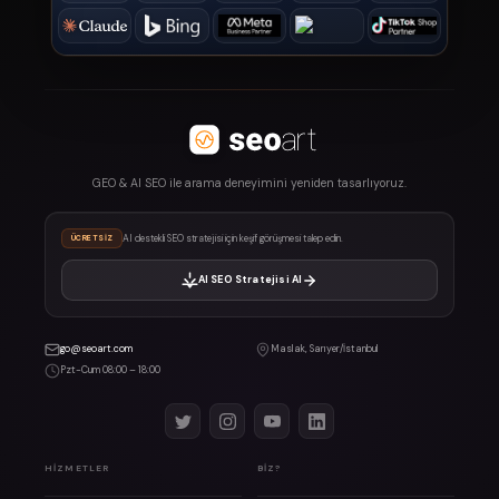
GEO & AI SEO ile arama deneyimini yeniden tasarlıyoruz.
AI destekli SEO stratejisi için keşif görüşmesi talep edin.
ÜCRETSIZ
AI SEO Stratejisi Al
go@seoart.com
Maslak, Sarıyer/İstanbul
Pzt-Cum 08:00 – 18:00
HIZMETLER
BIZ?