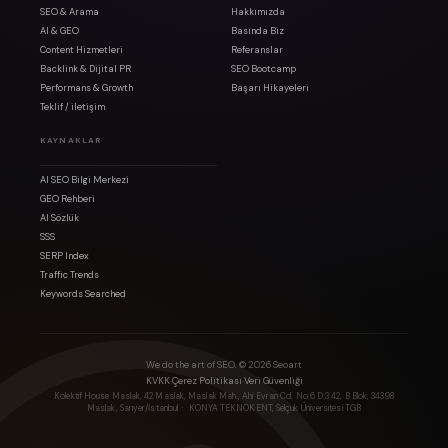
SEO & Arama
Hakkımızda
AI & GEO
Basında Biz
Content Hizmetleri
Referanslar
Backlink & Dijital PR
SEO Bootcamp
Performans & Growth
Başarı Hikayeleri
Teklif / iletişim
KAYNAKLAR
AI SEO Bilgi Merkezi
GEO Rehberi
AI Sözlük
SSS
SERP Index
Traffic Trends
Keywords Searched
We do the art of SEO. ©
2026
Seoart
·
·
KVKK
Çerez Politikası
Veri Güvenliği
Kolektif House Maslak, 42 Maslak, Maslak Mah., Ahi Evran Cd. No:6 D:3 42, B Blok, 34398
Maslak, Sarıyer/İstanbul
· KONYA TEKNOKENT, Selçuk Üniversitesi TGB