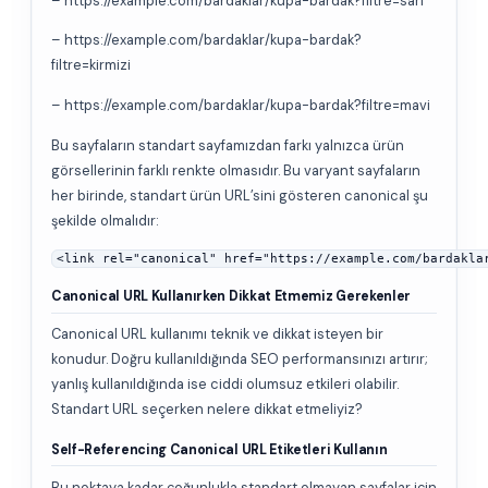
– https://example.com/bardaklar/kupa-bardak?filtre=sari
– https://example.com/bardaklar/kupa-bardak?
filtre=kirmizi
– https://example.com/bardaklar/kupa-bardak?filtre=mavi
Bu sayfaların standart sayfamızdan farkı yalnızca ürün
görsellerinin farklı renkte olmasıdır. Bu varyant sayfaların
her birinde, standart ürün URL’sini gösteren canonical şu
şekilde olmalıdır:
<link rel="canonical" href="https://example.com/bardakla
Canonical URL Kullanırken Dikkat Etmemiz Gerekenler
Canonical URL kullanımı teknik ve dikkat isteyen bir
konudur. Doğru kullanıldığında SEO performansınızı artırır;
yanlış kullanıldığında ise ciddi olumsuz etkileri olabilir.
Standart URL seçerken nelere dikkat etmeliyiz?
Self-Referencing Canonical URL Etiketleri Kullanın
Bu noktaya kadar çoğunlukla standart olmayan sayfalar için