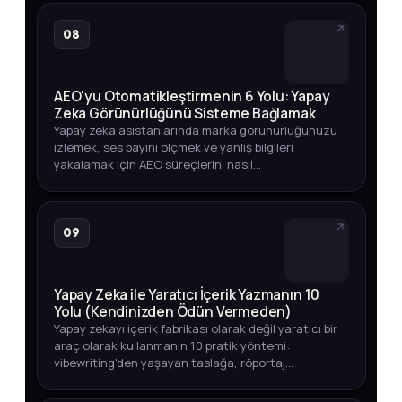
08
AEO'yu Otomatikleştirmenin 6 Yolu: Yapay
Zeka Görünürlüğünü Sisteme Bağlamak
Yapay zeka asistanlarında marka görünürlüğünüzü
izlemek, ses payını ölçmek ve yanlış bilgileri
yakalamak için AEO süreçlerini nasıl
otomatikleştirebileceğinizi adım adım öğrenin.
09
Yapay Zeka ile Yaratıcı İçerik Yazmanın 10
Yolu (Kendinizden Ödün Vermeden)
Yapay zekayı içerik fabrikası olarak değil yaratıcı bir
araç olarak kullanmanın 10 pratik yöntemi:
vibewriting'den yaşayan taslağa, röportaj
tekniğinden veri odaklı içeriğe kadar.