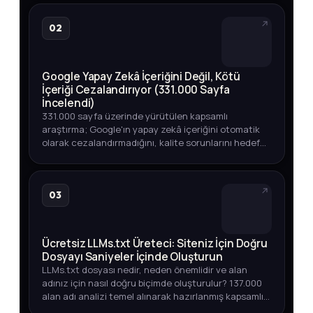
adım adım açıklıyoruz.
02
Google Yapay Zekâ İçeriğini Değil, Kötü
İçeriği Cezalandırıyor (331.000 Sayfa
İncelendi)
331.000 sayfa üzerinde yürütülen kapsamlı
araştırma; Google'ın yapay zekâ içeriğini otomatik
olarak cezalandırmadığını, kalite sorunlarını hedef
aldığını ortaya koyuyor. Üst sıralarda YZ içeriği,
endeksleme oranları v…
03
Ücretsiz LLMs.txt Üreteci: Siteniz İçin Doğru
Dosyayı Saniyeler İçinde Oluşturun
LLMs.txt dosyası nedir, neden önemlidir ve alan
adınız için nasıl doğru biçimde oluşturulur? 137.000
alan adı analizi temel alınarak hazırlanmış kapsamlı
rehber.