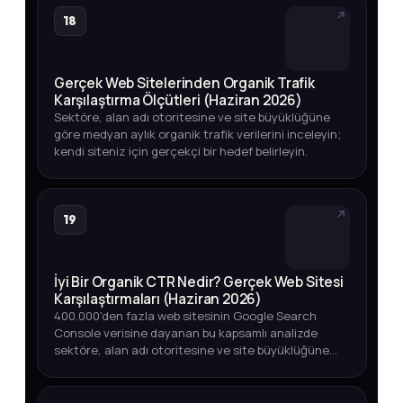
18
Gerçek Web Sitelerinden Organik Trafik
Karşılaştırma Ölçütleri (Haziran 2026)
Sektöre, alan adı otoritesine ve site büyüklüğüne
göre medyan aylık organik trafik verilerini inceleyin;
kendi siteniz için gerçekçi bir hedef belirleyin.
19
İyi Bir Organik CTR Nedir? Gerçek Web Sitesi
Karşılaştırmaları (Haziran 2026)
400.000'den fazla web sitesinin Google Search
Console verisine dayanan bu kapsamlı analizde
sektöre, alan adı otoritesine ve site büyüklüğüne
göre iyi bir organik CTR oranının ne olduğunu
keşfedin.