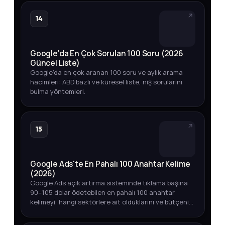
14
Google'da En Çok Sorulan 100 Soru (2026
Güncel Liste)
Google'da en çok aranan 100 soru ve aylık arama
hacimleri: ABD bazlı ve küresel liste, niş sorularını
bulma yöntemleri.
15
Google Ads'te En Pahalı 100 Anahtar Kelime
(2026)
Google Ads açık artırma sisteminde tıklama başına
90–105 dolar ödetebilen en pahalı 100 anahtar
kelimeyi, hangi sektörlere ait olduklarını ve bütçenizi
akıllıca yönetmenin yollarını keşfedin.