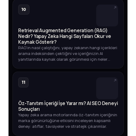
10
Retrieval Augmented Generation (RAG)
Nedir? Yapay Zeka Hangi Sayfaları Okur ve
Kaynak Gösterir?
RAG'ın nasıl çalıştığını, yapay zekanın hangi içerikleri
arama indeksinden çektiğini ve içeriğinizin AI
yanıtlarında kaynak olarak görünmesi için neler
yapmanız gerektiğini öğrenin.
11
Öz-Tanıtım İçeriği İşe Yarar mı? AI SEO Deneyi
Sonuçları
Yapay zeka arama motorlarında öz-tanıtım içeriğinin
marka görünürlüğüne etkisini inceleyen kapsamlı
deney: atıflar, tavsiyeler ve stratejik çıkarımlar.