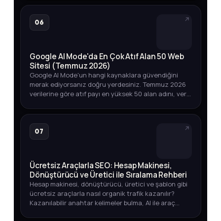
kapsamlı bir strate…
06
Google AI Mode'da En Çok Atıf Alan 50 Web
Sitesi (Temmuz 2026)
Google AI Mode'un hangi kaynaklara güvendiğini
merak ediyorsanız doğru yerdesiniz. Temmuz 2026
verilerine göre atıf payı en yüksek 50 alan adını, veri
toplama yöntemini ve marka varlığınızı izlemenin
yollarını keşfedin.
07
Ücretsiz Araçlarla SEO: Hesap Makinesi,
Dönüştürücü ve Üretici ile Sıralama Rehberi
Hesap makinesi, dönüştürücü, üretici ve şablon gibi
ücretsiz araçlarla nasıl organik trafik kazanılır?
Kazanılabilir anahtar kelimeler bulma, AI ile araç
geliştirme ve yayına alma sürecini öğrenin.