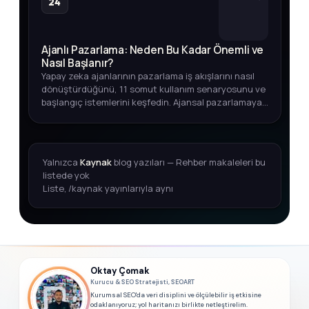
24
Ajanlı Pazarlama: Neden Bu Kadar Önemli ve
Nasıl Başlanır?
Yapay zeka ajanlarının pazarlama iş akışlarını nasıl
dönüştürdüğünü, 11 somut kullanım senaryosunu ve
başlangıç istemlerini keşfedin. Ajansal pazarlamaya
adım atmak için kapsamlı rehber.
Yalnızca
Kaynak
blog yazıları — Rehber makaleleri bu
listede yok
Liste, /kaynak yayınlarıyla aynı
Oktay Çomak
Kurucu & SEO Stratejisti, SEOART
Kurumsal SEO'da veri disiplini ve ölçülebilir iş etkisine
odaklanıyoruz; yol haritanızı birlikte netleştirelim.