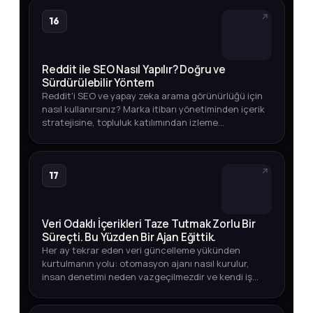
16
Reddit ile SEO Nasıl Yapılır? Doğru ve
Sürdürülebilir Yöntem
Reddit'i SEO ve yapay zeka arama görünürlüğü için
nasıl kullanırsınız? Marka itibarı yönetiminden içerik
stratejisine, topluluk katılımından izleme
yöntemlerine kadar eksiksiz rehber.
17
Veri Odaklı İçerikleri Taze Tutmak Zorlu Bir
Süreçti. Bu Yüzden Bir Ajan Eğittik.
Her ay tekrar eden veri güncelleme yükünden
kurtulmanın yolu: otomasyon ajanı nasıl kurulur,
insan denetimi neden vazgeçilmezdir ve kendi iş
akışınızda nasıl uygularsınız?