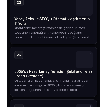
22
Yapay Zeka ile SEO'yu Otomatikleştirmenin
11 Yolu
Anahtar kelime araştırmasından içerik çürümesi
tespitine, rakip bağlantı takibinden iç bağlantı
önerilerine kadar SEO'nun tekrarlayan işlerini nasıl
otomatikleştirebileceğinizi adım adım keşfedin.
23
2026'da Pazarlamayı Yeniden Şekillendiren 9
Trend (Verilerle)
GEO'dan ajan pazarlamaya, sıfır tıklama aramadan
içerik mühendisliğine: 2026 yılında pazarlamayı
kökten değiştiren 9 trendi verilerle keşfedin.