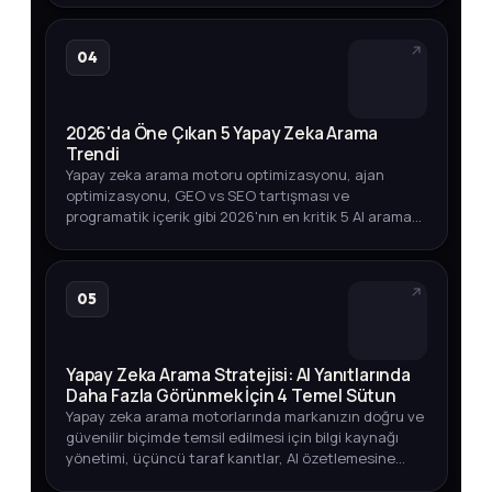
04
2026'da Öne Çıkan 5 Yapay Zeka Arama
Trendi
Yapay zeka arama motoru optimizasyonu, ajan
optimizasyonu, GEO vs SEO tartışması ve
programatik içerik gibi 2026'nın en kritik 5 AI arama
trendini arama hacmi verileriyle keşfedin.
05
Yapay Zeka Arama Stratejisi: AI Yanıtlarında
Daha Fazla Görünmek İçin 4 Temel Sütun
Yapay zeka arama motorlarında markanızın doğru ve
güvenilir biçimde temsil edilmesi için bilgi kaynağı
yönetimi, üçüncü taraf kanıtlar, AI özetlemesine
dayanıklı içerik ve görünürlük ölçümü üzerine