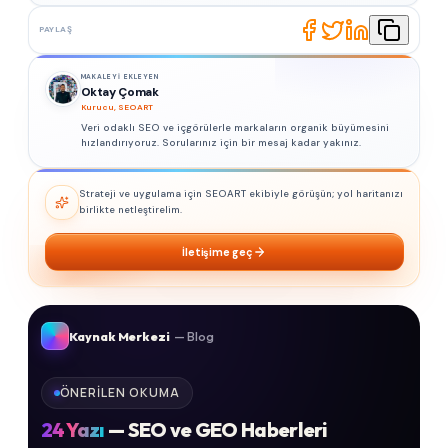
PAYLAŞ
MAKALEYI EKLEYEN
Oktay Çomak
Kurucu, SEOART
Veri odaklı SEO ve içgörülerle markaların organik büyümesini
hızlandırıyoruz. Sorularınız için bir mesaj kadar yakınız.
Strateji ve uygulama için SEOART ekibiyle görüşün; yol haritanızı
birlikte netleştirelim.
İletişime geç
Kaynak Merkezi
— Blog
ÖNERILEN OKUMA
24
Yazı
— SEO ve GEO Haberleri