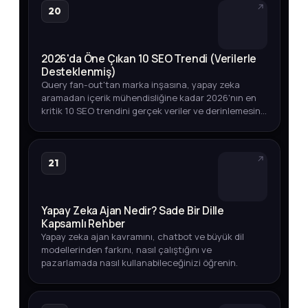
20
2026'da Öne Çıkan 10 SEO Trendi (Verilerle
Desteklenmiş)
Query fan-out'tan marka inşasına, yapay zeka
aramadan içerik mühendisliğine kadar 2026'nın en
kritik 10 SEO trendini gerçek veriler ve derinlemesine
analizlerle keşfedin.
21
Yapay Zeka Ajan Nedir? Sade Bir Dille
Kapsamlı Rehber
Yapay zeka ajan kavramını, chatbot ve büyük dil
modellerinden farkını, nasıl çalıştığını ve
pazarlamada nasıl kullanabileceğinizi öğrenin.