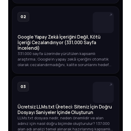
entegrasyonlardan otomasyon ipuçlarına kadar
adım adım açıklıyoruz.
02
Google Yapay Zekâ İçeriğini Değil, Kötü
İçeriği Cezalandırıyor (331.000 Sayfa
İncelendi)
331.000 sayfa üzerinde yürütülen kapsamlı
araştırma; Google'ın yapay zekâ içeriğini otomatik
olarak cezalandırmadığını, kalite sorunlarını hedef
aldığını ortaya koyuyor. Üst sıralarda YZ içeriği,
endeksleme oranları v…
03
Ücretsiz LLMs.txt Üreteci: Siteniz İçin Doğru
Dosyayı Saniyeler İçinde Oluşturun
LLMs.txt dosyası nedir, neden önemlidir ve alan
adınız için nasıl doğru biçimde oluşturulur? 137.000
alan adı analizi temel alınarak hazırlanmış kapsamlı