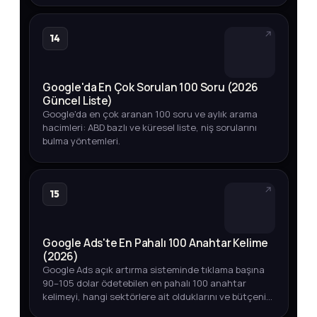
14
Google'da En Çok Sorulan 100 Soru (2026
Güncel Liste)
Google'da en çok aranan 100 soru ve aylık arama
hacimleri: ABD bazlı ve küresel liste, niş sorularını
bulma yöntemleri.
15
Google Ads'te En Pahalı 100 Anahtar Kelime
(2026)
Google Ads açık artırma sisteminde tıklama başına
90–105 dolar ödetebilen en pahalı 100 anahtar
kelimeyi, hangi sektörlere ait olduklarını ve bütçenizi
akıllıca yönetmenin yollarını keşfedin.