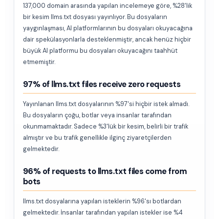
137,000 domain arasında yapılan incelemeye göre, %28'lik
bir kesim llms.txt dosyası yayınlıyor. Bu dosyaların
yaygınlaşması, AI platformlarının bu dosyaları okuyacağına
dair spekülasyonlarla desteklenmiştir, ancak henüz hiçbir
büyük AI platformu bu dosyaları okuyacağını taahhüt
etmemiştir.
97% of llms.txt files receive zero requests
Yayınlanan llms.txt dosyalarının %97'si hiçbir istek almadı.
Bu dosyaların çoğu, botlar veya insanlar tarafından
okunmamaktadır. Sadece %3'lük bir kesim, belirli bir trafik
almıştır ve bu trafik genellikle ilginç ziyaretçilerden
gelmektedir.
96% of requests to llms.txt files come from
bots
llms.txt dosyalarına yapılan isteklerin %96'sı botlardan
gelmektedir. İnsanlar tarafından yapılan istekler ise %4