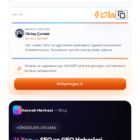
PAYLAŞ
MAKALEYI EKLEYEN
Oktay Çomak
Kurucu, SEOART
Veri odaklı SEO ve içgörülerle markaların organik büyümesini
hızlandırıyoruz. Sorularınız için bir mesaj kadar yakınız.
Strateji ve uygulama için SEOART ekibiyle görüşün; yol haritanızı
birlikte netleştirelim.
İletişime geç
Kaynak Merkezi
— Blog
ÖNERILEN OKUMA
24
Yazı
— SEO ve GEO Haberleri