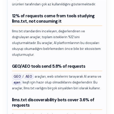
ürünleri tarafından çok az kullanıldığını göstermektedir.
12% of requests come from tools studying
llms.txt, not consuming it
llms.txt standardını inceleyen, değerlendiren ve
doğrulayan araçlar, toplam isteklerin %12'sini
oluşturmaktadır. Bu araçlar, AI platformlarının bu dosyaları
okuyup okumadığını belirlemeden önce bile bir ekosistem
oluşturmuştur.
GEO/AEO tools send 5.8% of requests
GEO
/
AEO
araçları, web sitelerini tarayarak AI arama ve
ajan
keşfi için hazır olup olmadıklarını değerlendirir. Bu
araçlar, llms.txt varlığını birçok sinyalden biri olarak kullanır.
llms.txt discoverability bots cover 3.6% of
requests