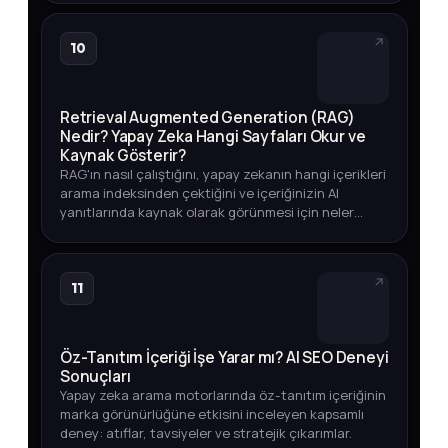
10
Retrieval Augmented Generation (RAG)
Nedir? Yapay Zeka Hangi Sayfaları Okur ve
Kaynak Gösterir?
RAG'ın nasıl çalıştığını, yapay zekanın hangi içerikleri
arama indeksinden çektiğini ve içeriğinizin AI
yanıtlarında kaynak olarak görünmesi için neler
yapmanız gerektiğini öğrenin.
11
Öz-Tanıtım İçeriği İşe Yarar mı? AI SEO Deneyi
Sonuçları
Yapay zeka arama motorlarında öz-tanıtım içeriğinin
marka görünürlüğüne etkisini inceleyen kapsamlı
deney: atıflar, tavsiyeler ve stratejik çıkarımlar.