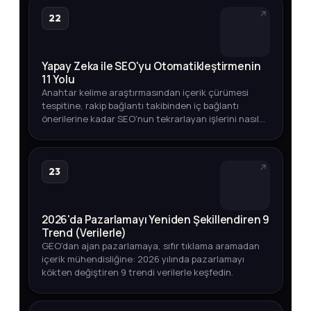
22
Yapay Zeka ile SEO'yu Otomatikleştirmenin
11 Yolu
Anahtar kelime araştırmasından içerik çürümesi
tespitine, rakip bağlantı takibinden iç bağlantı
önerilerine kadar SEO'nun tekrarlayan işlerini nasıl
otomatikleştirebileceğinizi adım adım keşfedin.
23
2026'da Pazarlamayı Yeniden Şekillendiren 9
Trend (Verilerle)
GEO'dan ajan pazarlamaya, sıfır tıklama aramadan
içerik mühendisliğine: 2026 yılında pazarlamayı
kökten değiştiren 9 trendi verilerle keşfedin.