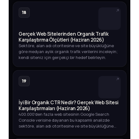
18
Gerçek Web Sitelerinden Organik Trafik
Karşılaştırma Ölçütleri (Haziran 2026)
Sektöre, alan adı otoritesine ve site büyüklüğüne
göre medyan aylık organik trafik verilerini inceleyin;
kendi siteniz için gerçekçi bir hedef belirleyin.
19
İyi Bir Organik CTR Nedir? Gerçek Web Sitesi
Karşılaştırmaları (Haziran 2026)
400.000'den fazla web sitesinin Google Search
Console verisine dayanan bu kapsamlı analizde
sektöre, alan adı otoritesine ve site büyüklüğüne
göre iyi bir organik CTR oranının ne olduğunu
keşfedin.