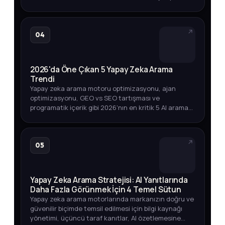
rehber.
04
2026'da Öne Çıkan 5 Yapay Zeka Arama
Trendi
Yapay zeka arama motoru optimizasyonu, ajan
optimizasyonu, GEO vs SEO tartışması ve
programatik içerik gibi 2026'nın en kritik 5 AI arama
trendini arama hacmi verileriyle keşfedin.
05
Yapay Zeka Arama Stratejisi: AI Yanıtlarında
Daha Fazla Görünmek İçin 4 Temel Sütun
Yapay zeka arama motorlarında markanızın doğru ve
güvenilir biçimde temsil edilmesi için bilgi kaynağı
yönetimi, üçüncü taraf kanıtlar, AI özetlemesine