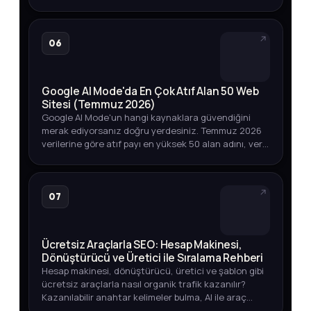
dayanıklı içerik ve görünürlük ölçümü üzerine
kapsamlı bir strate…
06
Google AI Mode'da En Çok Atıf Alan 50 Web
Sitesi (Temmuz 2026)
Google AI Mode'un hangi kaynaklara güvendiğini
merak ediyorsanız doğru yerdesiniz. Temmuz 2026
verilerine göre atıf payı en yüksek 50 alan adını, veri
toplama yöntemini ve marka varlığınızı izlemenin
yollarını keşfedin.
07
Ücretsiz Araçlarla SEO: Hesap Makinesi,
Dönüştürücü ve Üretici ile Sıralama Rehberi
Hesap makinesi, dönüştürücü, üretici ve şablon gibi
ücretsiz araçlarla nasıl organik trafik kazanılır?
Kazanılabilir anahtar kelimeler bulma, AI ile araç
geliştirme ve yayına alma sürecini öğrenin.