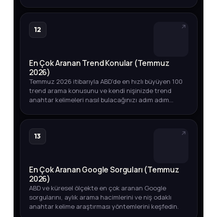
12
En Çok Aranan Trend Konular (Temmuz
2026)
Temmuz 2026 itibarıyla ABD'de en hızlı büyüyen 100
trend arama konusunu ve kendi nişinizde trend
anahtar kelimeleri nasıl bulacağınızı adım adım
öğrenin.
13
En Çok Aranan Google Sorguları (Temmuz
2026)
ABD ve küresel ölçekte en çok aranan Google
sorgularını, aylık arama hacimlerini ve niş odaklı
anahtar kelime araştırması yöntemlerini keşfedin.