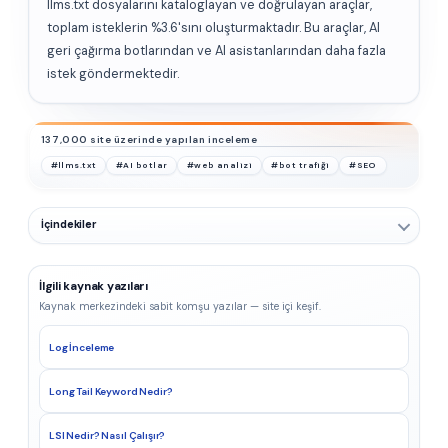
llms.txt dosyalarını kataloglayan ve doğrulayan araçlar,
toplam isteklerin %3.6'sını oluşturmaktadır. Bu araçlar, AI
geri çağırma botlarından ve AI asistanlarından daha fazla
istek göndermektedir.
137,000 site üzerinde yapılan inceleme
#llms.txt
#AI botlar
#web analizi
#bot trafiği
#SEO
İçindekiler
İlgili kaynak yazıları
Kaynak merkezindeki sabit komşu yazılar — site içi keşif.
Log İnceleme
Long Tail Keyword Nedir?
LSI Nedir? Nasıl Çalışır?