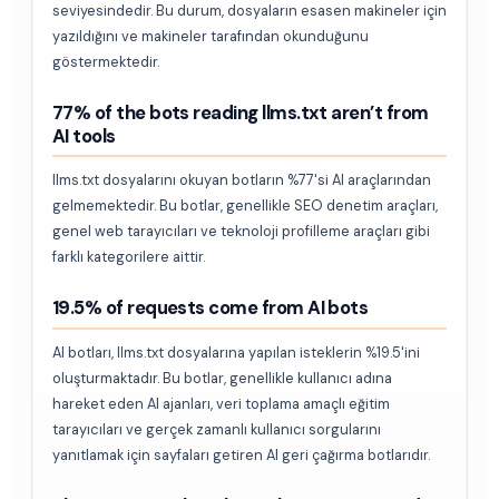
seviyesindedir. Bu durum, dosyaların esasen makineler için
yazıldığını ve makineler tarafından okunduğunu
göstermektedir.
77% of the bots reading llms.txt aren’t from
AI tools
llms.txt dosyalarını okuyan botların %77'si AI araçlarından
gelmemektedir. Bu botlar, genellikle SEO denetim araçları,
genel web tarayıcıları ve teknoloji profilleme araçları gibi
farklı kategorilere aittir.
19.5% of requests come from AI bots
AI botları, llms.txt dosyalarına yapılan isteklerin %19.5'ini
oluşturmaktadır. Bu botlar, genellikle kullanıcı adına
hareket eden AI ajanları, veri toplama amaçlı eğitim
tarayıcıları ve gerçek zamanlı kullanıcı sorgularını
yanıtlamak için sayfaları getiren AI geri çağırma botlarıdır.