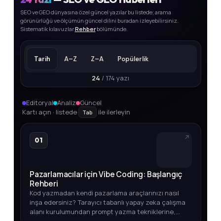
SEO ve GEO dünyasına özel güncel yazılar bu listede; arama
görünürlüğü ve ölçümün güncel dilini buradan izleyebilirsiniz.
Sistematik kılavuzlar
Rehber
bölümünde.
Tarih
A–Z
Z–A
Popülerlik
24
/ 174 yazı
Editoryal
Analiz
Güncel
Kartı açın · listede
ile ilerleyin
Tab
01
Pazarlamacılar için Vibe Coding: Başlangıç
Rehberi
Kod yazmadan kendi pazarlama araçlarınızı nasıl
inşa edersiniz? Tarayıcı tabanlı yapay zeka çalışma
alanı kurulumundan prompt yazma tekniklerine,