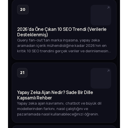
20
2026'da Öne Çıkan 10 SEO Trendi (Verilerle
Desteklenmiş)
Query fan-out'tan marka inşasına, yapay zeka
aramadan içerik mühendisliğine kadar 2026'nın en
kritik 10 SEO trendini gerçek veriler ve derinlemesine
analizlerle keşfedin.
21
Yapay Zeka Ajan Nedir? Sade Bir Dille
Kapsamlı Rehber
Yapay zeka ajan kavramını, chatbot ve büyük dil
modellerinden farkını, nasıl çalıştığını ve
pazarlamada nasıl kullanabileceğinizi öğrenin.