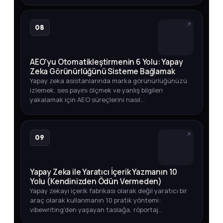
08
AEO'yu Otomatikleştirmenin 6 Yolu: Yapay
Zeka Görünürlüğünü Sisteme Bağlamak
Yapay zeka asistanlarında marka görünürlüğünüzü
izlemek, ses payını ölçmek ve yanlış bilgileri
yakalamak için AEO süreçlerini nasıl
otomatikleştirebileceğinizi adım adım öğrenin.
09
Yapay Zeka ile Yaratıcı İçerik Yazmanın 10
Yolu (Kendinizden Ödün Vermeden)
Yapay zekayı içerik fabrikası olarak değil yaratıcı bir
araç olarak kullanmanın 10 pratik yöntemi:
vibewriting'den yaşayan taslağa, röportaj
tekniğinden veri odaklı içeriğe kadar.