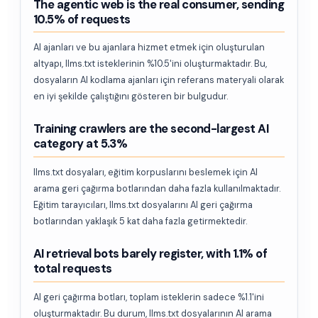
The agentic web is the real consumer, sending
10.5% of requests
AI ajanları ve bu ajanlara hizmet etmek için oluşturulan
altyapı, llms.txt isteklerinin %10.5'ini oluşturmaktadır. Bu,
dosyaların AI kodlama ajanları için referans materyali olarak
en iyi şekilde çalıştığını gösteren bir bulgudur.
Training crawlers are the second-largest AI
category at 5.3%
llms.txt dosyaları, eğitim korpuslarını beslemek için AI
arama geri çağırma botlarından daha fazla kullanılmaktadır.
Eğitim tarayıcıları, llms.txt dosyalarını AI geri çağırma
botlarından yaklaşık 5 kat daha fazla getirmektedir.
AI retrieval bots barely register, with 1.1% of
total requests
AI geri çağırma botları, toplam isteklerin sadece %1.1'ini
oluşturmaktadır. Bu durum, llms.txt dosyalarının AI arama