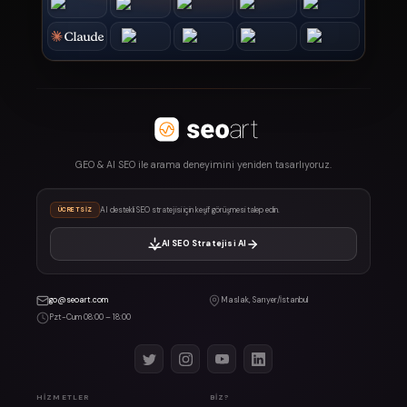
GEO & AI SEO ile arama deneyimini yeniden tasarlıyoruz.
AI destekli SEO stratejisi için keşif görüşmesi talep edin.
ÜCRETSIZ
AI SEO Stratejisi Al
go@seoart.com
Maslak, Sarıyer/İstanbul
Pzt-Cum 08:00 – 18:00
HIZMETLER
BIZ?