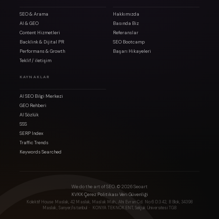
SEO & Arama
Hakkımızda
AI & GEO
Basında Biz
Content Hizmetleri
Referanslar
Backlink & Dijital PR
SEO Bootcamp
Performans & Growth
Başarı Hikayeleri
Teklif / iletişim
KAYNAKLAR
AI SEO Bilgi Merkezi
GEO Rehberi
AI Sözlük
SSS
SERP Index
Traffic Trends
Keywords Searched
We do the art of SEO. ©
2026
Seoart
·
·
KVKK
Çerez Politikası
Veri Güvenliği
Kolektif House Maslak, 42 Maslak, Maslak Mah., Ahi Evran Cd. No:6 D:3 42, B Blok, 34398
Maslak, Sarıyer/İstanbul
· KONYA TEKNOKENT, Selçuk Üniversitesi TGB