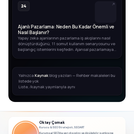
24
Ajanlı Pazarlama: Neden Bu Kadar Önemli ve
Nasıl Başlanır?
Yapay zeka ajanlarının pazarlama iş akışlarını nasıl
dönüştürdüğünü, 11 somut kullanım senaryosunu ve
başlangıç istemlerini keşfedin. Ajansal pazarlamaya
adım atmak için kapsamlı rehber.
Yalnızca
Kaynak
blog yazıları — Rehber makaleleri bu
listede yok
Liste, /kaynak yayınlarıyla aynı
Oktay Çomak
Kurucu & SEO Stratejisti, SEOART
Kurumsal SEO'da veri disiplini ve ölçülebilir iş etkisine