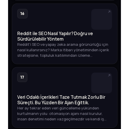
16
Reddit ile SEO Nasıl Yapılır? Doğru ve
Sürdürülebilir Yöntem
Reddit'i SEO ve yapay zeka arama görünürlüğü için
nasıl kullanırsınız? Marka itibarı yönetiminden içerik
stratejisine, topluluk katılımından izleme
yöntemlerine kadar eksiksiz rehber.
17
Veri Odaklı İçerikleri Taze Tutmak Zorlu Bir
Süreçti. Bu Yüzden Bir Ajan Eğittik.
Her ay tekrar eden veri güncelleme yükünden
kurtulmanın yolu: otomasyon ajanı nasıl kurulur,
insan denetimi neden vazgeçilmezdir ve kendi iş
akışınızda nasıl uygularsınız?