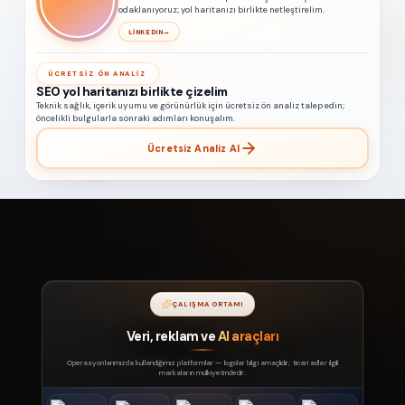
odaklanıyoruz; yol haritanızı birlikte netleştirelim.
LINKEDIN
→
ÜCRETSIZ ÖN ANALIZ
SEO yol haritanızı birlikte çizelim
Teknik sağlık, içerik uyumu ve görünürlük için ücretsiz ön analiz talep edin;
öncelikli bulgularla sonraki adımları konuşalım.
Ücretsiz Analiz Al
ÇALIŞMA ORTAMI
Veri, reklam ve
AI araçları
Operasyonlarımızda kullandığımız platformlar — logolar bilgi amaçlıdır; ticari adlar ilgili
markaların mülkiyetindedir.