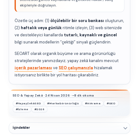
ekipleriyle doğrulayın.
Özetle üç adım: (1)
ölçülebilir bir soru bankası
oluşturun,
(2)
haftalık veya günlük
ritimle izleyin, (3) web sitenizde
ve destekleyici kanallarda
tutarlı, kaynaklı ve güncel
bilgi sunarak modellerin “çektiği” sinyali güçlendirin.
SEOART olarak organik büyüme ve arama görünürlüğü
stratejilerinde yanınızdayız; yapay zekâ kanalını mevcut
içerik pazarlaması
ve
SEO çalışmanızla
hizalamak
istiyorsanız birlikte bir yol haritası çıkarabiliriz.
SEO & Yapay Zekâ · 24 Nisan 2026 · ~8 dk okuma
#YapayZekâSEO
#MarkaGörünürlüğü
#AIArama
#GEO
#İzleme
#2026
İçindekiler