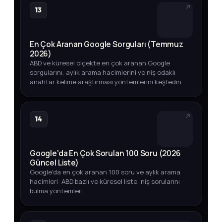
13
En Çok Aranan Google Sorguları (Temmuz
2026)
ABD ve küresel ölçekte en çok aranan Google
sorgularını, aylık arama hacimlerini ve niş odaklı
anahtar kelime araştırması yöntemlerini keşfedin.
14
Google'da En Çok Sorulan 100 Soru (2026
Güncel Liste)
Google'da en çok aranan 100 soru ve aylık arama
hacimleri: ABD bazlı ve küresel liste, niş sorularını
bulma yöntemleri.