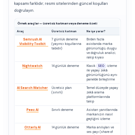
kapsamı farklıdır; resmi sitelerinden güncel koşulları
doğrulayın.
Örnek araçlar — ücretsiz katman veya deneme özeti
Araç
Ücretsiz katman
Ne işe yarar?
Semrush AI
7 günlük deneme
Birden fazla
Visibility Toolkit
(yayıncı koşullarına
asistanda marka
tabidir)
görünürlüğü, duygu
ve doğruluk analizi;
rakip kıyası
Nightwatch
14 günlük deneme
Klasik
SEO
izleme
ile yapay zekâ
görünürlüğünü aynı
panelde birleştirme
AI Search Watcher
Ücretsiz plan
Temel düzeyde yapay
(sınırlı)
zekâ arama
platformlarında
takip
Peec AI
Sınırlı deneme
Asistan yanıtlarında
markanızın nasıl
geçtiğini izleme
Otterly AI
14 günlük deneme
Marka anılışları ve
ses payı (share of