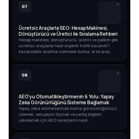
07
Ücretsiz Araçlarla SEO: Hesap Makinesi,
Dönüştürücü ve Üretici ile Sıralama Rehberi
Hesap makinesi, dönüştürücü, üretici ve şablon gibi
ücretsiz araçlarla nasıl organik trafik kazanılır?
Kazanılabilir anahtar kelimeler bulma, AI ile araç
geliştirme ve yayına alma sürecini öğrenin.
08
AEO'yu Otomatikleştirmenin 6 Yolu: Yapay
Zeka Görünürlüğünü Sisteme Bağlamak
Yapay zeka asistanlarında marka görünürlüğünüzü
izlemek, ses payını ölçmek ve yanlış bilgileri
yakalamak için AEO süreçlerini nasıl
otomatikleştirebileceğinizi adım adım öğrenin.