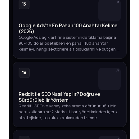
15
Google Ads'te En Pahalı 100 Anahtar Kelime
(2026)
Google Ads açık artırma sisteminde tıklama başına
90–105 dolar ödetebilen en pahalı 100 anahtar
kelimeyi, hangi sektörlere ait olduklarını ve bütçenizi
akıllıca yönetmenin yollarını keşfedin.
16
Reddit ile SEO Nasıl Yapılır? Doğru ve
Sürdürülebilir Yöntem
Reddit'i SEO ve yapay zeka arama görünürlüğü için
nasıl kullanırsınız? Marka itibarı yönetiminden içerik
stratejisine, topluluk katılımından izleme
yöntemlerine kadar eksiksiz rehber.