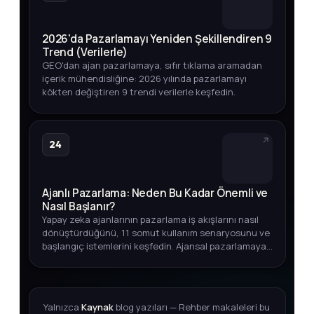
2026'da Pazarlamayı Yeniden Şekillendiren 9
Trend (Verilerle)
GEO'dan ajan pazarlamaya, sıfır tıklama aramadan
içerik mühendisliğine: 2026 yılında pazarlamayı
kökten değiştiren 9 trendi verilerle keşfedin.
24
Ajanlı Pazarlama: Neden Bu Kadar Önemli ve
Nasıl Başlanır?
Yapay zeka ajanlarının pazarlama iş akışlarını nasıl
dönüştürdüğünü, 11 somut kullanım senaryosunu ve
başlangıç istemlerini keşfedin. Ajansal pazarlamaya
adım atmak için kapsamlı rehber.
Yalnızca
Kaynak
blog yazıları — Rehber makaleleri bu