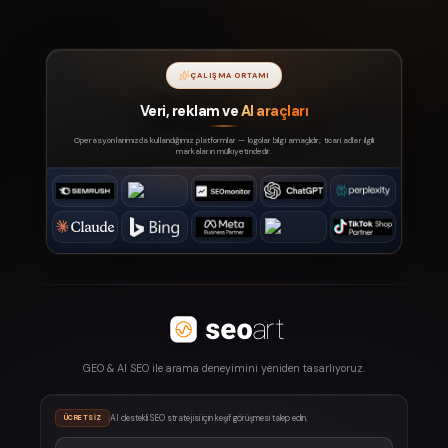
ÇALIŞMA ORTAMI
Veri, reklam ve
AI araçları
Operasyonlarımızda kullandığımız platformlar — logolar bilgi amaçlıdır; ticari adlar ilgili
markaların mülkiyetindedir.
GEO & AI SEO ile arama deneyimini yeniden tasarlıyoruz.
AI destekli SEO stratejisi için keşif görüşmesi talep edin.
ÜCRETSIZ