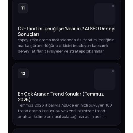
11
Öz-Tanıtım İçeriği İşe Yarar mı? AI SEO Deneyi
Sonuçları
Yapay zeka arama motorlarında öz-tanıtım içeriğinin
marka görünürlüğüne etkisini inceleyen kapsamlı
deney: atıflar, tavsiyeler ve stratejik çıkarımlar.
12
En Çok Aranan Trend Konular (Temmuz
2026)
Temmuz 2026 itibarıyla ABD'de en hızlı büyüyen 100
trend arama konusunu ve kendi nişinizde trend
anahtar kelimeleri nasıl bulacağınızı adım adım
öğrenin.