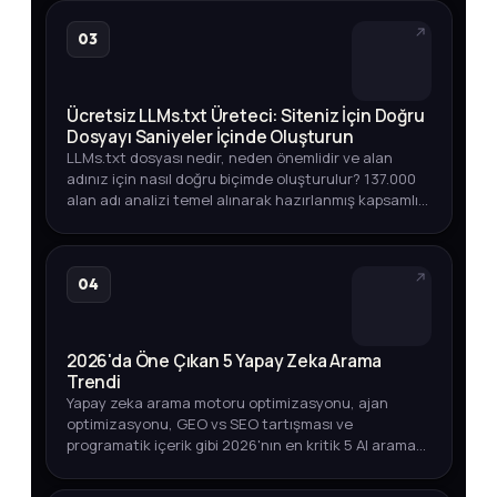
03
Ücretsiz LLMs.txt Üreteci: Siteniz İçin Doğru
Dosyayı Saniyeler İçinde Oluşturun
LLMs.txt dosyası nedir, neden önemlidir ve alan
adınız için nasıl doğru biçimde oluşturulur? 137.000
alan adı analizi temel alınarak hazırlanmış kapsamlı
rehber.
04
2026'da Öne Çıkan 5 Yapay Zeka Arama
Trendi
Yapay zeka arama motoru optimizasyonu, ajan
optimizasyonu, GEO vs SEO tartışması ve
programatik içerik gibi 2026'nın en kritik 5 AI arama
trendini arama hacmi verileriyle keşfedin.