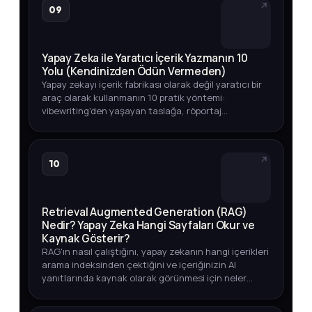
09
Yapay Zeka ile Yaratıcı İçerik Yazmanın 10
Yolu (Kendinizden Ödün Vermeden)
Yapay zekayı içerik fabrikası olarak değil yaratıcı bir
araç olarak kullanmanın 10 pratik yöntemi:
vibewriting'den yaşayan taslağa, röportaj
tekniğinden veri odaklı içeriğe kadar.
10
Retrieval Augmented Generation (RAG)
Nedir? Yapay Zeka Hangi Sayfaları Okur ve
Kaynak Gösterir?
RAG'ın nasıl çalıştığını, yapay zekanın hangi içerikleri
arama indeksinden çektiğini ve içeriğinizin AI
yanıtlarında kaynak olarak görünmesi için neler
yapmanız gerektiğini öğrenin.