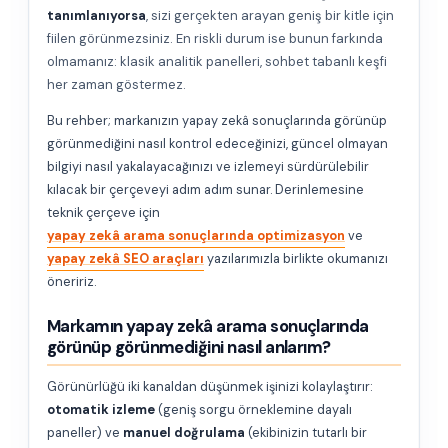
tanımlanıyorsa
, sizi gerçekten arayan geniş bir kitle için
fiilen görünmezsiniz. En riskli durum ise bunun farkında
olmamanız: klasik analitik panelleri, sohbet tabanlı keşfi
her zaman göstermez.
Bu rehber; markanızın yapay zekâ sonuçlarında görünüp
görünmediğini nasıl kontrol edeceğinizi, güncel olmayan
bilgiyi nasıl yakalayacağınızı ve izlemeyi sürdürülebilir
kılacak bir çerçeveyi adım adım sunar. Derinlemesine
teknik çerçeve için
yapay zekâ arama sonuçlarında optimizasyon
ve
yapay zekâ SEO araçları
yazılarımızla birlikte okumanızı
öneririz.
Markamın yapay zekâ arama sonuçlarında
görünüp görünmediğini nasıl anlarım?
Görünürlüğü iki kanaldan düşünmek işinizi kolaylaştırır:
otomatik izleme
(geniş sorgu örneklemine dayalı
paneller) ve
manuel doğrulama
(ekibinizin tutarlı bir