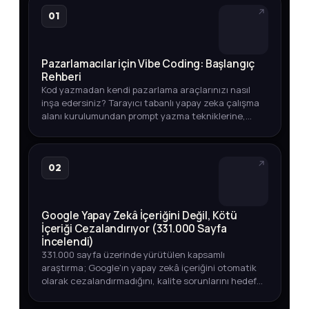
01
Pazarlamacılar için Vibe Coding: Başlangıç
Rehberi
Kod yazmadan kendi pazarlama araçlarınızı nasıl
inşa edersiniz? Tarayıcı tabanlı yapay zeka çalışma
alanı kurulumundan prompt yazma tekniklerine,
entegrasyonlardan otomasyon ipuçlarına kadar
adım adım açıklıyoruz.
02
Google Yapay Zekâ İçeriğini Değil, Kötü
İçeriği Cezalandırıyor (331.000 Sayfa
İncelendi)
331.000 sayfa üzerinde yürütülen kapsamlı
araştırma; Google'ın yapay zekâ içeriğini otomatik
olarak cezalandırmadığını, kalite sorunlarını hedef
aldığını ortaya koyuyor. Üst sıralarda YZ içeriği,
endeksleme oranları v…