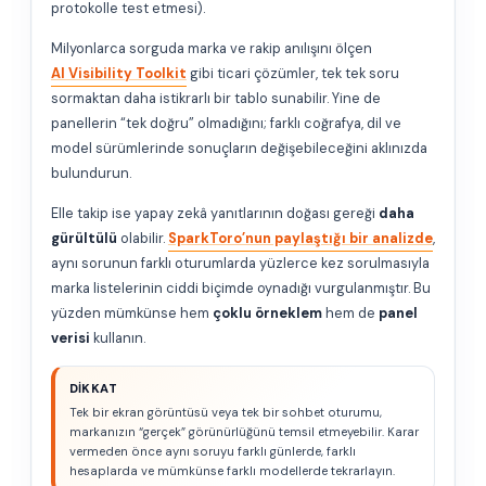
protokolle test etmesi).
Milyonlarca sorguda marka ve rakip anılışını ölçen
AI Visibility Toolkit
gibi ticari çözümler, tek tek soru
sormaktan daha istikrarlı bir tablo sunabilir. Yine de
panellerin “tek doğru” olmadığını; farklı coğrafya, dil ve
model sürümlerinde sonuçların değişebileceğini aklınızda
bulundurun.
Elle takip ise yapay zekâ yanıtlarının doğası gereği
daha
gürültülü
olabilir.
SparkToro’nun paylaştığı bir analizde
,
aynı sorunun farklı oturumlarda yüzlerce kez sorulmasıyla
marka listelerinin ciddi biçimde oynadığı vurgulanmıştır. Bu
yüzden mümkünse hem
çoklu örneklem
hem de
panel
verisi
kullanın.
DIKKAT
Tek bir ekran görüntüsü veya tek bir sohbet oturumu,
markanızın “gerçek” görünürlüğünü temsil etmeyebilir. Karar
vermeden önce aynı soruyu farklı günlerde, farklı
hesaplarda ve mümkünse farklı modellerde tekrarlayın.