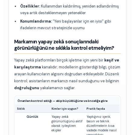
Özellikler:
Kullanımdan kaldırılmış, yeniden adlandırılmış
veya artık desteklenmeyen yetenekler
Konumlandırma:
“Yeni başlayanlar için en iyisi” gibi
ifadelerin mevcut stratejinizle uyumu
Markamın yapay zekâ sonuçlarındaki
görünürlüğünü ne sıklıkla kontrol etmeliyim?
Yapay zekâ platformları birçok işletme için yeni bir
keşif ve
karşılaştırma
kanalıdır; modellerin gösterdiği bilgi, çözüm
arayan kullanıcıların algısını doğrudan etkileyebilir. Düzenli
kontrol; asistanların markanızı nasıl sunduğunu ve bilginin
doğruluğunu
yakalamanızı sağlar.
Önerilen kontrol sıklığı — ekip büyüklüğüne ve önceliğe göre
Sıklık
Kimler için uygun?
Pratik fayda
Günlük
Yapay zekâ
Yaptığınız içerik,
görünürlüğünü aktif
basın ve teknik
olarak iyileştiren
düzeltmelerin kısa
ekipler
vadede modele nasıl
yansıdığını