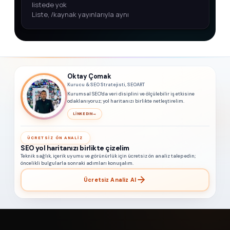
listede yok
Liste, /kaynak yayınlarıyla aynı
Oktay Çomak
Kurucu & SEO Stratejisti, SEOART
Kurumsal SEO'da veri disiplini ve ölçülebilir iş etkisine
odaklanıyoruz; yol haritanızı birlikte netleştirelim.
LINKEDIN
→
ÜCRETSIZ ÖN ANALIZ
SEO yol haritanızı birlikte çizelim
Teknik sağlık, içerik uyumu ve görünürlük için ücretsiz ön analiz talep edin;
öncelikli bulgularla sonraki adımları konuşalım.
Ücretsiz Analiz Al