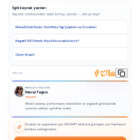
İlgili kaynak yazıları
Kaynak merkezindeki sabit komşu yazılar — site içi keşif.
Meta Etiketi Nedir, Tüm Meta Tag Çeşitleri ve Örnekleri
Negatif SEO Nedir, Nasıl Korunabilirsiniz?
Open Graph
PAYLAŞ
MAKALEYI EKLEYEN
Meral Taşkın
SEOART
Mobil arama, performans metrikleri ve organik görünürlük
üzerine rehber içerikler üretir.
Strateji ve uygulama için SEOART ekibiyle görüşün; yol haritanızı
birlikte netleştirelim.