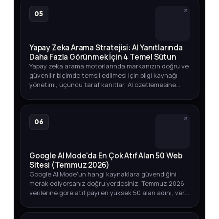
05
Yapay Zeka Arama Stratejisi: AI Yanıtlarında
Daha Fazla Görünmek İçin 4 Temel Sütun
Yapay zeka arama motorlarında markanızın doğru ve
güvenilir biçimde temsil edilmesi için bilgi kaynağı
yönetimi, üçüncü taraf kanıtlar, AI özetlemesine
dayanıklı içerik ve görünürlük ölçümü üzerine
kapsamlı bir strate…
06
Google AI Mode'da En Çok Atıf Alan 50 Web
Sitesi (Temmuz 2026)
Google AI Mode'un hangi kaynaklara güvendiğini
merak ediyorsanız doğru yerdesiniz. Temmuz 2026
verilerine göre atıf payı en yüksek 50 alan adını, veri
toplama yöntemini ve marka varlığınızı izlemenin
yollarını keşfedin.