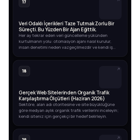
17
Veri Odaklı İçerikleri Taze Tutmak Zorlu Bir
Süreçti. Bu Yüzden Bir Ajan Eğittik.
Her ay tekrar eden veri güncelleme yükünden
kurtulmanın yolu: otomasyon ajanı nasıl kurulur,
insan denetimi neden vazgeçilmezdir ve kendi iş
akışınızda nasıl uygularsınız?
18
Gerçek Web Sitelerinden Organik Trafik
Karşılaştırma Ölçütleri (Haziran 2026)
Sektöre, alan adı otoritesine ve site büyüklüğüne
göre medyan aylık organik trafik verilerini inceleyin;
kendi siteniz için gerçekçi bir hedef belirleyin.
19