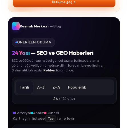
İletişime geç
Kaynak Merkezi
— Blog
ÖNERILEN OKUMA
24
Yazı
— SEO ve GEO Haberleri
SEO ve GEO dünyasına özel güncel yazılar bu listede; arama
görünürlüğü ve ölçümün güncel dilini buradan izleyebilirsiniz.
Sistematik kılavuzlar
Rehber
bölümünde.
Tarih
A–Z
Z–A
Popülerlik
24
/ 174 yazı
Editoryal
Analiz
Güncel
Kartı açın · listede
ile ilerleyin
Tab