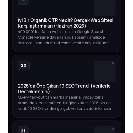
İyi Bir Organik CTR Nedir? Gerçek Web Sitesi
Karşılaştırmaları (Haziran 2026)
400.000'den fazla web sitesinin Google Search
Console verisine dayanan bu kapsamlı analizde
sektöre, alan adı otoritesine ve site büyüklüğüne
göre iyi bir organik CTR oranının ne olduğunu
keşfedin.
20
2026'da Öne Çıkan 10 SEO Trendi (Verilerle
Desteklenmiş)
Query fan-out'tan marka inşasına, yapay zeka
aramadan içerik mühendisliğine kadar 2026'nın en
kritik 10 SEO trendini gerçek veriler ve derinlemesine
analizlerle keşfedin.
21