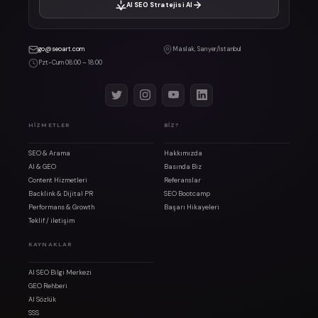
AI SEO Stratejisi Al
go@seoart.com
Maslak, Sarıyer/İstanbul
Pzt-Cum 08:00 – 18:00
HIZMETLER
BIZ?
SEO & Arama
Hakkımızda
AI & GEO
Basında Biz
Content Hizmetleri
Referanslar
Backlink & Dijital PR
SEO Bootcamp
Performans & Growth
Başarı Hikayeleri
Teklif / iletişim
KAYNAKLAR
AI SEO Bilgi Merkezi
GEO Rehberi
AI Sözlük
SSS