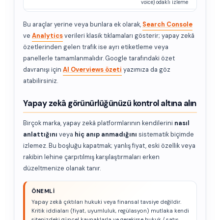
voice) odaklı izleme
Bu araçlar yerine veya bunlara ek olarak,
Search Console
ve
Analytics
verileri klasik tıklamaları gösterir; yapay zekâ
özetlerinden gelen trafik ise ayrı etiketleme veya
panellerle tamamlanmalıdır. Google tarafındaki özet
davranışı için
AI Overviews özeti
yazımıza da göz
atabilirsiniz.
Yapay zekâ görünürlüğünüzü kontrol altına alın
Birçok marka, yapay zekâ platformlarının kendilerini
nasıl
anlattığını
veya
hiç anıp anmadığını
sistematik biçimde
izlemez. Bu boşluğu kapatmak; yanlış fiyat, eski özellik veya
rakibin lehine çarpıtılmış karşılaştırmaları erken
düzeltmenize olanak tanır.
ÖNEMLI
Yapay zekâ çıktıları hukuki veya finansal tavsiye değildir.
Kritik iddiaları (fiyat, uyumluluk, regülasyon) mutlaka kendi
sitenizdeki güncel kaynaklarla ve gerekirse hukuk / satış