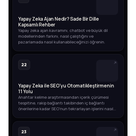
Yapay Zeka Ajan Nedir? Sade Bir Dille
Kapsamlı Rehber
Yapay zeka ajan kavramını, chatbot ve büyük dil
modellerinden farkını, nasıl çalıştığını ve
pazarlamada nasıl kullanabileceğinizi öğrenin.
22
Yapay Zeka ile SEO'yu Otomatikleştirmenin
11 Yolu
Anahtar kelime araştırmasından içerik çürümesi
tespitine, rakip bağlantı takibinden iç bağlantı
önerilerine kadar SEO'nun tekrarlayan işlerini nasıl
otomatikleştirebileceğinizi adım adım keşfedin.
23