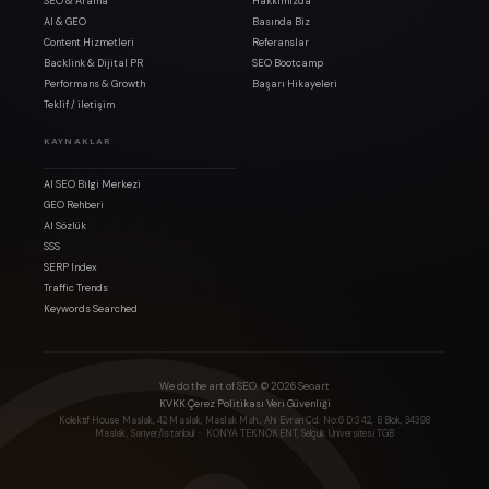
SEO & Arama
Hakkımızda
AI & GEO
Basında Biz
Content Hizmetleri
Referanslar
Backlink & Dijital PR
SEO Bootcamp
Performans & Growth
Başarı Hikayeleri
Teklif / iletişim
KAYNAKLAR
AI SEO Bilgi Merkezi
GEO Rehberi
AI Sözlük
SSS
SERP Index
Traffic Trends
Keywords Searched
We do the art of SEO. ©
2026
Seoart
·
·
KVKK
Çerez Politikası
Veri Güvenliği
Kolektif House Maslak, 42 Maslak, Maslak Mah., Ahi Evran Cd. No:6 D:3 42, B Blok, 34398
Maslak, Sarıyer/İstanbul
· KONYA TEKNOKENT, Selçuk Üniversitesi TGB