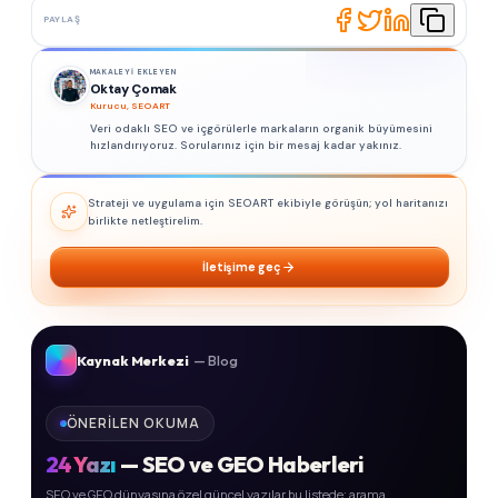
PAYLAŞ
MAKALEYI EKLEYEN
Oktay Çomak
Kurucu, SEOART
Veri odaklı SEO ve içgörülerle markaların organik büyümesini
hızlandırıyoruz. Sorularınız için bir mesaj kadar yakınız.
Strateji ve uygulama için SEOART ekibiyle görüşün; yol haritanızı
birlikte netleştirelim.
İletişime geç
Kaynak Merkezi
— Blog
ÖNERILEN OKUMA
24
Yazı
— SEO ve GEO Haberleri
SEO ve GEO dünyasına özel güncel yazılar bu listede; arama