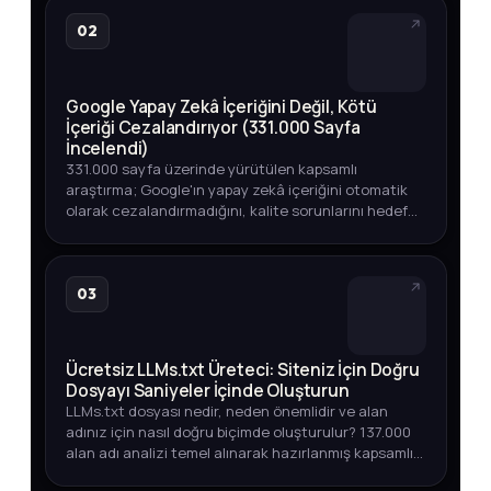
02
Google Yapay Zekâ İçeriğini Değil, Kötü
İçeriği Cezalandırıyor (331.000 Sayfa
İncelendi)
331.000 sayfa üzerinde yürütülen kapsamlı
araştırma; Google'ın yapay zekâ içeriğini otomatik
olarak cezalandırmadığını, kalite sorunlarını hedef
aldığını ortaya koyuyor. Üst sıralarda YZ içeriği,
endeksleme oranları v…
03
Ücretsiz LLMs.txt Üreteci: Siteniz İçin Doğru
Dosyayı Saniyeler İçinde Oluşturun
LLMs.txt dosyası nedir, neden önemlidir ve alan
adınız için nasıl doğru biçimde oluşturulur? 137.000
alan adı analizi temel alınarak hazırlanmış kapsamlı
rehber.