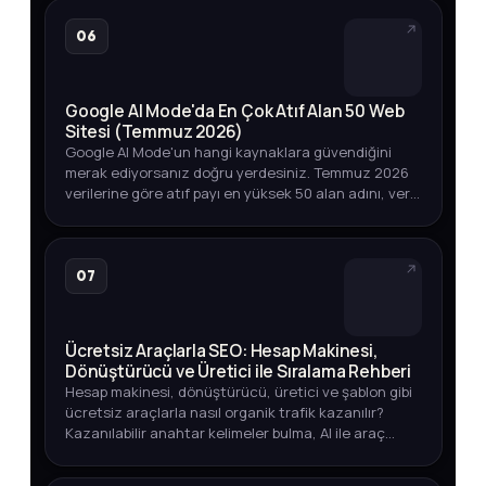
06
Google AI Mode'da En Çok Atıf Alan 50 Web
Sitesi (Temmuz 2026)
Google AI Mode'un hangi kaynaklara güvendiğini
merak ediyorsanız doğru yerdesiniz. Temmuz 2026
verilerine göre atıf payı en yüksek 50 alan adını, veri
toplama yöntemini ve marka varlığınızı izlemenin
yollarını keşfedin.
07
Ücretsiz Araçlarla SEO: Hesap Makinesi,
Dönüştürücü ve Üretici ile Sıralama Rehberi
Hesap makinesi, dönüştürücü, üretici ve şablon gibi
ücretsiz araçlarla nasıl organik trafik kazanılır?
Kazanılabilir anahtar kelimeler bulma, AI ile araç
geliştirme ve yayına alma sürecini öğrenin.