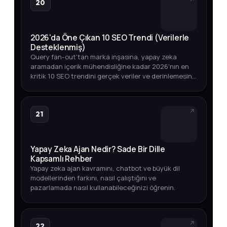
20
2026'da Öne Çıkan 10 SEO Trendi (Verilerle
Desteklenmiş)
Query fan-out'tan marka inşasına, yapay zeka
aramadan içerik mühendisliğine kadar 2026'nın en
kritik 10 SEO trendini gerçek veriler ve derinlemesine
analizlerle keşfedin.
21
Yapay Zeka Ajan Nedir? Sade Bir Dille
Kapsamlı Rehber
Yapay zeka ajan kavramını, chatbot ve büyük dil
modellerinden farkını, nasıl çalıştığını ve
pazarlamada nasıl kullanabileceğinizi öğrenin.
22