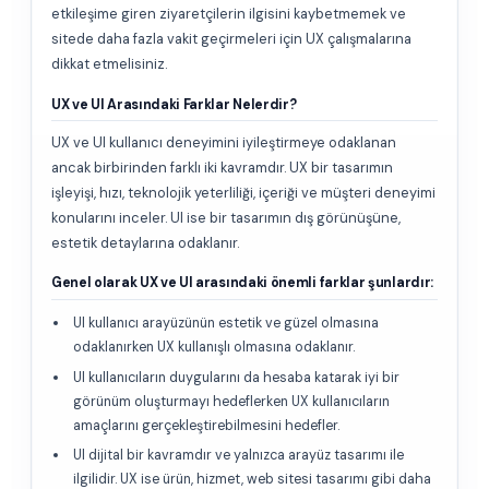
etkileşime giren ziyaretçilerin ilgisini kaybetmemek ve
sitede daha fazla vakit geçirmeleri için UX çalışmalarına
dikkat etmelisiniz.
UX ve UI Arasındaki Farklar Nelerdir?
UX ve UI kullanıcı deneyimini iyileştirmeye odaklanan
ancak birbirinden farklı iki kavramdır. UX bir tasarımın
işleyişi, hızı, teknolojik yeterliliği, içeriği ve müşteri deneyimi
konularını inceler. UI ise bir tasarımın dış görünüşüne,
estetik detaylarına odaklanır.
Genel olarak UX ve UI arasındaki önemli farklar şunlardır:
UI kullanıcı arayüzünün estetik ve güzel olmasına
odaklanırken UX kullanışlı olmasına odaklanır.
UI kullanıcıların duygularını da hesaba katarak iyi bir
görünüm oluşturmayı hedeflerken UX kullanıcıların
amaçlarını gerçekleştirebilmesini hedefler.
UI dijital bir kavramdır ve yalnızca arayüz tasarımı ile
ilgilidir. UX ise ürün, hizmet, web sitesi tasarımı gibi daha