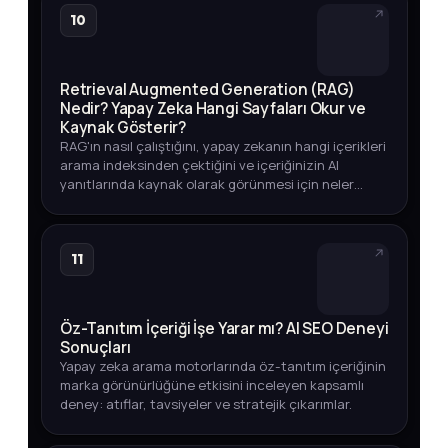
10
Retrieval Augmented Generation (RAG)
Nedir? Yapay Zeka Hangi Sayfaları Okur ve
Kaynak Gösterir?
RAG'ın nasıl çalıştığını, yapay zekanın hangi içerikleri
arama indeksinden çektiğini ve içeriğinizin AI
yanıtlarında kaynak olarak görünmesi için neler
yapmanız gerektiğini öğrenin.
11
Öz-Tanıtım İçeriği İşe Yarar mı? AI SEO Deneyi
Sonuçları
Yapay zeka arama motorlarında öz-tanıtım içeriğinin
marka görünürlüğüne etkisini inceleyen kapsamlı
deney: atıflar, tavsiyeler ve stratejik çıkarımlar.