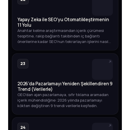
Yapay Zeka ile SEO'yu Otomatikleştirmenin
11 Yolu
Anahtar kelime araştırmasından içerik çürümesi
tespitine, rakip bağlantı takibinden iç bağlantı
önerilerine kadar SEO'nun tekrarlayan işlerini nasıl
otomatikleştirebileceğinizi adım adım keşfedin.
23
2026'da Pazarlamayı Yeniden Şekillendiren 9
Trend (Verilerle)
GEO'dan ajan pazarlamaya, sıfır tıklama aramadan
içerik mühendisliğine: 2026 yılında pazarlamayı
kökten değiştiren 9 trendi verilerle keşfedin.
24