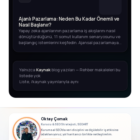
Ajanlı Pazarlama: Neden Bu Kadar Önemli ve
Nasıl Başlanır?
Yapay zeka ajanlarının pazarlama iş akışlarını nasıl
dönüştürdüğünü, 11 somut kullanım senaryosunu ve
başlangıç istemlerini keşfedin. Ajansal pazarlamaya
adım atmak için kapsamlı rehber.
Yalnızca
Kaynak
blog yazıları — Rehber makaleleri bu
listede yok
Liste, /kaynak yayınlarıyla aynı
Oktay Çomak
Kurucu & SEO Stratejisti, SEOART
Kurumsal SEO'da veri disiplini ve ölçülebilir iş etkisine
odaklanıyoruz; yol haritanızı birlikte netleştirelim.