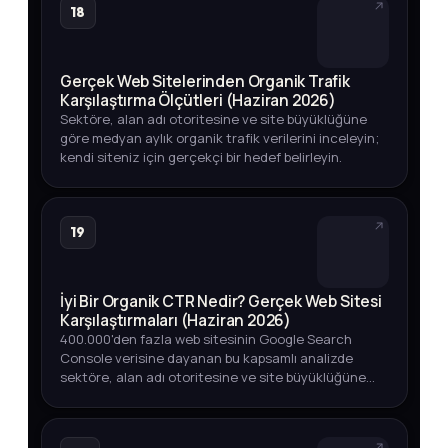
18
Gerçek Web Sitelerinden Organik Trafik
Karşılaştırma Ölçütleri (Haziran 2026)
Sektöre, alan adı otoritesine ve site büyüklüğüne
göre medyan aylık organik trafik verilerini inceleyin;
kendi siteniz için gerçekçi bir hedef belirleyin.
19
İyi Bir Organik CTR Nedir? Gerçek Web Sitesi
Karşılaştırmaları (Haziran 2026)
400.000'den fazla web sitesinin Google Search
Console verisine dayanan bu kapsamlı analizde
sektöre, alan adı otoritesine ve site büyüklüğüne
göre iyi bir organik CTR oranının ne olduğunu
keşfedin.