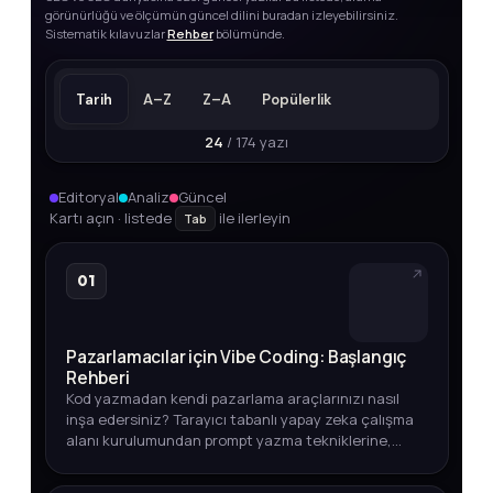
görünürlüğü ve ölçümün güncel dilini buradan izleyebilirsiniz.
Sistematik kılavuzlar
Rehber
bölümünde.
Tarih
A–Z
Z–A
Popülerlik
24
/ 174 yazı
Editoryal
Analiz
Güncel
Kartı açın · listede
ile ilerleyin
Tab
01
Pazarlamacılar için Vibe Coding: Başlangıç
Rehberi
Kod yazmadan kendi pazarlama araçlarınızı nasıl
inşa edersiniz? Tarayıcı tabanlı yapay zeka çalışma
alanı kurulumundan prompt yazma tekniklerine,
entegrasyonlardan otomasyon ipuçlarına kadar
adım adım açıklıyoruz.