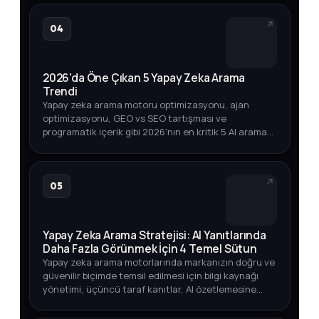
04
2026'da Öne Çıkan 5 Yapay Zeka Arama
Trendi
Yapay zeka arama motoru optimizasyonu, ajan
optimizasyonu, GEO vs SEO tartışması ve
programatik içerik gibi 2026'nın en kritik 5 AI arama
trendini arama hacmi verileriyle keşfedin.
05
Yapay Zeka Arama Stratejisi: AI Yanıtlarında
Daha Fazla Görünmek İçin 4 Temel Sütun
Yapay zeka arama motorlarında markanızın doğru ve
güvenilir biçimde temsil edilmesi için bilgi kaynağı
yönetimi, üçüncü taraf kanıtlar, AI özetlemesine
dayanıklı içerik ve görünürlük ölçümü üzerine
kapsamlı bir strate…