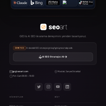
GEO & AI SEO ile arama deneyimini yeniden tasarlıyoruz.
AI destekli SEO stratejisi için keşif görüşmesi talep edin.
ÜCRETSIZ
AI SEO Stratejisi Al
go@seoart.com
Maslak, Sarıyer/İstanbul
Pzt-Cum 08:00 – 18:00
HIZMETLER
BIZ?