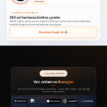
LINKEDIN
→
ÜCRETSIZ ÖN ANALIZ
SEO yol haritanızı birlikte çizelim
Teknik sağlık, içerik uyumu ve görünürlük için ücretsiz ön analiz talep edin;
öncelikli bulgularla sonraki adımları konuşalım.
Ücretsiz Analiz Al
ÇALIŞMA ORTAMI
Veri, reklam ve
AI araçları
Operasyonlarımızda kullandığımız platformlar — logolar bilgi amaçlıdır; ticari adlar ilgili
markaların mülkiyetindedir.