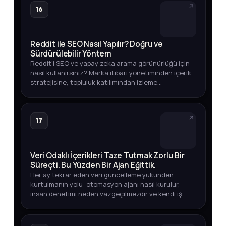
16
Reddit ile SEO Nasıl Yapılır? Doğru ve
Sürdürülebilir Yöntem
Reddit'i SEO ve yapay zeka arama görünürlüğü için
nasıl kullanırsınız? Marka itibarı yönetiminden içerik
stratejisine, topluluk katılımından izleme
yöntemlerine kadar eksiksiz rehber.
17
Veri Odaklı İçerikleri Taze Tutmak Zorlu Bir
Süreçti. Bu Yüzden Bir Ajan Eğittik.
Her ay tekrar eden veri güncelleme yükünden
kurtulmanın yolu: otomasyon ajanı nasıl kurulur,
insan denetimi neden vazgeçilmezdir ve kendi iş
akışınızda nasıl uygularsınız?