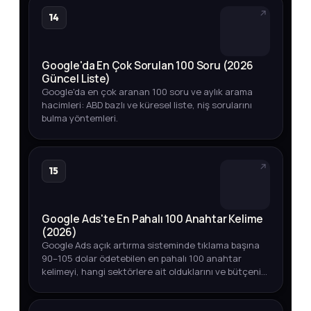
14
Google'da En Çok Sorulan 100 Soru (2026
Güncel Liste)
Google'da en çok aranan 100 soru ve aylık arama
hacimleri: ABD bazlı ve küresel liste, niş sorularını
bulma yöntemleri.
15
Google Ads'te En Pahalı 100 Anahtar Kelime
(2026)
Google Ads açık artırma sisteminde tıklama başına
90–105 dolar ödetebilen en pahalı 100 anahtar
kelimeyi, hangi sektörlere ait olduklarını ve bütçenizi
akıllıca yönetmenin yollarını keşfedin.