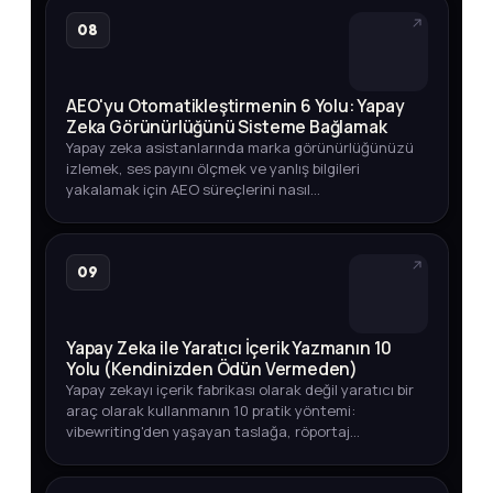
08
AEO'yu Otomatikleştirmenin 6 Yolu: Yapay
Zeka Görünürlüğünü Sisteme Bağlamak
Yapay zeka asistanlarında marka görünürlüğünüzü
izlemek, ses payını ölçmek ve yanlış bilgileri
yakalamak için AEO süreçlerini nasıl
otomatikleştirebileceğinizi adım adım öğrenin.
09
Yapay Zeka ile Yaratıcı İçerik Yazmanın 10
Yolu (Kendinizden Ödün Vermeden)
Yapay zekayı içerik fabrikası olarak değil yaratıcı bir
araç olarak kullanmanın 10 pratik yöntemi:
vibewriting'den yaşayan taslağa, röportaj
tekniğinden veri odaklı içeriğe kadar.