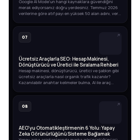
Google AI Mode'un hangi kaynaklara güvendiğini
merak ediyorsanız doğru yerdesiniz. Temmuz 2026
verilerine göre atıf payı en yüksek 50 alan adını, veri
toplama yöntemini ve marka varlığınızı izlemenin
yollarını keşfedin.
07
Ücretsiz Araçlarla SEO: Hesap Makinesi,
Dönüştürücü ve Üretici ile Sıralama Rehberi
Hesap makinesi, dönüştürücü, üretici ve şablon gibi
ücretsiz araçlarla nasıl organik trafik kazanılır?
Kazanılabilir anahtar kelimeler bulma, AI ile araç
geliştirme ve yayına alma sürecini öğrenin.
08
AEO'yu Otomatikleştirmenin 6 Yolu: Yapay
Zeka Görünürlüğünü Sisteme Bağlamak
Yapay zeka asistanlarında marka görünürlüğünüzü