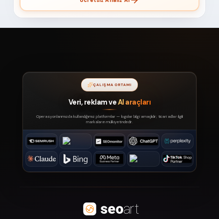
Ücretsiz Analiz Al
ÇALIŞMA ORTAMI
Veri, reklam ve
AI araçları
Operasyonlarımızda kullandığımız platformlar — logolar bilgi amaçlıdır; ticari adlar ilgili
markaların mülkiyetindedir.