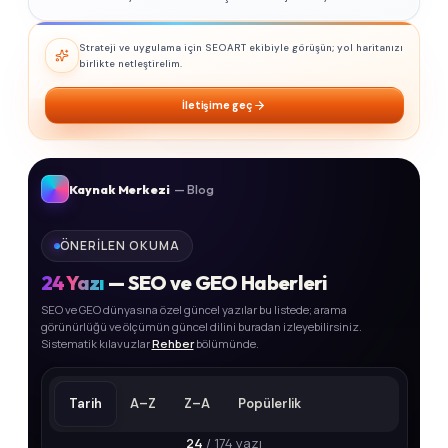
Strateji ve uygulama için SEOART ekibiyle görüşün; yol haritanızı
birlikte netleştirelim.
İletişime geç
Kaynak Merkezi
— Blog
ÖNERILEN OKUMA
24
Yazı
— SEO ve GEO Haberleri
SEO ve GEO dünyasına özel güncel yazılar bu listede; arama
görünürlüğü ve ölçümün güncel dilini buradan izleyebilirsiniz.
Sistematik kılavuzlar
Rehber
bölümünde.
Tarih
A–Z
Z–A
Popülerlik
24
/ 174 yazı