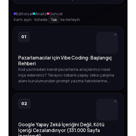
Editoryal
Analiz
Güncel
Kartı açın · listede
ile ilerleyin
Tab
01
Pazarlamacılar için Vibe Coding: Başlangıç
Rehberi
Kod yazmadan kendi pazarlama araçlarınızı nasıl
inşa edersiniz? Tarayıcı tabanlı yapay zeka çalışma
alanı kurulumundan prompt yazma tekniklerine,
entegrasyonlardan otomasyon ipuçlarına kadar
adım adım açıklıyoruz.
02
Google Yapay Zekâ İçeriğini Değil, Kötü
İçeriği Cezalandırıyor (331.000 Sayfa