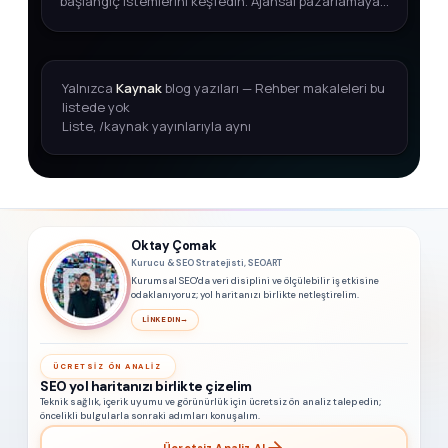
başlangıç istemlerini keşfedin. Ajansal pazarlamaya
adım atmak için kapsamlı rehber.
Yalnızca
Kaynak
blog yazıları — Rehber makaleleri bu
listede yok
Liste, /kaynak yayınlarıyla aynı
Oktay Çomak
Kurucu & SEO Stratejisti, SEOART
Kurumsal SEO'da veri disiplini ve ölçülebilir iş etkisine
odaklanıyoruz; yol haritanızı birlikte netleştirelim.
LINKEDIN
→
ÜCRETSIZ ÖN ANALIZ
SEO yol haritanızı birlikte çizelim
Teknik sağlık, içerik uyumu ve görünürlük için ücretsiz ön analiz talep edin;
öncelikli bulgularla sonraki adımları konuşalım.