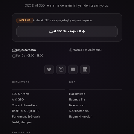
GEO & AI SEO ile arama deneyimini yeniden tasarlıyoruz.
AI destekli SEO stratejisi için keşif görüşmesi talep edin.
ÜCRETSIZ
AI SEO Stratejisi Al
go@seoart.com
Maslak, Sarıyer/İstanbul
Pzt-Cum 08:00 – 18:00
HIZMETLER
BIZ?
SEO & Arama
Hakkımızda
AI & GEO
Basında Biz
Content Hizmetleri
Referanslar
Backlink & Dijital PR
SEO Bootcamp
Performans & Growth
Başarı Hikayeleri
Teklif / iletişim
KAYNAKLAR