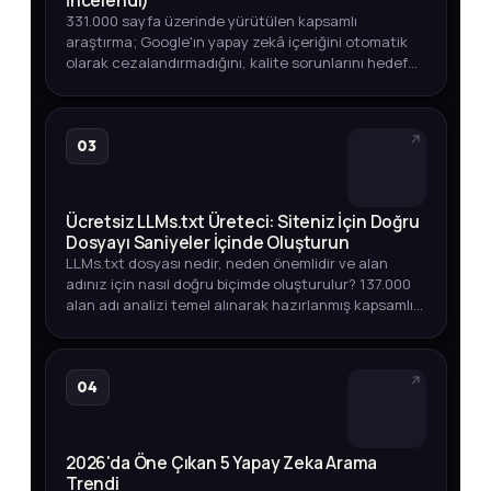
İncelendi)
331.000 sayfa üzerinde yürütülen kapsamlı
araştırma; Google'ın yapay zekâ içeriğini otomatik
olarak cezalandırmadığını, kalite sorunlarını hedef
aldığını ortaya koyuyor. Üst sıralarda YZ içeriği,
endeksleme oranları v…
03
Ücretsiz LLMs.txt Üreteci: Siteniz İçin Doğru
Dosyayı Saniyeler İçinde Oluşturun
LLMs.txt dosyası nedir, neden önemlidir ve alan
adınız için nasıl doğru biçimde oluşturulur? 137.000
alan adı analizi temel alınarak hazırlanmış kapsamlı
rehber.
04
2026'da Öne Çıkan 5 Yapay Zeka Arama
Trendi