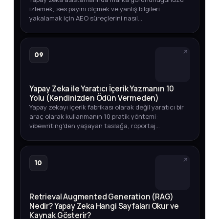
izlemek, ses payını ölçmek ve yanlış bilgileri
yakalamak için AEO süreçlerini nasıl
otomatikleştirebileceğinizi adım adım öğrenin.
09
Yapay Zeka ile Yaratıcı İçerik Yazmanın 10
Yolu (Kendinizden Ödün Vermeden)
Yapay zekayı içerik fabrikası olarak değil yaratıcı bir
araç olarak kullanmanın 10 pratik yöntemi:
vibewriting'den yaşayan taslağa, röportaj
tekniğinden veri odaklı içeriğe kadar.
10
Retrieval Augmented Generation (RAG)
Nedir? Yapay Zeka Hangi Sayfaları Okur ve
Kaynak Gösterir?