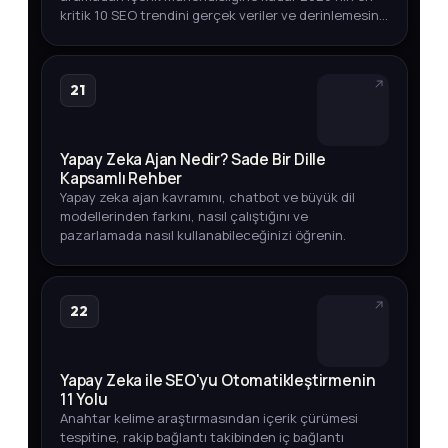
kritik 10 SEO trendini gerçek veriler ve derinlemesine
analizlerle keşfedin.
21
Yapay Zeka Ajan Nedir? Sade Bir Dille
Kapsamlı Rehber
Yapay zeka ajan kavramını, chatbot ve büyük dil
modellerinden farkını, nasıl çalıştığını ve
pazarlamada nasıl kullanabileceğinizi öğrenin.
22
Yapay Zeka ile SEO'yu Otomatikleştirmenin
11 Yolu
Anahtar kelime araştırmasından içerik çürümesi
tespitine, rakip bağlantı takibinden iç bağlantı