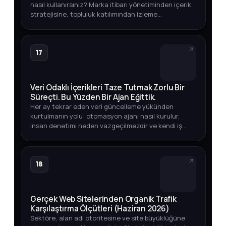
nasıl kullanırsınız? Marka itibarı yönetiminden içerik
stratejisine, topluluk katılımından izleme
yöntemlerine kadar eksiksiz rehber.
17
Veri Odaklı İçerikleri Taze Tutmak Zorlu Bir
Süreçti. Bu Yüzden Bir Ajan Eğittik.
Her ay tekrar eden veri güncelleme yükünden
kurtulmanın yolu: otomasyon ajanı nasıl kurulur,
insan denetimi neden vazgeçilmezdir ve kendi iş
akışınızda nasıl uygularsınız?
18
Gerçek Web Sitelerinden Organik Trafik
Karşılaştırma Ölçütleri (Haziran 2026)
Sektöre, alan adı otoritesine ve site büyüklüğüne