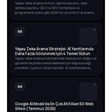
Yapay zeka arama motoru optimizasyonu, ajan
optimizasyonu, GEO vs SEO tartışması ve
programatik içerik gibi 2026'nın en kritik 5 AI arama
trendini arama hacmi verileriyle keşfedin.
05
Yapay Zeka Arama Stratejisi: AI Yanıtlarında
Daha Fazla Görünmek İçin 4 Temel Sütun
Yapay zeka arama motorlarında markanızın doğru ve
güvenilir biçimde temsil edilmesi için bilgi kaynağı
yönetimi, üçüncü taraf kanıtlar, AI özetlemesine
dayanıklı içerik ve görünürlük ölçümü üzerine
kapsamlı bir strate…
06
Google AI Mode'da En Çok Atıf Alan 50 Web
Sitesi (Temmuz 2026)