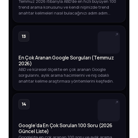
Temmuz 2026 itibarıyla ABD'de en hızlı büyüyen 100
trend arama konusunu ve kendi nişinizde trend
anahtar kelimeleri nasıl bulacağınızı adım adım
öğrenin.
13
En Çok Aranan Google Sorguları (Temmuz
2026)
ABD ve küresel ölçekte en çok aranan Google
sorgularını, aylık arama hacimlerini ve niş odaklı
anahtar kelime araştırması yöntemlerini keşfedin.
14
Google'da En Çok Sorulan 100 Soru (2026
Güncel Liste)
Google'da en çok aranan 100 soru ve aylık arama