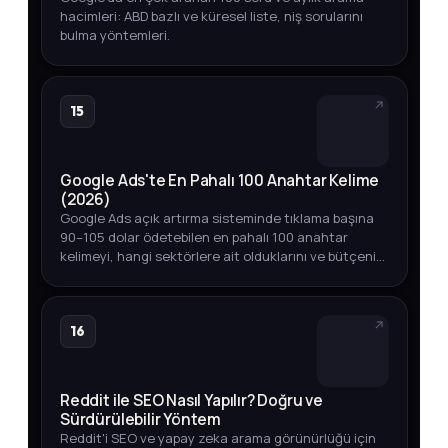
hacimleri: ABD bazlı ve küresel liste, niş sorularını
bulma yöntemleri.
15
Google Ads'te En Pahalı 100 Anahtar Kelime
(2026)
Google Ads açık artırma sisteminde tıklama başına
90–105 dolar ödetebilen en pahalı 100 anahtar
kelimeyi, hangi sektörlere ait olduklarını ve bütçenizi
akıllıca yönetmenin yollarını keşfedin.
16
Reddit ile SEO Nasıl Yapılır? Doğru ve
Sürdürülebilir Yöntem
Reddit'i SEO ve yapay zeka arama görünürlüğü için