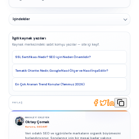
İçindekiler
İlgili kaynak yazıları
Kaynak merkezindeki sabit komşu yazılar — site içi keşif.
SSL Sertifikası Nedir? SEO için Neden Önemlidir?
Tematik Otorite: Nedir, Google Nasıl Ölçer ve Nasıl İnşa Edilir?
En Çok Aranan Trend Konular (Temmuz 2026)
PAYLAŞ
MAKALEYI EKLEYEN
Oktay Çomak
Kurucu, SEOART
Veri odaklı SEO ve içgörülerle markaların organik büyümesini
hızlandırıyoruz. Sorularınız için bir mesaj kadar yakınız.