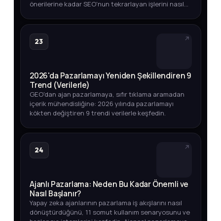
önerilerine kadar SEO'nun tekrarlayan işlerini nasıl
otomatikleştirebileceğinizi adım adım keşfedin.
23
2026'da Pazarlamayı Yeniden Şekillendiren 9
Trend (Verilerle)
GEO'dan ajan pazarlamaya, sıfır tıklama aramadan
içerik mühendisliğine: 2026 yılında pazarlamayı
kökten değiştiren 9 trendi verilerle keşfedin.
24
Ajanlı Pazarlama: Neden Bu Kadar Önemli ve
Nasıl Başlanır?
Yapay zeka ajanlarının pazarlama iş akışlarını nasıl
dönüştürdüğünü, 11 somut kullanım senaryosunu ve