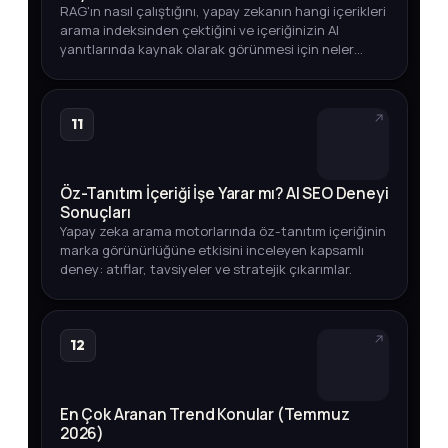
RAG'ın nasıl çalıştığını, yapay zekanın hangi içerikleri
arama indeksinden çektiğini ve içeriğinizin AI
yanıtlarında kaynak olarak görünmesi için neler
yapmanız gerektiğini öğrenin.
11
Öz-Tanıtım İçeriği İşe Yarar mı? AI SEO Deneyi
Sonuçları
Yapay zeka arama motorlarında öz-tanıtım içeriğinin
marka görünürlüğüne etkisini inceleyen kapsamlı
deney: atıflar, tavsiyeler ve stratejik çıkarımlar.
12
En Çok Aranan Trend Konular (Temmuz
2026)