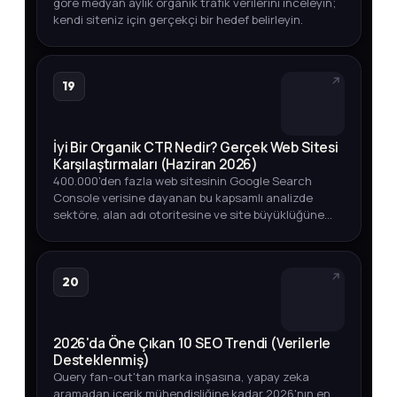
göre medyan aylık organik trafik verilerini inceleyin;
kendi siteniz için gerçekçi bir hedef belirleyin.
19
İyi Bir Organik CTR Nedir? Gerçek Web Sitesi
Karşılaştırmaları (Haziran 2026)
400.000'den fazla web sitesinin Google Search
Console verisine dayanan bu kapsamlı analizde
sektöre, alan adı otoritesine ve site büyüklüğüne
göre iyi bir organik CTR oranının ne olduğunu
keşfedin.
20
2026'da Öne Çıkan 10 SEO Trendi (Verilerle
Desteklenmiş)
Query fan-out'tan marka inşasına, yapay zeka
aramadan içerik mühendisliğine kadar 2026'nın en