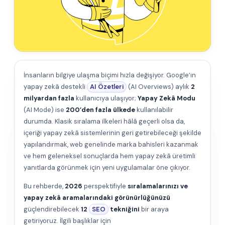
İnsanların bilgiye ulaşma biçimi hızla değişiyor. Google’ın
yapay zekâ destekli
AI Özetleri
(AI Overviews) aylık
2
milyardan fazla
kullanıcıya ulaşıyor;
Yapay Zekâ Modu
(AI Mode) ise
200’den fazla ülkede
kullanılabilir
durumda. Klasik sıralama ilkeleri hâlâ geçerli olsa da,
içeriği yapay zekâ sistemlerinin geri getirebileceği şekilde
yapılandırmak, web genelinde marka bahisleri kazanmak
ve hem geleneksel sonuçlarda hem yapay zekâ üretimli
yanıtlarda görünmek için yeni uygulamalar öne çıkıyor.
Bu rehberde,
2026
perspektifiyle
sıralamalarınızı ve
yapay zekâ aramalarındaki görünürlüğünüzü
güçlendirebilecek
12
SEO
tekniğini
bir araya
getiriyoruz. İlgili başlıklar için