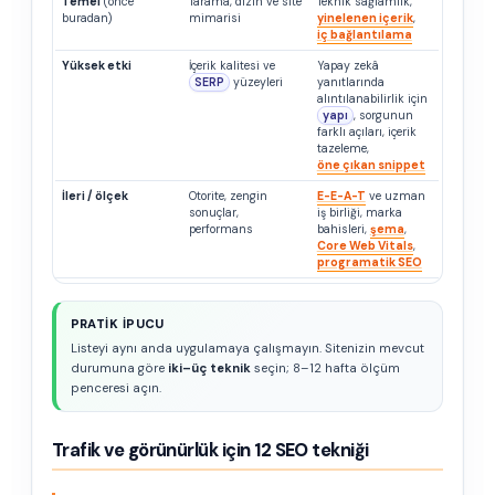
Temel
(önce
Tarama, dizin ve site
Teknik sağlamlık,
buradan)
mimarisi
yinelenen içerik
,
iç bağlantılama
Yüksek etki
İçerik kalitesi ve
Yapay zekâ
SERP
yüzeyleri
yanıtlarında
alıntılanabilirlik için
yapı
, sorgunun
farklı açıları, içerik
tazeleme,
öne çıkan snippet
İleri / ölçek
Otorite, zengin
E-E-A-T
ve uzman
sonuçlar,
iş birliği, marka
performans
bahisleri,
şema
,
Core Web Vitals
,
programatik SEO
PRATIK IPUCU
Listeyi aynı anda uygulamaya çalışmayın. Sitenizin mevcut
durumuna göre
iki–üç teknik
seçin; 8–12 hafta ölçüm
penceresi açın.
Trafik ve görünürlük için 12 SEO tekniği