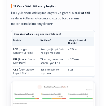
11. Core Web Vitals iyileştirin
Hızlı yüklenen, etkileşime duyarlı ve görsel olarak
stabil
sayfalar kullanıcı oturumunu uzatır; bu da arama
motorlarına kalite sinyali verir.
Core Web Vitals — üç ana metrik (özet)
Metrik
Ne ölçer?
İyi eşik (kural of
thumb)
LCP
(Largest
Ana içeriğin görünür
≤ 2,5 sn
Contentful Paint)
hale gelme süresi
INP
(Interaction to
Tıklama / dokunma
≤ 200 ms
Next Paint)
sonrası yanıt hızı
CLS
(Cumulative
Beklenmedik yer
≤ 0,1
Layout Shift)
kayması