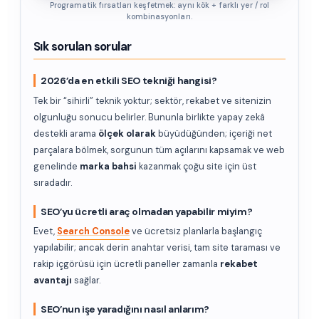
Programatik fırsatları keşfetmek: aynı kök + farklı yer / rol
kombinasyonları.
Sık sorulan sorular
2026’da en etkili SEO tekniği hangisi?
Tek bir “sihirli” teknik yoktur; sektör, rekabet ve sitenizin
olgunluğu sonucu belirler. Bununla birlikte yapay zekâ
destekli arama
ölçek olarak
büyüdüğünden; içeriği net
parçalara bölmek, sorgunun tüm açılarını kapsamak ve web
genelinde
marka bahsi
kazanmak çoğu site için üst
sıradadır.
SEO’yu ücretli araç olmadan yapabilir miyim?
Evet,
Search Console
ve ücretsiz planlarla başlangıç
yapılabilir; ancak derin anahtar verisi, tam site taraması ve
rakip içgörüsü için ücretli paneller zamanla
rekabet
avantajı
sağlar.
SEO’nun işe yaradığını nasıl anlarım?