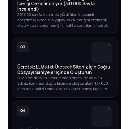
İçeriği Cezalandırıyor (331.000 Sayfa
İncelendi)
331.000 sayfa üzerinde yürütülen kapsamlı
araştırma; Google'ın yapay zekâ içeriğini otomatik
olarak cezalandırmadığını, kalite sorunlarını hedef
aldığını ortaya koyuyor. Üst sıralarda YZ içeriği,
endeksleme oranları v…
03
Ücretsiz LLMs.txt Üreteci: Siteniz İçin Doğru
Dosyayı Saniyeler İçinde Oluşturun
LLMs.txt dosyası nedir, neden önemlidir ve alan
adınız için nasıl doğru biçimde oluşturulur? 137.000
alan adı analizi temel alınarak hazırlanmış kapsamlı
rehber.
04