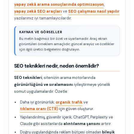
yapay zekâ arama sonuçlarında optimizasyon
,
yapay zekâ SEO araçları
ve
SEO çalışması nasıl yapılır
yazılarımız iyi tamamlayıcılardır.
KAYNAK VE GÖRSELLER
Bu metin bağımsız bir özet ve uyarlamadır. Araç ekran
görüntüleri örneklem amaçlıdır; güncel arayüz ve özellikler
için ilgili üretici belgelerini doğrulayın.
SEO teknikleri nedir, neden önemlidir?
SEO teknikleri
, sitenizin arama motorlarında
görünürlüğünü ve sıralamasını
iyileştirmeye yönelik
somut uygulamalardır. Özetle:
Daha iyi görünürlük;
organik trafik
ve
tıklama oranı (CTR)
için güven oluşturur.
Yapılandırılmış, güvenilir içerik; ChatGPT, Perplexity ve
Claude gibi asistanlarda
alıntılanma şansını
artırır.
Doğru uygulandığında reklam bütçesi olmadan
bileşik