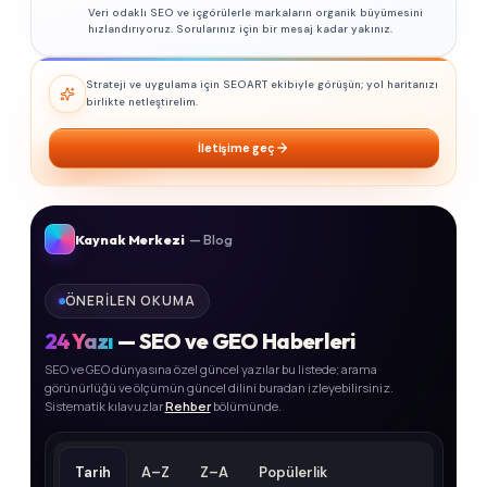
Veri odaklı SEO ve içgörülerle markaların organik büyümesini
hızlandırıyoruz. Sorularınız için bir mesaj kadar yakınız.
Strateji ve uygulama için SEOART ekibiyle görüşün; yol haritanızı
birlikte netleştirelim.
İletişime geç
Kaynak Merkezi
— Blog
ÖNERILEN OKUMA
24
Yazı
— SEO ve GEO Haberleri
SEO ve GEO dünyasına özel güncel yazılar bu listede; arama
görünürlüğü ve ölçümün güncel dilini buradan izleyebilirsiniz.
Sistematik kılavuzlar
Rehber
bölümünde.
Tarih
A–Z
Z–A
Popülerlik