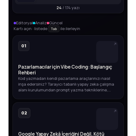
24
/ 174 yazı
Editoryal
Analiz
Güncel
Kartı açın · listede
ile ilerleyin
Tab
01
Pazarlamacılar için Vibe Coding: Başlangıç
Rehberi
Kod yazmadan kendi pazarlama araçlarınızı nasıl
inşa edersiniz? Tarayıcı tabanlı yapay zeka çalışma
alanı kurulumundan prompt yazma tekniklerine,
entegrasyonlardan otomasyon ipuçlarına kadar
adım adım açıklıyoruz.
02
Google Yapay Zekâ İçeriğini Değil, Kötü