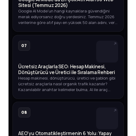
Sitesi (Temmuz 2026)
Google AI Mode'un hangi kaynaklara güvendiğini
merak ediyorsanız doğru yerdesiniz. Temmuz 2026
verilerine göre atıf payı en yüksek 50 alan adını, veri
toplama yöntemini ve marka varlığınızı izlemenin
yollarını keşfedin.
07
Ücretsiz Araçlarla SEO: Hesap Makinesi,
Dönüştürücü ve Üretici ile Sıralama Rehberi
Hesap makinesi, dönüştürücü, üretici ve şablon gibi
ücretsiz araçlarla nasıl organik trafik kazanılır?
Kazanılabilir anahtar kelimeler bulma, AI ile araç
geliştirme ve yayına alma sürecini öğrenin.
08
AEO'yu Otomatikleştirmenin 6 Yolu: Yapay