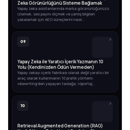
Zeka Görünürlüğünü Sisteme Bağlamak
Yapay zeka asistanlarında marka görünürlüğünüzü
izlemek, ses payını ölçmek ve yanlış bilgileri
yakalamak için AEO süreçlerini nasıl
otomatikleştirebileceğinizi adım adım öğrenin.
09
Yapay Zeka ile Yaratıcı İçerik Yazmanın 10
Yolu (Kendinizden Ödün Vermeden)
Yapay zekayı içerik fabrikası olarak değil yaratıcı bir
araç olarak kullanmanın 10 pratik yöntemi:
vibewriting'den yaşayan taslağa, röportaj
tekniğinden veri odaklı içeriğe kadar.
10
Retrieval Augmented Generation (RAG)