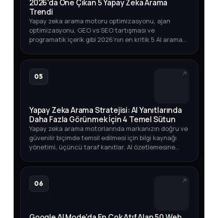
2026'da Öne Çıkan 5 Yapay Zeka Arama
Trendi
Yapay zeka arama motoru optimizasyonu, ajan
optimizasyonu, GEO vs SEO tartışması ve
programatik içerik gibi 2026'nın en kritik 5 AI arama
trendini arama hacmi verileriyle keşfedin.
05
Yapay Zeka Arama Stratejisi: AI Yanıtlarında
Daha Fazla Görünmek İçin 4 Temel Sütun
Yapay zeka arama motorlarında markanızın doğru ve
güvenilir biçimde temsil edilmesi için bilgi kaynağı
yönetimi, üçüncü taraf kanıtlar, AI özetlemesine
dayanıklı içerik ve görünürlük ölçümü üzerine
kapsamlı bir strate…
06
Google AI Mode'da En Çok Atıf Alan 50 Web