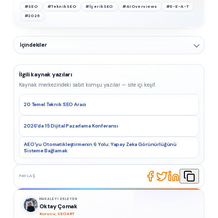
#SEO
#TeknikSEO
#İçerikSEO
#AIOverviews
#E-E-A-T
#2026
İçindekiler
İlgili kaynak yazıları
Kaynak merkezindeki sabit komşu yazılar — site içi keşif.
20 Temel Teknik SEO Aracı
2026'da 15 Dijital Pazarlama Konferansı
AEO'yu Otomatikleştirmenin 6 Yolu: Yapay Zeka Görünürlüğünü
Sisteme Bağlamak
PAYLAŞ
MAKALEYI EKLEYEN
Oktay Çomak
Kurucu, SEOART