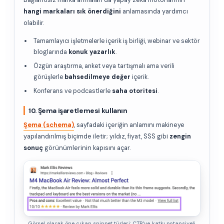
hangi markaları sık önerdiğini
anlamasında yardımcı
olabilir.
Tamamlayıcı işletmelerle içerik iş birliği, webinar ve sektör
bloglarında
konuk yazarlık
.
Özgün araştırma, anket veya tartışmalı ama verili
görüşlerle
bahsedilmeye değer
içerik.
Konferans ve podcastlerle
saha otoritesi
.
10. Şema işaretlemesi kullanın
Şema (schema)
, sayfadaki içeriğin anlamını makineye
yapılandırılmış biçimde iletir; yıldız, fiyat, SSS gibi
zengin
sonuç
görünümlerinin kapısını açar.
Görsel olarak öne çıkan snippet türleri; CTR’ye katkı potansiyeli