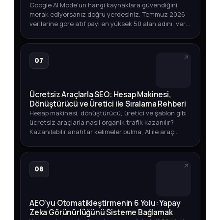
Google AI Mode'un hangi kaynaklara güvendiğini
merak ediyorsanız doğru yerdesiniz. Temmuz 2026
verilerine göre atıf payı en yüksek 50 alan adını, veri
toplama yöntemini ve marka varlığınızı izlemenin
yollarını keşfedin.
07
Ücretsiz Araçlarla SEO: Hesap Makinesi,
Dönüştürücü ve Üretici ile Sıralama Rehberi
Hesap makinesi, dönüştürücü, üretici ve şablon gibi
ücretsiz araçlarla nasıl organik trafik kazanılır?
Kazanılabilir anahtar kelimeler bulma, AI ile araç
geliştirme ve yayına alma sürecini öğrenin.
08
AEO'yu Otomatikleştirmenin 6 Yolu: Yapay
Zeka Görünürlüğünü Sisteme Bağlamak