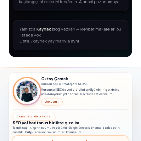
başlangıç istemlerini keşfedin. Ajansal pazarlamaya
adım atmak için kapsamlı rehber.
Yalnızca
Kaynak
blog yazıları — Rehber makaleleri bu
listede yok
Liste, /kaynak yayınlarıyla aynı
Oktay Çomak
Kurucu & SEO Stratejisti, SEOART
Kurumsal SEO'da veri disiplini ve ölçülebilir iş etkisine
odaklanıyoruz; yol haritanızı birlikte netleştirelim.
LINKEDIN
→
ÜCRETSIZ ÖN ANALIZ
SEO yol haritanızı birlikte çizelim
Teknik sağlık, içerik uyumu ve görünürlük için ücretsiz ön analiz talep edin;
öncelikli bulgularla sonraki adımları konuşalım.