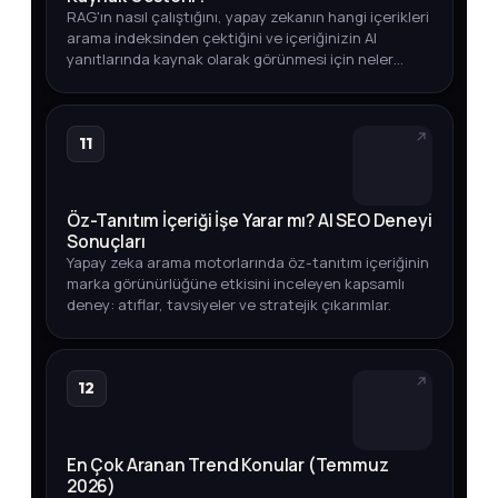
RAG'ın nasıl çalıştığını, yapay zekanın hangi içerikleri
arama indeksinden çektiğini ve içeriğinizin AI
yanıtlarında kaynak olarak görünmesi için neler
yapmanız gerektiğini öğrenin.
11
Öz-Tanıtım İçeriği İşe Yarar mı? AI SEO Deneyi
Sonuçları
Yapay zeka arama motorlarında öz-tanıtım içeriğinin
marka görünürlüğüne etkisini inceleyen kapsamlı
deney: atıflar, tavsiyeler ve stratejik çıkarımlar.
12
En Çok Aranan Trend Konular (Temmuz
2026)