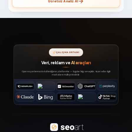
Ücretsiz Analiz Al
ÇALIŞMA ORTAMI
Veri, reklam ve
AI araçları
Operasyonlarımızda kullandığımız platformlar — logolar bilgi amaçlıdır; ticari adlar ilgili
markaların mülkiyetindedir.