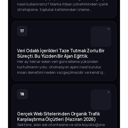
nasıl kullanırsınız? Marka itibarı yönetiminden içerik
stratejisine, topluluk katılımından izleme
yöntemlerine kadar eksiksiz rehber.
17
Veri Odaklı İçerikleri Taze Tutmak Zorlu Bir
Süreçti. Bu Yüzden Bir Ajan Eğittik.
Her ay tekrar eden veri güncelleme yükünden
kurtulmanın yolu: otomasyon ajanı nasıl kurulur,
insan denetimi neden vazgeçilmezdir ve kendi iş
akışınızda nasıl uygularsınız?
18
Gerçek Web Sitelerinden Organik Trafik
Karşılaştırma Ölçütleri (Haziran 2026)
Sektöre, alan adı otoritesine ve site büyüklüğüne