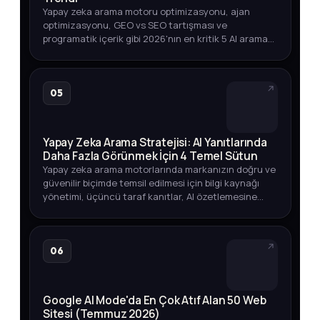
Yapay zeka arama motoru optimizasyonu, ajan
optimizasyonu, GEO vs SEO tartışması ve
programatik içerik gibi 2026'nın en kritik 5 AI arama
trendini arama hacmi verileriyle keşfedin.
05
Yapay Zeka Arama Stratejisi: AI Yanıtlarında
Daha Fazla Görünmek İçin 4 Temel Sütun
Yapay zeka arama motorlarında markanızın doğru ve
güvenilir biçimde temsil edilmesi için bilgi kaynağı
yönetimi, üçüncü taraf kanıtlar, AI özetlemesine
dayanıklı içerik ve görünürlük ölçümü üzerine
kapsamlı bir strate…
06
Google AI Mode'da En Çok Atıf Alan 50 Web
Sitesi (Temmuz 2026)