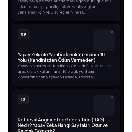
Yapay zeka asistanlarında marka görünürlüğünüzü
izlemek, ses payını ölçmek ve yanlış bilgileri
yakalamak için AEO süreçlerini nasıl
otomatikleştirebileceğinizi adım adım öğrenin.
09
Yapay Zeka ile Yaratıcı İçerik Yazmanın 10
Yolu (Kendinizden Ödün Vermeden)
Yapay zekayı içerik fabrikası olarak değil yaratıcı bir
araç olarak kullanmanın 10 pratik yöntemi:
vibewriting'den yaşayan taslağa, röportaj
tekniğinden veri odaklı içeriğe kadar.
10
Retrieval Augmented Generation (RAG)
Nedir? Yapay Zeka Hangi Sayfaları Okur ve
Kaynak Gösterir?