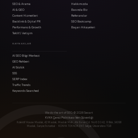
SEO & Arama
Hakkımızda
AI & GEO
Basında Biz
Content Hizmetleri
Referanslar
Backlink & Dijital PR
SEO Bootcamp
Performans & Growth
Başarı Hikayeleri
Teklif / iletişim
KAYNAKLAR
AI SEO Bilgi Merkezi
GEO Rehberi
AI Sözlük
SSS
SERP Index
Traffic Trends
Keywords Searched
We do the art of SEO. ©
2026
Seoart
·
·
KVKK
Çerez Politikası
Veri Güvenliği
Kolektif House Maslak, 42 Maslak, Maslak Mah., Ahi Evran Cd. No:6 D:3 42, B Blok, 34398
Maslak, Sarıyer/İstanbul
· KONYA TEKNOKENT, Selçuk Üniversitesi TGB