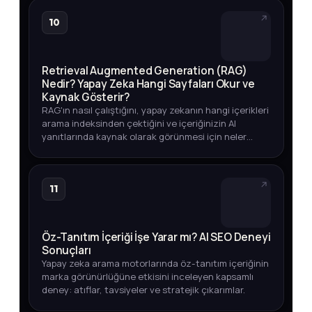
10
Retrieval Augmented Generation (RAG)
Nedir? Yapay Zeka Hangi Sayfaları Okur ve
Kaynak Gösterir?
RAG'ın nasıl çalıştığını, yapay zekanın hangi içerikleri
arama indeksinden çektiğini ve içeriğinizin AI
yanıtlarında kaynak olarak görünmesi için neler
yapmanız gerektiğini öğrenin.
11
Öz-Tanıtım İçeriği İşe Yarar mı? AI SEO Deneyi
Sonuçları
Yapay zeka arama motorlarında öz-tanıtım içeriğinin
marka görünürlüğüne etkisini inceleyen kapsamlı
deney: atıflar, tavsiyeler ve stratejik çıkarımlar.