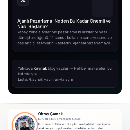
24
Ajanlı Pazarlama: Neden Bu Kadar Önemli ve
Nasıl Başlanır?
Yapay zeka ajanlarının pazarlama iş akışlarını nasıl
dönüştürdüğünü, 11 somut kullanım senaryosunu ve
başlangıç istemlerini keşfedin. Ajansal pazarlamaya
adım atmak için kapsamlı rehber.
Yalnızca
Kaynak
blog yazıları — Rehber makaleleri bu
listede yok
Liste, /kaynak yayınlarıyla aynı
Oktay Çomak
Kurucu & SEO Stratejisti, SEOART
Kurumsal SEO'da veri disiplini ve ölçülebilir iş etkisine
odaklanıyoruz; yol haritanızı birlikte netleştirelim.