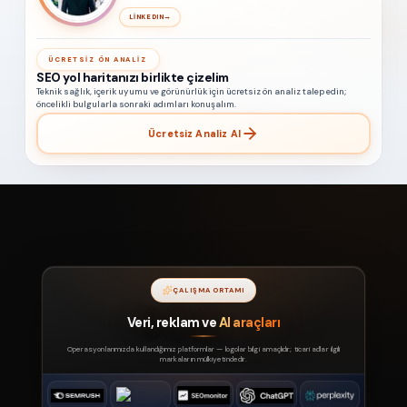
LINKEDIN
→
ÜCRETSIZ ÖN ANALIZ
SEO yol haritanızı birlikte çizelim
Teknik sağlık, içerik uyumu ve görünürlük için ücretsiz ön analiz talep edin;
öncelikli bulgularla sonraki adımları konuşalım.
Ücretsiz Analiz Al
ÇALIŞMA ORTAMI
Veri, reklam ve
AI araçları
Operasyonlarımızda kullandığımız platformlar — logolar bilgi amaçlıdır; ticari adlar ilgili
markaların mülkiyetindedir.