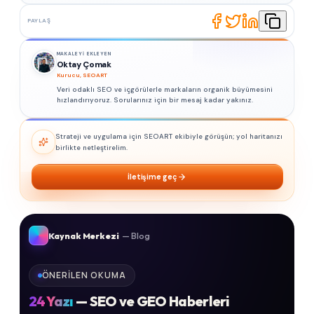
PAYLAŞ
MAKALEYI EKLEYEN
Oktay Çomak
Kurucu, SEOART
Veri odaklı SEO ve içgörülerle markaların organik büyümesini
hızlandırıyoruz. Sorularınız için bir mesaj kadar yakınız.
Strateji ve uygulama için SEOART ekibiyle görüşün; yol haritanızı
birlikte netleştirelim.
İletişime geç
Kaynak Merkezi
— Blog
ÖNERILEN OKUMA
24
Yazı
— SEO ve GEO Haberleri