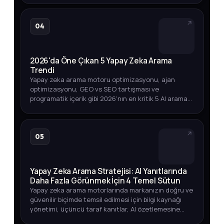
04
2026'da Öne Çıkan 5 Yapay Zeka Arama
Trendi
Yapay zeka arama motoru optimizasyonu, ajan
optimizasyonu, GEO vs SEO tartışması ve
programatik içerik gibi 2026'nın en kritik 5 AI arama
trendini arama hacmi verileriyle keşfedin.
05
Yapay Zeka Arama Stratejisi: AI Yanıtlarında
Daha Fazla Görünmek İçin 4 Temel Sütun
Yapay zeka arama motorlarında markanızın doğru ve
güvenilir biçimde temsil edilmesi için bilgi kaynağı
yönetimi, üçüncü taraf kanıtlar, AI özetlemesine
dayanıklı içerik ve görünürlük ölçümü üzerine