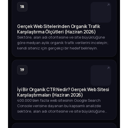
18
Gerçek Web Sitelerinden Organik Trafik
Karşılaştırma Ölçütleri (Haziran 2026)
Sektöre, alan adı otoritesine ve site büyüklüğüne
göre medyan aylık organik trafik verilerini inceleyin;
kendi siteniz için gerçekçi bir hedef belirleyin.
19
İyi Bir Organik CTR Nedir? Gerçek Web Sitesi
Karşılaştırmaları (Haziran 2026)
400.000'den fazla web sitesinin Google Search
Console verisine dayanan bu kapsamlı analizde
sektöre, alan adı otoritesine ve site büyüklüğüne
göre iyi bir organik CTR oranının ne olduğunu
keşfedin.