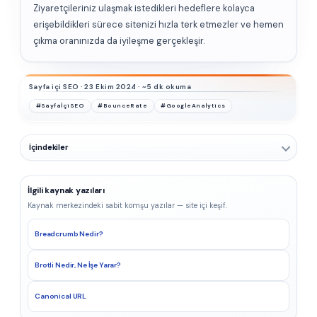
Ziyaretçileriniz ulaşmak istedikleri hedeflere kolayca
erişebildikleri sürece sitenizi hızla terk etmezler ve hemen
çıkma oranınızda da iyileşme gerçekleşir.
Sayfa içi SEO · 23 Ekim 2024 · ~5 dk okuma
#SayfaİçiSEO
#BounceRate
#GoogleAnalytics
İçindekiler
İlgili kaynak yazıları
Kaynak merkezindeki sabit komşu yazılar — site içi keşif.
Breadcrumb Nedir?
Brotli Nedir, Ne İşe Yarar?
Canonical URL