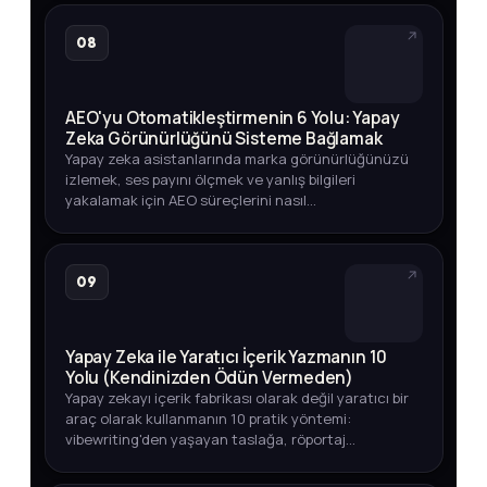
08
AEO'yu Otomatikleştirmenin 6 Yolu: Yapay
Zeka Görünürlüğünü Sisteme Bağlamak
Yapay zeka asistanlarında marka görünürlüğünüzü
izlemek, ses payını ölçmek ve yanlış bilgileri
yakalamak için AEO süreçlerini nasıl
otomatikleştirebileceğinizi adım adım öğrenin.
09
Yapay Zeka ile Yaratıcı İçerik Yazmanın 10
Yolu (Kendinizden Ödün Vermeden)
Yapay zekayı içerik fabrikası olarak değil yaratıcı bir
araç olarak kullanmanın 10 pratik yöntemi:
vibewriting'den yaşayan taslağa, röportaj
tekniğinden veri odaklı içeriğe kadar.