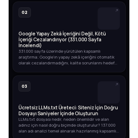
adım adım açıklıyoruz.
02
Google Yapay Zekâ İçeriğini Değil, Kötü
İçeriği Cezalandırıyor (331.000 Sayfa
İncelendi)
331.000 sayfa üzerinde yürütülen kapsamlı
araştırma; Google'ın yapay zekâ içeriğini otomatik
olarak cezalandırmadığını, kalite sorunlarını hedef
aldığını ortaya koyuyor. Üst sıralarda YZ içeriği,
endeksleme oranları v…
03
Ücretsiz LLMs.txt Üreteci: Siteniz İçin Doğru
Dosyayı Saniyeler İçinde Oluşturun
LLMs.txt dosyası nedir, neden önemlidir ve alan
adınız için nasıl doğru biçimde oluşturulur? 137.000
alan adı analizi temel alınarak hazırlanmış kapsamlı
rehber.