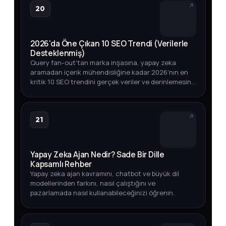
20
2026'da Öne Çıkan 10 SEO Trendi (Verilerle
Desteklenmiş)
Query fan-out'tan marka inşasına, yapay zeka
aramadan içerik mühendisliğine kadar 2026'nın en
kritik 10 SEO trendini gerçek veriler ve derinlemesine
analizlerle keşfedin.
21
Yapay Zeka Ajan Nedir? Sade Bir Dille
Kapsamlı Rehber
Yapay zeka ajan kavramını, chatbot ve büyük dil
modellerinden farkını, nasıl çalıştığını ve
pazarlamada nasıl kullanabileceğinizi öğrenin.