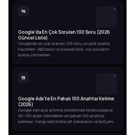
14
Google'da En Çok Sorulan 100 Soru (2026
Güncel Liste)
Google'da en çok aranan 100 soru ve aylık arama
hacimleri: ABD bazlı ve küresel liste, niş sorularını
bulma yöntemleri.
15
Google Ads'te En Pahalı 100 Anahtar Kelime
(2026)
Google Ads açık artırma sisteminde tıklama başına
90–105 dolar ödetebilen en pahalı 100 anahtar
kelimeyi, hangi sektörlere ait olduklarını ve bütçenizi
akıllıca yönetmenin yollarını keşfedin.