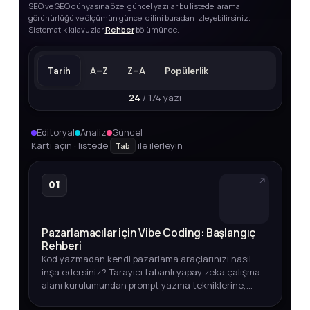
SEO ve GEO dünyasına özel güncel yazılar bu listede; arama
görünürlüğü ve ölçümün güncel dilini buradan izleyebilirsiniz.
Sistematik kılavuzlar
Rehber
bölümünde.
Tarih
A–Z
Z–A
Popülerlik
24
/ 174 yazı
Editoryal
Analiz
Güncel
Kartı açın · listede
ile ilerleyin
Tab
01
Pazarlamacılar için Vibe Coding: Başlangıç
Rehberi
Kod yazmadan kendi pazarlama araçlarınızı nasıl
inşa edersiniz? Tarayıcı tabanlı yapay zeka çalışma
alanı kurulumundan prompt yazma tekniklerine,
entegrasyonlardan otomasyon ipuçlarına kadar