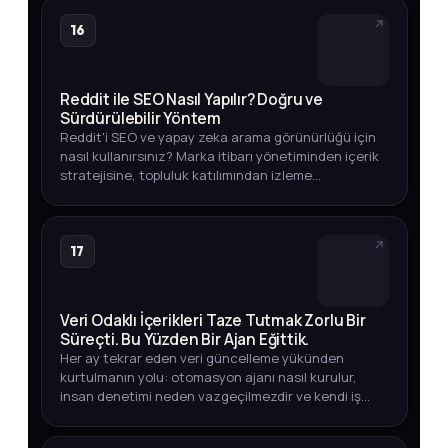
16
Reddit ile SEO Nasıl Yapılır? Doğru ve
Sürdürülebilir Yöntem
Reddit'i SEO ve yapay zeka arama görünürlüğü için
nasıl kullanırsınız? Marka itibarı yönetiminden içerik
stratejisine, topluluk katılımından izleme
yöntemlerine kadar eksiksiz rehber.
17
Veri Odaklı İçerikleri Taze Tutmak Zorlu Bir
Süreçti. Bu Yüzden Bir Ajan Eğittik.
Her ay tekrar eden veri güncelleme yükünden
kurtulmanın yolu: otomasyon ajanı nasıl kurulur,
insan denetimi neden vazgeçilmezdir ve kendi iş
akışınızda nasıl uygularsınız?