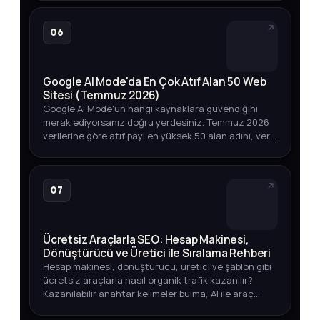
kapsamlı bir strate…
06
Google AI Mode'da En Çok Atıf Alan 50 Web
Sitesi (Temmuz 2026)
Google AI Mode'un hangi kaynaklara güvendiğini
merak ediyorsanız doğru yerdesiniz. Temmuz 2026
verilerine göre atıf payı en yüksek 50 alan adını, veri
toplama yöntemini ve marka varlığınızı izlemenin
yollarını keşfedin.
07
Ücretsiz Araçlarla SEO: Hesap Makinesi,
Dönüştürücü ve Üretici ile Sıralama Rehberi
Hesap makinesi, dönüştürücü, üretici ve şablon gibi
ücretsiz araçlarla nasıl organik trafik kazanılır?
Kazanılabilir anahtar kelimeler bulma, AI ile araç
geliştirme ve yayına alma sürecini öğrenin.