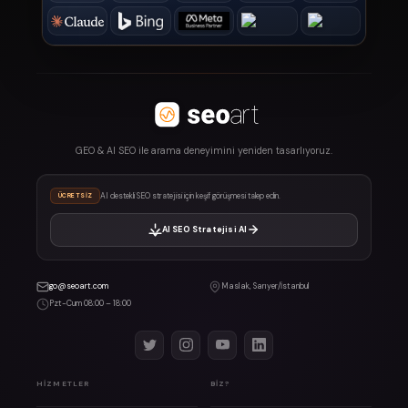
GEO & AI SEO ile arama deneyimini yeniden tasarlıyoruz.
AI destekli SEO stratejisi için keşif görüşmesi talep edin.
ÜCRETSIZ
AI SEO Stratejisi Al
go@seoart.com
Maslak, Sarıyer/İstanbul
Pzt-Cum 08:00 – 18:00
HIZMETLER
BIZ?