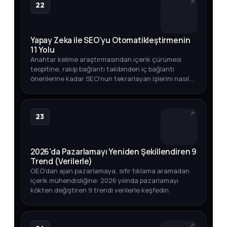
22
Yapay Zeka ile SEO'yu Otomatikleştirmenin
11 Yolu
Anahtar kelime araştırmasından içerik çürümesi
tespitine, rakip bağlantı takibinden iç bağlantı
önerilerine kadar SEO'nun tekrarlayan işlerini nasıl
otomatikleştirebileceğinizi adım adım keşfedin.
23
2026'da Pazarlamayı Yeniden Şekillendiren 9
Trend (Verilerle)
GEO'dan ajan pazarlamaya, sıfır tıklama aramadan
içerik mühendisliğine: 2026 yılında pazarlamayı
kökten değiştiren 9 trendi verilerle keşfedin.