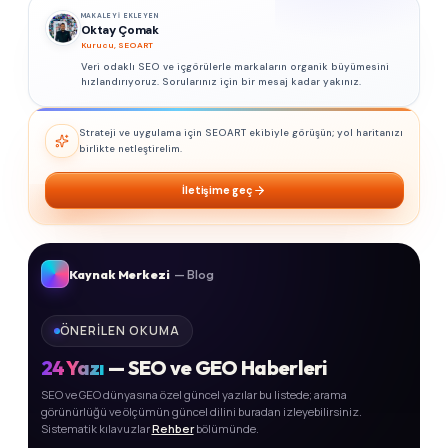
MAKALEYI EKLEYEN
Oktay Çomak
Kurucu, SEOART
Veri odaklı SEO ve içgörülerle markaların organik büyümesini
hızlandırıyoruz. Sorularınız için bir mesaj kadar yakınız.
Strateji ve uygulama için SEOART ekibiyle görüşün; yol haritanızı
birlikte netleştirelim.
İletişime geç
Kaynak Merkezi
— Blog
ÖNERILEN OKUMA
24
Yazı
— SEO ve GEO Haberleri
SEO ve GEO dünyasına özel güncel yazılar bu listede; arama
görünürlüğü ve ölçümün güncel dilini buradan izleyebilirsiniz.
Sistematik kılavuzlar
Rehber
bölümünde.