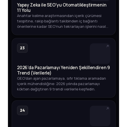
Yapay Zeka ile SEO'yu Otomatikleştirmenin
11 Yolu
Anahtar kelime araştırmasından içerik çürümesi
tespitine, rakip bağlantı takibinden iç bağlantı
önerilerine kadar SEO'nun tekrarlayan işlerini nasıl
otomatikleştirebileceğinizi adım adım keşfedin.
23
2026'da Pazarlamayı Yeniden Şekillendiren 9
Trend (Verilerle)
GEO'dan ajan pazarlamaya, sıfır tıklama aramadan
içerik mühendisliğine: 2026 yılında pazarlamayı
kökten değiştiren 9 trendi verilerle keşfedin.
24