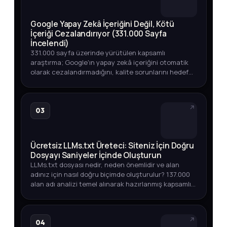
Google Yapay Zekâ İçeriğini Değil, Kötü
İçeriği Cezalandırıyor (331.000 Sayfa
İncelendi)
331.000 sayfa üzerinde yürütülen kapsamlı
araştırma; Google'ın yapay zekâ içeriğini otomatik
olarak cezalandırmadığını, kalite sorunlarını hedef
aldığını ortaya koyuyor. Üst sıralarda YZ içeriği,
endeksleme oranları v…
03
Ücretsiz LLMs.txt Üreteci: Siteniz İçin Doğru
Dosyayı Saniyeler İçinde Oluşturun
LLMs.txt dosyası nedir, neden önemlidir ve alan
adınız için nasıl doğru biçimde oluşturulur? 137.000
alan adı analizi temel alınarak hazırlanmış kapsamlı
rehber.
04