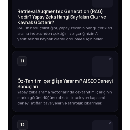
Retrieval Augmented Generation (RAG)
Nedir? Yapay Zeka Hangi Sayfaları Okur ve
Kaynak Gösterir?
RAG'ın nasıl çalıştığını, yapay zekanın hangi içerikleri
arama indeksinden çektiğini ve içeriğinizin AI
yanıtlarında kaynak olarak görünmesi için neler
yapmanız gerektiğini öğrenin.
11
Öz-Tanıtım İçeriği İşe Yarar mı? AI SEO Deneyi
Sonuçları
Yapay zeka arama motorlarında öz-tanıtım içeriğinin
marka görünürlüğüne etkisini inceleyen kapsamlı
deney: atıflar, tavsiyeler ve stratejik çıkarımlar.
12