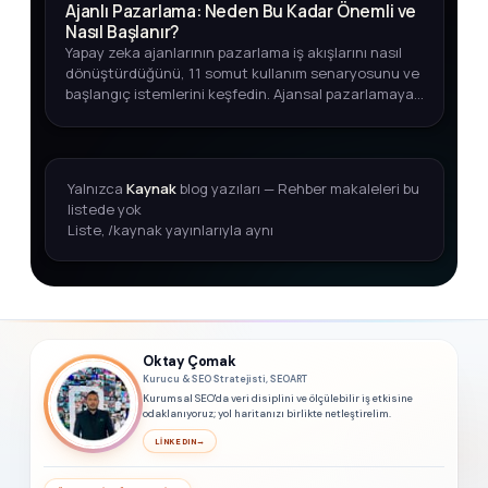
Ajanlı Pazarlama: Neden Bu Kadar Önemli ve
Nasıl Başlanır?
Yapay zeka ajanlarının pazarlama iş akışlarını nasıl
dönüştürdüğünü, 11 somut kullanım senaryosunu ve
başlangıç istemlerini keşfedin. Ajansal pazarlamaya
adım atmak için kapsamlı rehber.
Yalnızca
Kaynak
blog yazıları — Rehber makaleleri bu
listede yok
Liste, /kaynak yayınlarıyla aynı
Oktay Çomak
Kurucu & SEO Stratejisti, SEOART
Kurumsal SEO'da veri disiplini ve ölçülebilir iş etkisine
odaklanıyoruz; yol haritanızı birlikte netleştirelim.
LINKEDIN
→