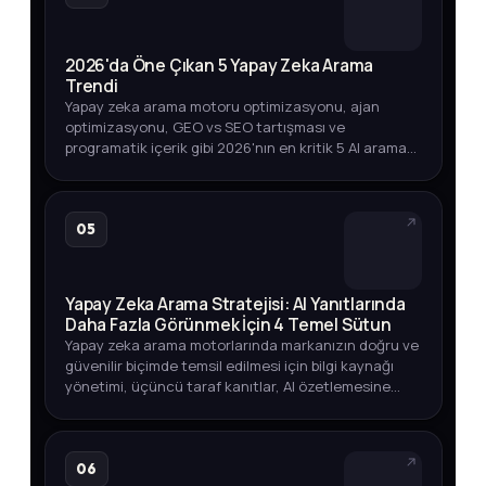
2026'da Öne Çıkan 5 Yapay Zeka Arama
Trendi
Yapay zeka arama motoru optimizasyonu, ajan
optimizasyonu, GEO vs SEO tartışması ve
programatik içerik gibi 2026'nın en kritik 5 AI arama
trendini arama hacmi verileriyle keşfedin.
05
Yapay Zeka Arama Stratejisi: AI Yanıtlarında
Daha Fazla Görünmek İçin 4 Temel Sütun
Yapay zeka arama motorlarında markanızın doğru ve
güvenilir biçimde temsil edilmesi için bilgi kaynağı
yönetimi, üçüncü taraf kanıtlar, AI özetlemesine
dayanıklı içerik ve görünürlük ölçümü üzerine
kapsamlı bir strate…
06