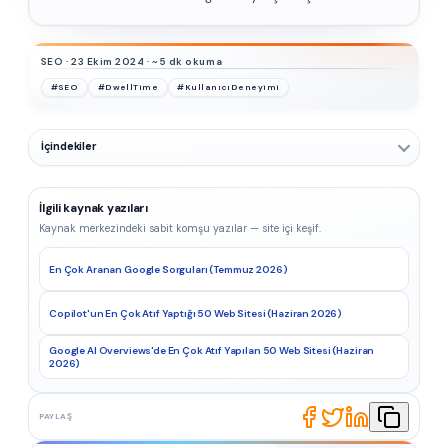
SEO · 23 Ekim 2024 · ~5 dk okuma
#SEO
#DwellTime
#KullanıcıDeneyimi
İçindekiler
İlgili kaynak yazıları
Kaynak merkezindeki sabit komşu yazılar — site içi keşif.
En Çok Aranan Google Sorguları (Temmuz 2026)
Copilot'un En Çok Atıf Yaptığı 50 Web Sitesi (Haziran 2026)
Google AI Overviews'de En Çok Atıf Yapılan 50 Web Sitesi (Haziran
2026)
PAYLAŞ