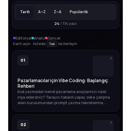
Tarih
A–Z
Z–A
Popülerlik
24
/ 174 yazı
Editoryal
Analiz
Güncel
Kartı açın · listede
ile ilerleyin
Tab
01
Pazarlamacılar için Vibe Coding: Başlangıç
Rehberi
Kod yazmadan kendi pazarlama araçlarınızı nasıl
inşa edersiniz? Tarayıcı tabanlı yapay zeka çalışma
alanı kurulumundan prompt yazma tekniklerine,
entegrasyonlardan otomasyon ipuçlarına kadar
adım adım açıklıyoruz.
02