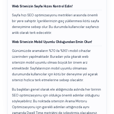
Web Sitenizin Sayfa Hızını Kontrol Edin!
Sayfa hızı SEO optimizasyonu metrikleri arasında önemli
bir yere sahiptir. İçeriklerinizin geç yüklenmesi kötü sayfa
deneyimine sebep olur. Bu durumda kullanıcılar sayfanızı
anlık olarak terk edecektir.
Web Sitenizin Mobil Uyumlu Olduğundan Emin Olun!
Günümüzde aramaların %70 ila %90’ı mobil cihazlar
üzerinden yapılmaktadır. Buradan yola çıkarak web
sitenizin mobil uyumlu olması büyük bir önem arz
etmektedir. Sayfalarınızın mobil uyumlu olmaması
durumunda kullanıcılar için kötü bir deneyime yol açarak
sitenizi hızlıca terk etmelerine sebep olacaktır.
Bu başlıkları genel olarak ele aldığımızda aslında her birinin
SEO optimizasyonu için oldukça önemli adımlar olduğunu
söyleyebiliriz. Bu noktada sitenizin Arama Motoru
Optimizasyonu için gerekli adımları attığınızda aynı
zamanda Dwell Time metriğini de iyileştirmiş olacaksınız.