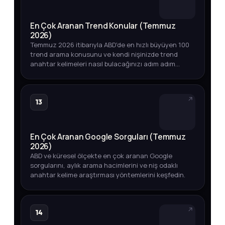
En Çok Aranan Trend Konular (Temmuz
2026)
Temmuz 2026 itibarıyla ABD'de en hızlı büyüyen 100
trend arama konusunu ve kendi nişinizde trend
anahtar kelimeleri nasıl bulacağınızı adım adım
öğrenin.
13
En Çok Aranan Google Sorguları (Temmuz
2026)
ABD ve küresel ölçekte en çok aranan Google
sorgularını, aylık arama hacimlerini ve niş odaklı
anahtar kelime araştırması yöntemlerini keşfedin.
14