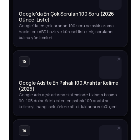
Google'da En Çok Sorulan 100 Soru (2026
Güncel Liste)
Google'da en çok aranan 100 soru ve aylık arama
hacimleri: ABD bazlı ve küresel liste, niş sorularını
bulma yöntemleri.
15
Google Ads'te En Pahalı 100 Anahtar Kelime
(2026)
Google Ads açık artırma sisteminde tıklama başına
90–105 dolar ödetebilen en pahalı 100 anahtar
kelimeyi, hangi sektörlere ait olduklarını ve bütçenizi
akıllıca yönetmenin yollarını keşfedin.
16