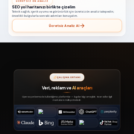
ÜCRETSIZ ÖN ANALIZ
SEO yol haritanızı birlikte çizelim
Teknik sağlık, içerik uyumu ve görünürlük için ücretsiz ön analiz talep edin;
öncelikli bulgularla sonraki adımları konuşalım.
Ücretsiz Analiz Al
ÇALIŞMA ORTAMI
Veri, reklam ve
AI araçları
Operasyonlarımızda kullandığımız platformlar — logolar bilgi amaçlıdır; ticari adlar ilgili
markaların mülkiyetindedir.