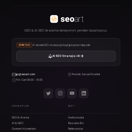
GEO & AI SEO ile arama deneyimini yeniden tasarlıyoruz.
AI destekli SEO stratejisi için keşif görüşmesi talep edin.
ÜCRETSIZ
AI SEO Stratejisi Al
go@seoart.com
Maslak, Sarıyer/İstanbul
Pzt-Cum 08:00 – 18:00
HIZMETLER
BIZ?
SEO & Arama
Hakkımızda
AI & GEO
Basında Biz
Content Hizmetleri
Referanslar