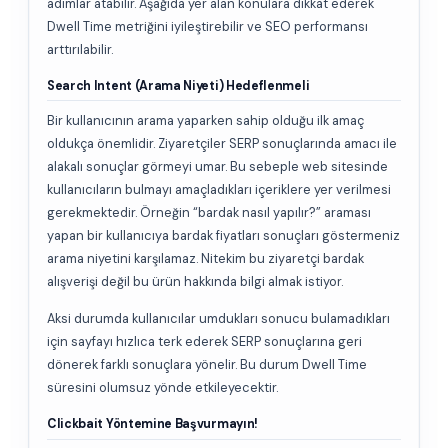
adımlar atabilir. Aşağıda yer alan konulara dikkat ederek
Dwell Time metriğini iyileştirebilir ve SEO performansı
arttırılabilir.
Search Intent (Arama Niyeti) Hedeflenmeli
Bir kullanıcının arama yaparken sahip olduğu ilk amaç
oldukça önemlidir. Ziyaretçiler SERP sonuçlarında amacı ile
alakalı sonuçlar görmeyi umar. Bu sebeple web sitesinde
kullanıcıların bulmayı amaçladıkları içeriklere yer verilmesi
gerekmektedir. Örneğin “bardak nasıl yapılır?” araması
yapan bir kullanıcıya bardak fiyatları sonuçları göstermeniz
arama niyetini karşılamaz. Nitekim bu ziyaretçi bardak
alışverişi değil bu ürün hakkında bilgi almak istiyor.
Aksi durumda kullanıcılar umdukları sonucu bulamadıkları
için sayfayı hızlıca terk ederek SERP sonuçlarına geri
dönerek farklı sonuçlara yönelir. Bu durum Dwell Time
süresini olumsuz yönde etkileyecektir.
Clickbait Yöntemine Başvurmayın!