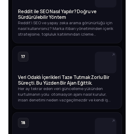
Reddit ile SEO Nasıl Yapılır? Doğru ve
Sürdürülebilir Yöntem
Reddit'i SEO ve yapay zeka arama görünürlüğü için
nasıl kullanırsınız? Marka itibarı yönetiminden içerik
stratejisine, topluluk katılımından izleme
yöntemlerine kadar eksiksiz rehber.
17
Veri Odaklı İçerikleri Taze Tutmak Zorlu Bir
Süreçti. Bu Yüzden Bir Ajan Eğittik.
Her ay tekrar eden veri güncelleme yükünden
kurtulmanın yolu: otomasyon ajanı nasıl kurulur,
insan denetimi neden vazgeçilmezdir ve kendi iş
akışınızda nasıl uygularsınız?
18