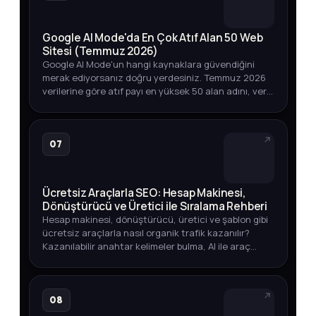
Google AI Mode'da En Çok Atıf Alan 50 Web
Sitesi (Temmuz 2026)
Google AI Mode'un hangi kaynaklara güvendiğini
merak ediyorsanız doğru yerdesiniz. Temmuz 2026
verilerine göre atıf payı en yüksek 50 alan adını, veri
toplama yöntemini ve marka varlığınızı izlemenin
yollarını keşfedin.
07
Ücretsiz Araçlarla SEO: Hesap Makinesi,
Dönüştürücü ve Üretici ile Sıralama Rehberi
Hesap makinesi, dönüştürücü, üretici ve şablon gibi
ücretsiz araçlarla nasıl organik trafik kazanılır?
Kazanılabilir anahtar kelimeler bulma, AI ile araç
geliştirme ve yayına alma sürecini öğrenin.
08