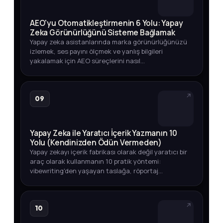
AEO'yu Otomatikleştirmenin 6 Yolu: Yapay
Zeka Görünürlüğünü Sisteme Bağlamak
Yapay zeka asistanlarında marka görünürlüğünüzü
izlemek, ses payını ölçmek ve yanlış bilgileri
yakalamak için AEO süreçlerini nasıl
otomatikleştirebileceğinizi adım adım öğrenin.
09
Yapay Zeka ile Yaratıcı İçerik Yazmanın 10
Yolu (Kendinizden Ödün Vermeden)
Yapay zekayı içerik fabrikası olarak değil yaratıcı bir
araç olarak kullanmanın 10 pratik yöntemi:
vibewriting'den yaşayan taslağa, röportaj
tekniğinden veri odaklı içeriğe kadar.
10