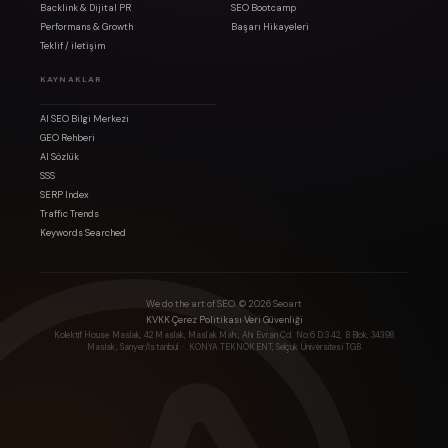
Backlink & Dijital PR
SEO Bootcamp
Performans & Growth
Başarı Hikayeleri
Teklif / iletişim
KAYNAKLAR
AI SEO Bilgi Merkezi
GEO Rehberi
AI Sözlük
SSS
SERP Index
Traffic Trends
Keywords Searched
We do the art of SEO. ©
2026
Seoart
·
·
KVKK
Çerez Politikası
Veri Güvenliği
Kolektif House Maslak, 42 Maslak, Maslak Mah., Ahi Evran Cd. No:6 D:3 42, B Blok, 34398
Maslak, Sarıyer/İstanbul
· KONYA TEKNOKENT, Selçuk Üniversitesi TGB