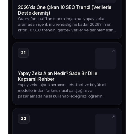
2026'da Öne Çıkan 10 SEO Trendi (Verilerle
Desteklenmiş)
Query fan-out'tan marka inşasına, yapay zeka
aramadan içerik mühendisliğine kadar 2026'nın en
kritik 10 SEO trendini gerçek veriler ve derinlemesine
analizlerle keşfedin.
21
Yapay Zeka Ajan Nedir? Sade Bir Dille
Kapsamlı Rehber
Yapay zeka ajan kavramını, chatbot ve büyük dil
modellerinden farkını, nasıl çalıştığını ve
pazarlamada nasıl kullanabileceğinizi öğrenin.
22