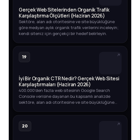
Gerçek Web Sitelerinden Organik Trafik
Karşılaştırma Ölçütleri (Haziran 2026)
Sektöre, alan adı otoritesine ve site büyüklüğüne
göre medyan aylık organik trafik verilerini inceleyin;
kendi siteniz için gerçekçi bir hedef belirleyin.
19
İyi Bir Organik CTR Nedir? Gerçek Web Sitesi
Karşılaştırmaları (Haziran 2026)
400.000'den fazla web sitesinin Google Search
Console verisine dayanan bu kapsamlı analizde
sektöre, alan adı otoritesine ve site büyüklüğüne
göre iyi bir organik CTR oranının ne olduğunu
keşfedin.
20