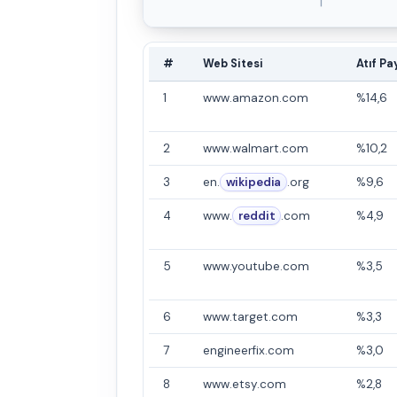
#
Web Sitesi
Atıf Pa
1
www.amazon.com
%14,6
2
www.walmart.com
%10,2
3
en.
wikipedia
.org
%9,6
4
www.
reddit
.com
%4,9
5
www.youtube.com
%3,5
6
www.target.com
%3,3
7
engineerfix.com
%3,0
8
www.etsy.com
%2,8