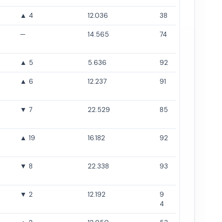
▲ 4
12.036
38
—
14.565
74
▲ 5
5.636
92
▲ 6
12.237
91
▼ 7
22.529
85
▲ 19
16.182
92
▼ 8
22.338
93
▼ 2
12.192
9
4