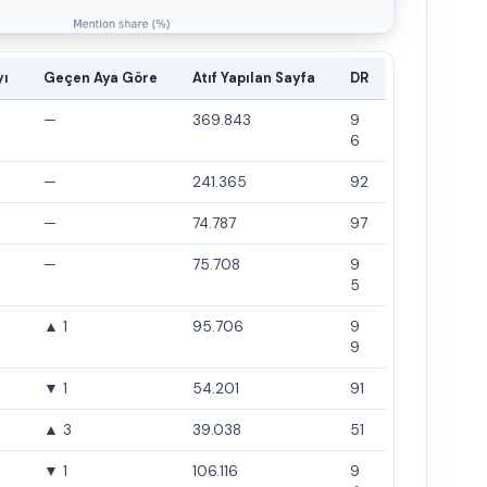
yı
Geçen Aya Göre
Atıf Yapılan Sayfa
DR
—
369.843
9
6
—
241.365
92
—
74.787
97
—
75.708
9
5
▲ 1
95.706
9
9
▼ 1
54.201
91
▲ 3
39.038
51
▼ 1
106.116
9