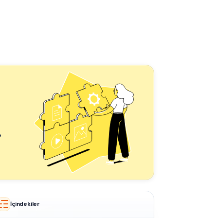
e
İçindekiler