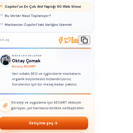
Copilot'un En Çok Atıf Yaptığı 50 Web Sitesi
01
Bu Veriler Nasıl Toplanıyor?
02
Markanızın Copilot'taki Varlığını İzlemek
03
AYLAŞ
MAKALEYI EKLEYEN
Oktay Çomak
Kurucu, SEOART
Veri odaklı SEO ve içgörülerle markaların
organik büyümesini hızlandırıyoruz.
Sorularınız için bir mesaj kadar yakınız.
Strateji ve uygulama için SEOART ekibiyle
görüşün; yol haritanızı birlikte netleştirelim.
İletişime geç