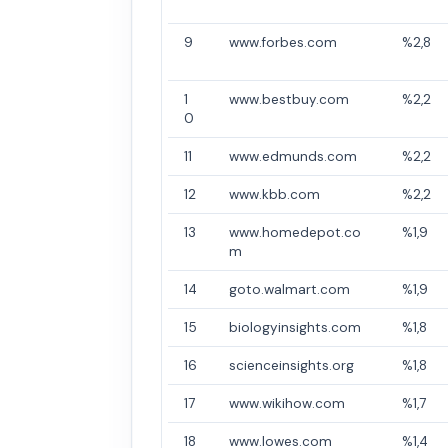
9
www.forbes.com
%2,8
1
www.bestbuy.com
%2,2
0
11
www.edmunds.com
%2,2
12
www.kbb.com
%2,2
13
www.homedepot.co
%1,9
m
14
goto.walmart.com
%1,9
15
biologyinsights.com
%1,8
16
scienceinsights.org
%1,8
17
www.wikihow.com
%1,7
18
www.lowes.com
%1,4