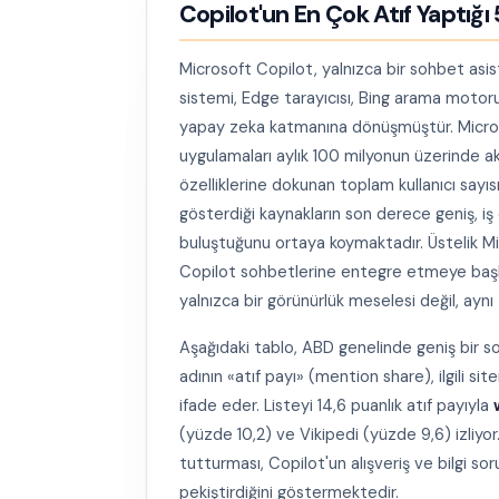
Copilot'un En Çok Atıf Yaptığı
Microsoft Copilot, yalnızca bir sohbet asi
sistemi, Edge tarayıcısı, Bing arama motoru
yapay zeka katmanına dönüşmüştür. Microsof
uygulamaları aylık 100 milyonun üzerinde akt
özelliklerine dokunan toplam kullanıcı sayı
gösterdiği kaynakların son derece geniş, iş o
buluştuğunu ortaya koymaktadır. Üstelik Mi
Copilot sohbetlerine entegre etmeye başlama
yalnızca bir görünürlük meselesi değil, aynı
Aşağıdaki tablo, ABD genelinde geniş bir s
adının «atıf payı» (mention share), ilgili sit
ifade eder. Listeyi 14,6 puanlık atıf payıyla
(yüzde 10,2) ve Vikipedi (yüzde 9,6) izliy
tutturması, Copilot'un alışveriş ve bilgi soru
pekiştirdiğini göstermektedir.