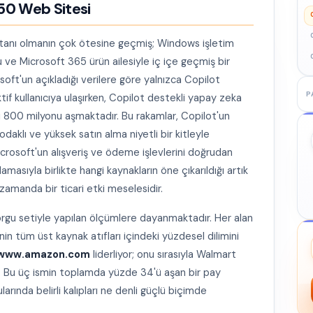
 50 Web Sitesi
stanı olmanın çok ötesine geçmiş; Windows işletim
 ve Microsoft 365 ürün ailesiyle iç içe geçmiş bir
t'un açıkladığı verilere göre yalnızca Copilot
P
if kullanıcıya ulaşırken, Copilot destekli yapay zeka
sı 800 milyonu aşmaktadır. Bu rakamlar, Copilot'un
daklı ve yüksek satın alma niyetli bir kitleyle
crosoft'un alışveriş ve ödeme işlevlerini doğrudan
sıyla birlikte hangi kaynakların öne çıkarıldığı artık
 zamanda bir ticari etki meselesidir.
orgu setiyle yapılan ölçümlere dayanmaktadır. Her alan
enin tüm üst kaynak atıfları içindeki yüzdesel dilimini
www.amazon.com
liderliyor; onu sırasıyla Walmart
or. Bu üç ismin toplamda yüzde 34'ü aşan bir pay
larında belirli kalıpları ne denli güçlü biçimde