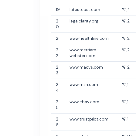
19
latestcost.com
%1,4
2
legalclarity.org
%1,2
0
21
www.healthline.com
%1,2
2
www.merriam-
%1,2
2
webster.com
2
www.macys.com
%1,2
3
2
www.msn.com
%1,1
4
2
www.ebay.com
%1,1
5
2
www.trustpilot.com
%1,1
6