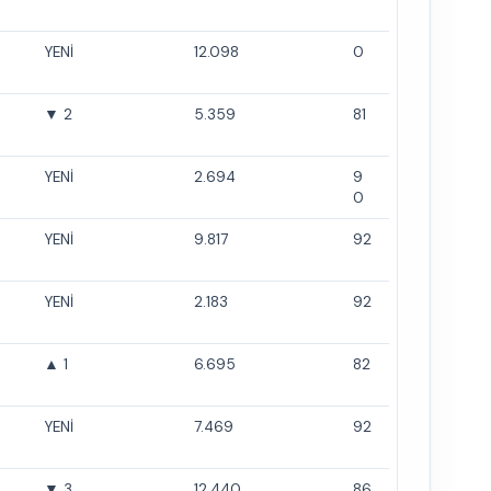
YENİ
12.098
0
▼ 2
5.359
81
YENİ
2.694
9
0
YENİ
9.817
92
YENİ
2.183
92
▲ 1
6.695
82
YENİ
7.469
92
▼ 3
12.440
86