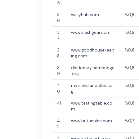
5
3
wellyhub.com
%0,8
6
3
www.slashgear.com
%0,8
7
3
www.goodhousekeep
%0,8
8
ing.com
3
dictionary.cambridge
%0,8
9
.org
4
my.clevelandclinic.or
%0,8
0
g
41
www.tastingtable.co
%0,8
m
4
www.britannica.com
%0,7
2
4
www.instacart.com
%0,7