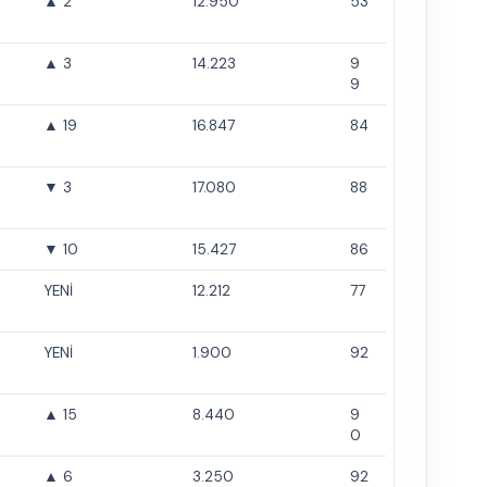
▲ 2
12.950
53
▲ 3
14.223
9
9
▲ 19
16.847
84
▼ 3
17.080
88
▼ 10
15.427
86
YENİ
12.212
77
YENİ
1.900
92
▲ 15
8.440
9
0
▲ 6
3.250
92