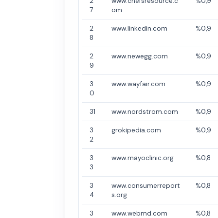
2
www.chefsresource.c
%0,9
7
om
2
www.linkedin.com
%0,9
8
2
www.newegg.com
%0,9
9
3
www.wayfair.com
%0,9
0
31
www.nordstrom.com
%0,9
3
grokipedia.com
%0,9
2
3
www.mayoclinic.org
%0,8
3
3
www.consumerreport
%0,8
4
s.org
3
www.webmd.com
%0,8