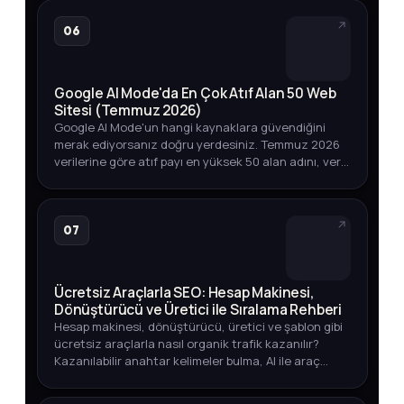
06
Google AI Mode'da En Çok Atıf Alan 50 Web
Sitesi (Temmuz 2026)
Google AI Mode'un hangi kaynaklara güvendiğini
merak ediyorsanız doğru yerdesiniz. Temmuz 2026
verilerine göre atıf payı en yüksek 50 alan adını, veri
toplama yöntemini ve marka varlığınızı izlemenin
yollarını keşfedin.
07
Ücretsiz Araçlarla SEO: Hesap Makinesi,
Dönüştürücü ve Üretici ile Sıralama Rehberi
Hesap makinesi, dönüştürücü, üretici ve şablon gibi
ücretsiz araçlarla nasıl organik trafik kazanılır?
Kazanılabilir anahtar kelimeler bulma, AI ile araç
geliştirme ve yayına alma sürecini öğrenin.