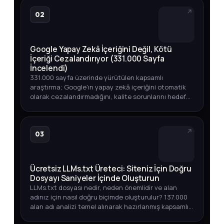
02
Google Yapay Zekâ İçeriğini Değil, Kötü
İçeriği Cezalandırıyor (331.000 Sayfa
İncelendi)
331.000 sayfa üzerinde yürütülen kapsamlı
araştırma; Google'ın yapay zekâ içeriğini otomatik
olarak cezalandırmadığını, kalite sorunlarını hedef
aldığını ortaya koyuyor. Üst sıralarda YZ içeriği,
endeksleme oranları v…
03
Ücretsiz LLMs.txt Üreteci: Siteniz İçin Doğru
Dosyayı Saniyeler İçinde Oluşturun
LLMs.txt dosyası nedir, neden önemlidir ve alan
adınız için nasıl doğru biçimde oluşturulur? 137.000
alan adı analizi temel alınarak hazırlanmış kapsamlı
rehber.