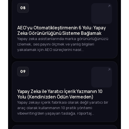
08
AEO'yu Otomatikleştirmenin 6 Yolu: Yapay
Zeka Görünürlüğünü Sisteme Bağlamak
Yapay zeka asistanlarında marka görünürlüğünüzü
izlemek, ses payını ölçmek ve yanlış bilgileri
yakalamak için AEO süreçlerini nasıl
otomatikleştirebileceğinizi adım adım öğrenin.
09
Yapay Zeka ile Yaratıcı İçerik Yazmanın 10
Yolu (Kendinizden Ödün Vermeden)
Yapay zekayı içerik fabrikası olarak değil yaratıcı bir
araç olarak kullanmanın 10 pratik yöntemi:
vibewriting'den yaşayan taslağa, röportaj
tekniğinden veri odaklı içeriğe kadar.