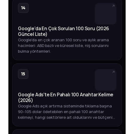
14
Google'da En Çok Sorulan 100 Soru (2026
Güncel Liste)
Google'da en çok aranan 100 soru ve aylık arama
hacimleri: ABD bazlı ve küresel liste, niş sorularını
bulma yöntemleri.
15
Google Ads'te En Pahalı 100 Anahtar Kelime
(2026)
Google Ads açık artırma sisteminde tıklama başına
90–105 dolar ödetebilen en pahalı 100 anahtar
kelimeyi, hangi sektörlere ait olduklarını ve bütçenizi
akıllıca yönetmenin yollarını keşfedin.