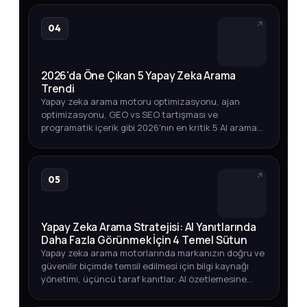
04
2026'da Öne Çıkan 5 Yapay Zeka Arama
Trendi
Yapay zeka arama motoru optimizasyonu, ajan
optimizasyonu, GEO vs SEO tartışması ve
programatik içerik gibi 2026'nın en kritik 5 AI arama
trendini arama hacmi verileriyle keşfedin.
05
Yapay Zeka Arama Stratejisi: AI Yanıtlarında
Daha Fazla Görünmek İçin 4 Temel Sütun
Yapay zeka arama motorlarında markanızın doğru ve
güvenilir biçimde temsil edilmesi için bilgi kaynağı
yönetimi, üçüncü taraf kanıtlar, AI özetlemesine
dayanıklı içerik ve görünürlük ölçümü üzerine
kapsamlı bir strate…