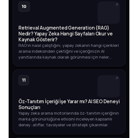
10
Retrieval Augmented Generation (RAG)
Nedir? Yapay Zeka Hangi Sayfaları Okur ve
Kaynak Gösterir?
RAG'ın nasıl çalıştığını, yapay zekanın hangi içerikleri
arama indeksinden çektiğini ve içeriğinizin AI
yanıtlarında kaynak olarak görünmesi için neler
yapmanız gerektiğini öğrenin.
11
Öz-Tanıtım İçeriği İşe Yarar mı? AI SEO Deneyi
Sonuçları
Yapay zeka arama motorlarında öz-tanıtım içeriğinin
marka görünürlüğüne etkisini inceleyen kapsamlı
deney: atıflar, tavsiyeler ve stratejik çıkarımlar.