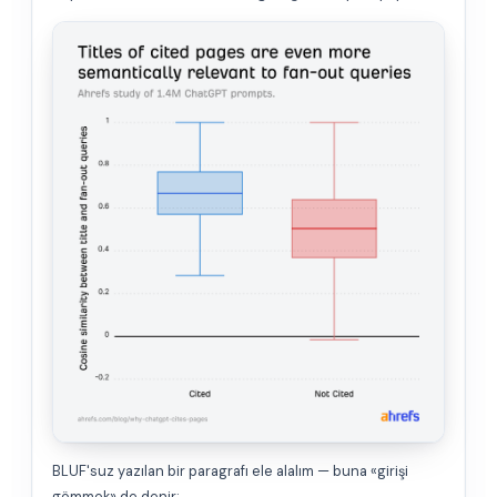
BLUF'suz yazılan bir paragrafı ele alalım — buna «girişi
gömmek» de denir: