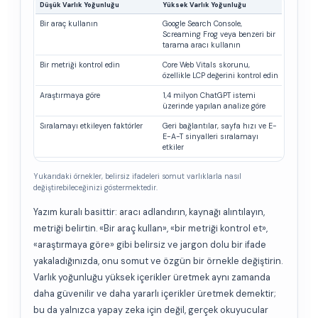
Düşük Varlık Yoğunluğu
Yüksek Varlık Yoğunluğu
Bir araç kullanın
Google Search Console,
Screaming Frog veya benzeri bir
tarama aracı kullanın
Bir metriği kontrol edin
Core Web Vitals skorunu,
özellikle LCP değerini kontrol edin
Araştırmaya göre
1,4 milyon ChatGPT istemi
üzerinde yapılan analize göre
Sıralamayı etkileyen faktörler
Geri bağlantılar, sayfa hızı ve E-
E-A-T sinyalleri sıralamayı
etkiler
Yukarıdaki örnekler, belirsiz ifadeleri somut varlıklarla nasıl
değiştirebileceğinizi göstermektedir.
Yazım kuralı basittir: aracı adlandırın, kaynağı alıntılayın,
metriği belirtin. «Bir araç kullan», «bir metriği kontrol et»,
«araştırmaya göre» gibi belirsiz ve jargon dolu bir ifade
yakaladığınızda, onu somut ve özgün bir örnekle değiştirin.
Varlık yoğunluğu yüksek içerikler üretmek aynı zamanda
daha güvenilir ve daha yararlı içerikler üretmek demektir;
bu da yalnızca yapay zeka için değil, gerçek okuyucular