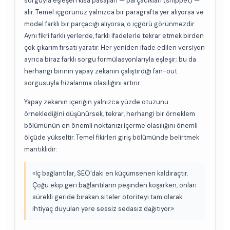
sorguyla eşleşen kısa pasajları — parçacıkları (snippet) —
alır. Temel içgörünüz yalnızca bir paragrafta yer alıyorsa ve
model farklı bir parçacığı alıyorsa, o içgörü görünmezdir.
Aynı fikri farklı yerlerde, farklı ifadelerle tekrar etmek birden
çok çıkarım fırsatı yaratır. Her yeniden ifade edilen versiyon
ayrıca biraz farklı sorgu formülasyonlarıyla eşleşir; bu da
herhangi birinin yapay zekanın çalıştırdığı fan-out
sorgusuyla hizalanma olasılığını artırır.
Yapay zekanın içeriğin yalnızca yüzde otuzunu
örneklediğini düşünürsek, tekrar, herhangi bir örneklem
bölümünün en önemli noktanızı içerme olasılığını önemli
ölçüde yükseltir. Temel fikirleri giriş bölümünde belirtmek
mantıklıdır:
«İç bağlantılar, SEO'daki en küçümsenen kaldıraçtır.
Çoğu ekip geri bağlantıların peşinden koşarken, onları
sürekli geride bırakan siteler otoriteyi tam olarak
ihtiyaç duyulan yere sessiz sedasız dağıtıyor.»