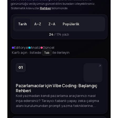
görünürlüğü ve ölçümün güncel dilini buradan izleyebilirsiniz.
Sistematik kılavuzlar
Rehber
bölümünde.
Tarih
A–Z
Z–A
Popülerlik
24
/ 174 yazı
Editoryal
Analiz
Güncel
Kartı açın · listede
ile ilerleyin
Tab
01
Pazarlamacılar için Vibe Coding: Başlangıç
Rehberi
Kod yazmadan kendi pazarlama araçlarınızı nasıl
inşa edersiniz? Tarayıcı tabanlı yapay zeka çalışma
alanı kurulumundan prompt yazma tekniklerine,
entegrasyonlardan otomasyon ipuçlarına kadar
adım adım açıklıyoruz.