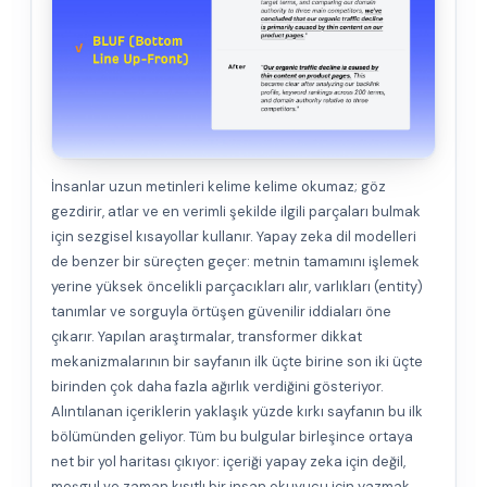
İnsanlar uzun metinleri kelime kelime okumaz; göz
gezdirir, atlar ve en verimli şekilde ilgili parçaları bulmak
için sezgisel kısayollar kullanır. Yapay zeka dil modelleri
de benzer bir süreçten geçer: metnin tamamını işlemek
yerine yüksek öncelikli parçacıkları alır, varlıkları (entity)
tanımlar ve sorguyla örtüşen güvenilir iddiaları öne
çıkarır. Yapılan araştırmalar, transformer dikkat
mekanizmalarının bir sayfanın ilk üçte birine son iki üçte
birinden çok daha fazla ağırlık verdiğini gösteriyor.
Alıntılanan içeriklerin yaklaşık yüzde kırkı sayfanın bu ilk
bölümünden geliyor. Tüm bu bulgular birleşince ortaya
net bir yol haritası çıkıyor: içeriği yapay zeka için değil,
meşgul ve zaman kısıtlı bir insan okuyucu için yazmak,