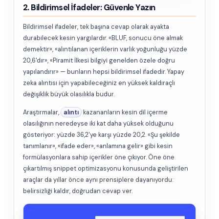
2. Bildirimsel İfadeler: Güvenle Yazın
Bildirimsel ifadeler, tek başına cevap olarak ayakta
durabilecek kesin yargılardır. «BLUF, sonucu öne almak
demektir», «alıntılanan içeriklerin varlık yoğunluğu yüzde
20,6'dır», «Piramit İlkesi bilgiyi genelden özele doğru
yapılandırır» — bunların hepsi bildirimsel ifadedir. Yapay
zeka alıntısı için yapabileceğiniz en yüksek kaldıraçlı
değişiklik büyük olasılıkla budur.
Araştırmalar,
alıntı
kazananların kesin dil içerme
olasılığının neredeyse iki kat daha yüksek olduğunu
gösteriyor: yüzde 36,2'ye karşı yüzde 20,2. «Şu şekilde
tanımlanır», «ifade eder», «anlamına gelir» gibi kesin
formülasyonlara sahip içerikler öne çıkıyor. Öne öne
çıkartılmış snippet optimizasyonu konusunda geliştirilen
araçlar da yıllar önce aynı prensiplere dayanıyordu:
belirsizliği kaldır, doğrudan cevap ver.