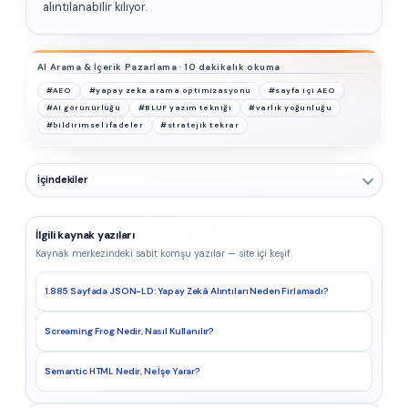
alıntılanabilir kılıyor.
AI Arama & İçerik Pazarlama · 10 dakikalık okuma
#AEO
#yapay zeka arama optimizasyonu
#sayfa içi AEO
#AI görünürlüğü
#BLUF yazım tekniği
#varlık yoğunluğu
#bildirimsel ifadeler
#stratejik tekrar
İçindekiler
İlgili kaynak yazıları
Kaynak merkezindeki sabit komşu yazılar — site içi keşif.
1.885 Sayfada JSON-LD: Yapay Zekâ Alıntıları Neden Firlamadı?
Screaming Frog Nedir, Nasıl Kullanılır?
Semantic HTML Nedir, Ne İşe Yarar?