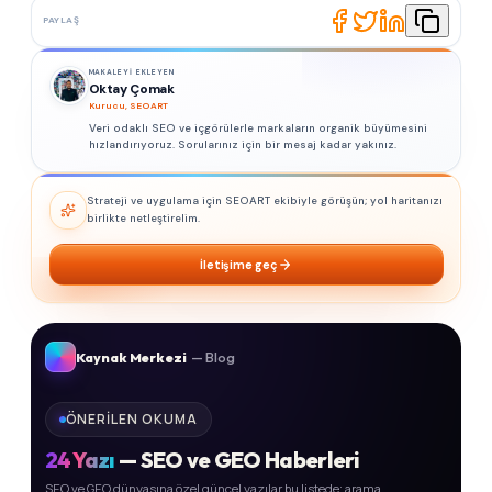
PAYLAŞ
MAKALEYI EKLEYEN
Oktay Çomak
Kurucu, SEOART
Veri odaklı SEO ve içgörülerle markaların organik büyümesini
hızlandırıyoruz. Sorularınız için bir mesaj kadar yakınız.
Strateji ve uygulama için SEOART ekibiyle görüşün; yol haritanızı
birlikte netleştirelim.
İletişime geç
Kaynak Merkezi
— Blog
ÖNERILEN OKUMA
24
Yazı
— SEO ve GEO Haberleri
SEO ve GEO dünyasına özel güncel yazılar bu listede; arama